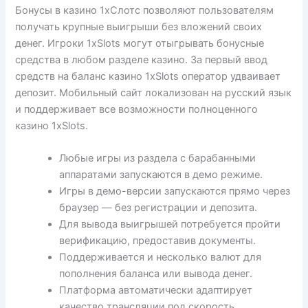
Бонусы в казино 1хСлотс позволяют пользователям
получать крупные выигрыши без вложений своих
денег. Игроки 1xSlots могут отыгрывать бонусные
средства в любом разделе казино. За первый ввод
средств на баланс казино 1xSlots оператор удваивает
депозит. Мобильный сайт локализован на русский язык
и поддерживает все возможности полноценного
казино 1xSlots.
Любые игры из раздела с барабанными
аппаратами запускаются в демо режиме.
Игры в демо-версии запускаются прямо через
браузер — без регистрации и депозита.
Для вывода выигрышей потребуется пройти
верификацию, предоставив документы.
Поддерживается и несколько валют для
пополнения баланса или вывода денег.
Платформа автоматически адаптирует
качество трансляции под скорость