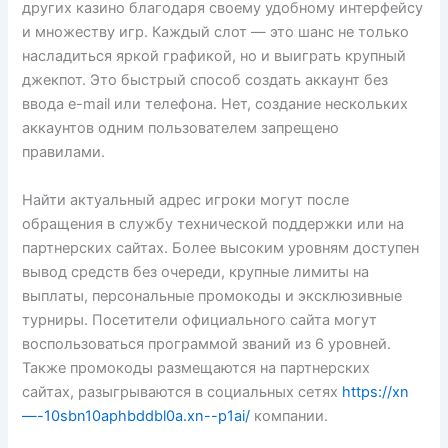
других казино благодаря своему удобному интерфейсу
и множеству игр. Каждый слот — это шанс не только
насладиться яркой графикой, но и выиграть крупный
джекпот. Это быстрый способ создать аккаунт без
ввода e-mail или телефона. Нет, создание нескольких
аккаунтов одним пользователем запрещено
правилами.
Найти актуальный адрес игроки могут после
обращения в службу технической поддержки или на
партнерских сайтах. Более высоким уровням доступен
вывод средств без очереди, крупные лимиты на
выплаты, персональные промокоды и эксклюзивные
турниры. Посетители официального сайта могут
воспользоваться программой званий из 6 уровней.
Также промокоды размещаются на партнерских
сайтах, разыгрываются в социальных сетях
https://xn
—-10sbn10aphbddbl0a.xn--p1ai/
компании.