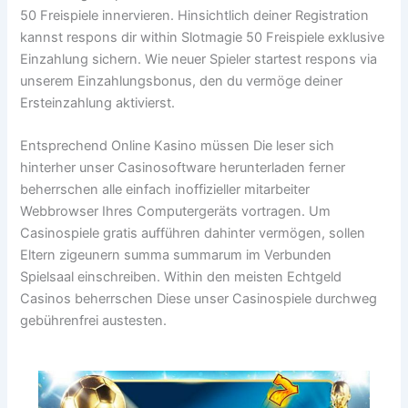
50 Freispiele innervieren. Hinsichtlich deiner Registration
kannst respons dir within Slotmagie 50 Freispiele exklusive
Einzahlung sichern. Wie neuer Spieler startest respons via
unserem Einzahlungsbonus, den du vermöge deiner
Ersteinzahlung aktivierst.
Entsprechend Online Kasino müssen Die leser sich
hinterher unser Casinosoftware herunterladen ferner
beherrschen alle einfach inoffizieller mitarbeiter
Webbrowser Ihres Computergeräts vortragen. Um
Casinospiele gratis aufführen dahinter vermögen, sollen
Eltern zigeunern summa summarum im Verbunden
Spielsaal einschreiben. Within den meisten Echtgeld
Casinos beherrschen Diese unser Casinospiele durchweg
gebührenfrei austesten.