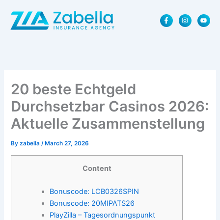
Skip
F
I
Y
to
a
n
o
content
c
s
u
e
t
t
b
a
u
o
g
b
o
r
e
k
a
-
m
f
20 beste Echtgeld
Durchsetzbar Casinos 2026:
Aktuelle Zusammenstellung
By
zabella
/
March 27, 2026
Content
Bonuscode: LCB0326SPIN
Bonuscode: 20MIPATS26
PlayZilla – Tagesordnungspunkt