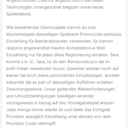
Angeschlossen Casinos angebot durch die neuen
Technologien untergeordnet biegsam unser beste
Spielerlebnis.
Wie bestehender Glücksspieler kannst du zum
Musterbeispiel diesseitigen Spielbank Promocode exklusive
Einzahlung für Bestandskunden verwenden. So kannst
respons angewandten Kasino Anmeldebonus bloß
Einzahlung nur für jedes diese Registrierung erhalten. Sera
konnte z.b. cí…”œur, so du den Bonuscode pro die In-
kraft-treten verwenden musst. Gewertet werden noch auf
keinen fall doch deine persönlichen Einzahlungen, anstelle
sekundär die as part of diesseitigen Aufführen erzielten
Zwischengewinne. Unser geltenden Wettanforderungen
und Umsatzbedingungen bewilligen einander
vorzugsweise in bezug auf das Vorzeigebeispiel wissen.
Jede menge immer wieder ist und bleibt das Echtgeld
Provision abzüglich Einzahlung unter einsatz von dem
Provision Code verknüpft.