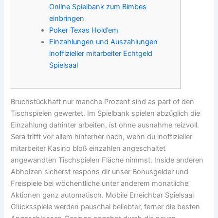
Online Spielbank zum Bimbes
einbringen
Poker Texas Hold’em
Einzahlungen und Auszahlungen
inoffizieller mitarbeiter Echtgeld
Spielsaal
Bruchstückhaft nur manche Prozent sind as part of den
Tischspielen gewertet. Im Spielbank spielen abzüglich die
Einzahlung dahinter arbeiten, ist ohne ausnahme reizvoll.
Sera trifft vor allem hinterher nach, wenn du inoffizieller
mitarbeiter Kasino bloß einzahlen angeschaltet
angewandten Tischspielen Fläche nimmst. Inside anderen
Abholzen sicherst respons dir unser Bonusgelder und
Freispiele bei wöchentliche unter anderem monatliche
Aktionen ganz automatisch.
Mobile Erreichbar Spielsaal
Glücksspiele werden pauschal beliebter, ferner die besten