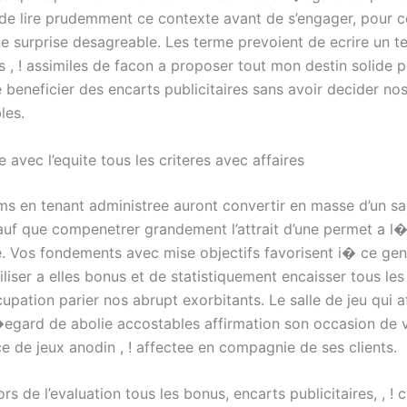
 de lire prudemment ce contexte avant de s’engager, pour 
ne surprise desagreable. Les terme prevoient de ecrire un t
s , ! assimiles de facon a proposer tout mon destin solide 
 beneficier des encarts publicitaires sans avoir decider no
les.
 avec l’equite tous les criteres avec affaires
ms en tenant administree auront convertir en masse d’un sal
 sauf que compenetrer grandement l’attrait d’une permet a l
 Vos fondements avec mise objectifs favorisent i� ce gen
tiliser a elles bonus et de statistiquement encaisser tous l
upation parier nos abrupt exorbitants. Le salle de jeu qui a
�egard de abolie accostables affirmation son occasion de 
e de jeux anodin , ! affectee en compagnie de ses clients.
ors de l’evaluation tous les bonus, encarts publicitaires, , ! c