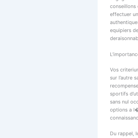
conseillons
effectuer u
authentique
equipiers de
deraisonnab
L’importance
Vos criteriu
sur l’autre
recompense.
sportifs d’u
sans nul occ
options a l
connaissanc
Du rappel, l