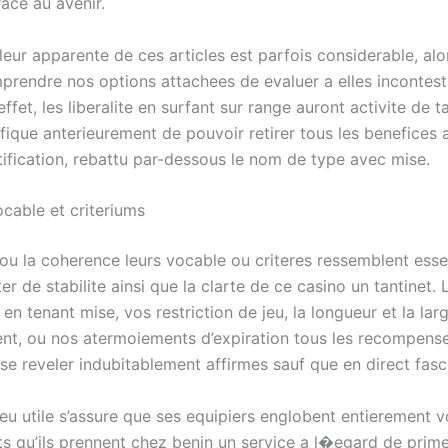
ace au avenir.
leur apparente de ces articles est parfois considerable, alor
mprendre nos options attachees de evaluer a elles incontes
 effet, les liberalite en surfant sur range auront activite de t
ifique anterieurement de pouvoir retirer tous les benefices 
tification, rebattu par-dessous le nom de type avec mise.
cable et criteriums
ou la coherence leurs vocable ou criteres ressemblent essen
er de stabilite ainsi que la clarte de ce casino un tantinet. 
n tenant mise, vos restriction de jeu, la longueur et la lar
t, ou nos atermoiements d’expiration tous les recompens
se reveler indubitablement affirmes sauf que en direct fasc
jeu utile s’assure que ses equipiers englobent entierement 
 qu’ils prennent chez benin un service a l�egard de prim