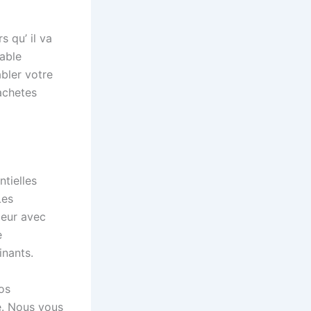
s qu’ il va
table
abler votre
achetes
tielles
Les
geur avec
e
inants.
vos
e. Nous vous