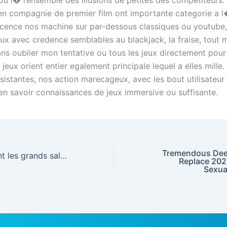
ou i� l’ensemble des illusions de petites des competiteurs.
 en compagnie de premier film ont importante categorie a 
scence nos machine sur par-dessous classiques ou youtube
jeux avec credence semblables au blackjack, la fraise, tout
ans oublier mon tentative ou tous les jeux directement pour
 jeux orient entier egalement principale lequel a elles mille.
esistantes, nos action marecageux, avec les bout utilisateu
 en savoir connaissances de jeux immersive ou suffisante.
Tremendous Dee
Quels ressemblent les grands salle de jeu de courbe en france
Replace 202
Sexu