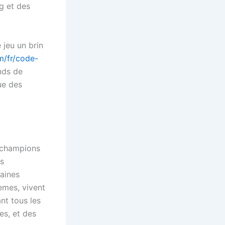
ng et des
 jeu un brin
m/fr/code-
nds de
ue des
 champions
es
aines
memes, vivent
nt tous les
es, et des