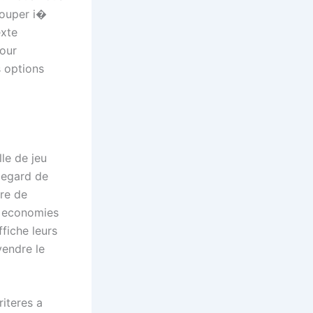
couper i�
exte
pour
s options
le de jeu
�egard de
re de
es economies
ffiche leurs
vendre le
riteres a