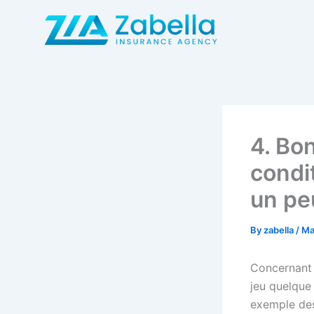
Skip
to
content
4. Bon
condit
un pe
By
zabella
/
Ma
Concernant 
jeu quelque
exemple des