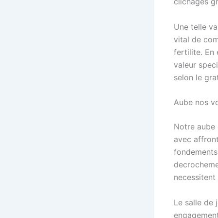
clichages gr
Une telle va
vital de co
fertilite. En
valeur spec
selon le gra
Aube nos vo
Notre aube 
avec affront
fondements e
decrochemen
necessitent 
Le salle de 
engagements