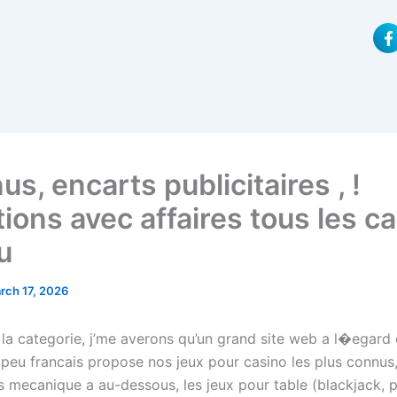
F
a
c
e
b
o
o
k
-
f
us, encarts publicitaires , !
ions avec affaires tous les c
u
rch 17, 2026
la categorie, j’me averons qu’un grand site web a l�egard 
 peu francais propose nos jeux pour casino les plus connus
 mecanique a au-dessous, les jeux pour table (blackjack, p