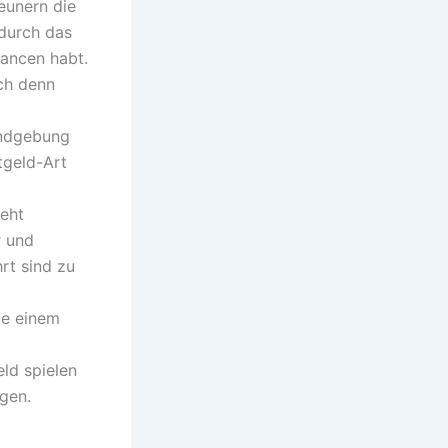
eunern die
odurch das
ancen habt.
ch denn
undgebung
tgeld-Art
geht
r und
rt sind zu
de einem
ld spielen
ngen.