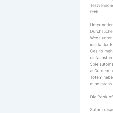
Testversion
fehlt.
Unter ander
Durchsuchen
Wege unter F
inside der 
Casino mehr
einfachsten
Spielautoma
außerdem n
Toten“ neben
mindestens 
Die Book of
Sofern resp