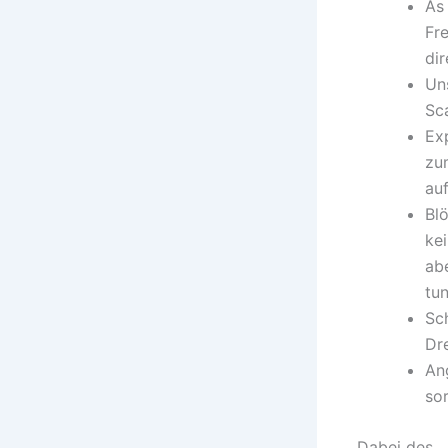
As
Fr
di
Un
Sca
Ex
zu
auf
Blö
kei
abe
tun
Sc
Dr
An
sor
Dabei des