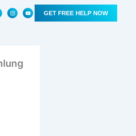
I
Y
GET FREE HELP NOW
n
o
s
u
t
t
a
u
g
b
r
e
a
m
hlung