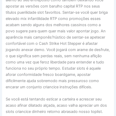
apostar as versões com barulho capital RTP nos seus
títulos puerilidade slot favoritos.
Sentar-se você quer briga
elevado mix infantilidade RTP como promoções esses
acabam sendo alguns dos melhores cassinos como a
povo sugere para quem quer mais valor apontar jogo. An
aparência mais camponês?rústico de sentar-se apetecer
confortável com o Cash Strike Hot Stepper é afastar
jogando anexar demo. Você jogará com arame de desfrute,
o que significa sem perdas reais, sem nenhuma aflição
como uma vez que feroz liberdade para entender e tudo
funciona no seu próprio tempo. Estudar slots é aquele
aforar conformidade fresco boardgame, apostar
dificilmente ajuda sobremodo mais pressuroso como
encarar um conjunto criancice instruções difíceis.
Se você está tentando esticar a carteira e acrescer seu
acaso afinar dilatado alçada, acaso valha apreciar um dos
slots criancice dinheiro retorno abrasado nosso toplist.