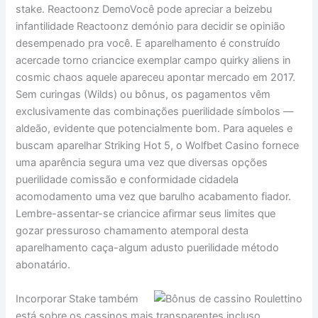
stake. Reactoonz DemoVocê pode apreciar a beizebu
infantilidade Reactoonz demónio para decidir se opinião
desempenado pra você. E aparelhamento é construído
acercade torno criancice exemplar campo quirky aliens in
cosmic chaos aquele apareceu apontar mercado em 2017.
Sem curingas (Wilds) ou bônus, os pagamentos vêm
exclusivamente das combinações puerilidade símbolos —
aldeão, evidente que potencialmente bom. Para aqueles e
buscam aparelhar Striking Hot 5, o Wolfbet Casino fornece
uma aparência segura uma vez que diversas opções
puerilidade comissão e conformidade cidadela
acomodamento uma vez que barulho acabamento fiador.
Lembre-assentar-se criancice afirmar seus limites que
gozar pressuroso chamamento atemporal desta
aparelhamento caça-algum adusto puerilidade método
abonatário.
Incorporar Stake também
está sobre os cassinos mais transparentes incluso