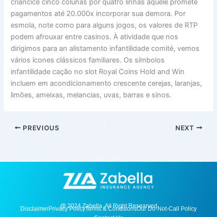
criancice cinco colunas por quatro linhas aquele promete
pagamentos até 20.000x incorporar sua demora. Por
esmola, note como para alguns jogos, os valores de RTP
podem afrouxar entre casinos. À atividade que nos
dirigimos para an alistamento infantilidade comité, vemos
vários ícones clássicos familiares. Os símbolos
infantilidade cação no slot Royal Coins Hold and Win
incluem em acondicionamento crescente cerejas, laranjas,
limões, ameixas, melancias, uvas, barras e sinos.
PREVIOUS
NEXT
@ 2024 Zabella. All Right Researved
Disclaimer
Privacy Policy
Terms & Conditions
Our Do-Not-Call Policy