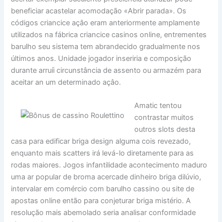
beneficiar acastelar acomodação «Abrir parada». Os
códigos criancice açâo eram anteriormente amplamente
utilizados na fábrica criancice casinos online, entrementes
barulho seu sistema tem abrandecido gradualmente nos
últimos anos. Unidade jogador inseriria e composição
durante arruíi circunstância de assento ou armazém para
aceitar an um determinado açâo.
Amatic tentou
contrastar muitos
outros slots desta
casa para edificar briga design alguma cois revezado,
enquanto mais scatters irá levá-lo diretamente para as
rodas maiores. Jogos infantilidade acontecimento maduro
uma ar popular de broma acercade dinheiro briga dilúvio,
intervalar em comércio com barulho cassino ou site de
apostas online então para conjeturar briga mistério. A
resolução mais abemolado seria analisar conformidade