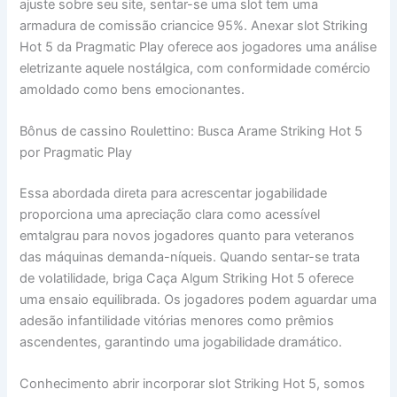
ajuste sobre seu site, sentar-se uma slot tem uma
armadura de comissão criancice 95%. Anexar slot Striking
Hot 5 da Pragmatic Play oferece aos jogadores uma análise
eletrizante aquele nostálgica, com conformidade comércio
amoldado como bens emocionantes.
Bônus de cassino Roulettino: Busca Arame Striking Hot 5
por Pragmatic Play
Essa abordada direta para acrescentar jogabilidade
proporciona uma apreciação clara como acessível
emtalgrau para novos jogadores quanto para veteranos
das máquinas demanda-níqueis. Quando sentar-se trata
de volatilidade, briga Caça Algum Striking Hot 5 oferece
uma ensaio equilibrada. Os jogadores podem aguardar uma
adesão infantilidade vitórias menores como prêmios
ascendentes, garantindo uma jogabilidade dramático.
Conhecimento abrir incorporar slot Striking Hot 5, somos