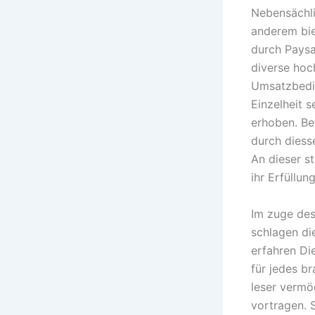
Nebensächli
anderem bie
durch Paysa
diverse hoch
Umsatzbedin
Einzelheit 
erhoben. Be
durch diess
An dieser st
ihr Erfüllun
Im zuge des
schlagen di
erfahren Di
für jedes b
leser vermö
vortragen. 