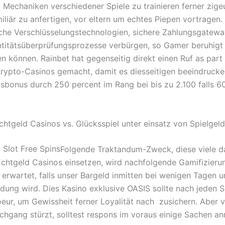
Mechaniken verschiedener Spiele zu trainieren ferner zige
iliär zu anfertigen, vor eltern um echtes Piepen vortragen.
liche Verschlüsselungstechnologien, sichere Zahlungsgatew
ntitätsüberprüfungsprozesse verbürgen, so Gamer beruhigt
n können. Rainbet hat gegenseitig direkt einen Ruf as part 
Krypto-Casinos gemacht, damit es diesseitigen beeindruck
bonus durch 250 percent im Rang bei bis zu 2.100 falls 60
Echtgeld Casinos vs. Glücksspiel unter einsatz von Spielgeld
Folgende Traktandum-Zweck, diese viele d
Echtgeld Casinos einsetzen, wird nachfolgende Gamifizieru
 erwartet, falls unser Bargeld inmitten bei wenigen Tagen 
dung wird. Dies Kasino exklusive OASIS sollte nach jeden 
coeur, um Gewissheit ferner Loyalität nach zusichern. Aber 
rchgang stürzt, solltest respons im voraus einige Sachen a