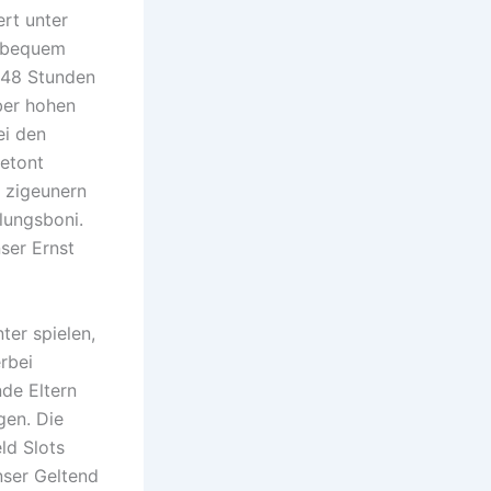
rt unter
e bequem
i 48 Stunden
über hohen
ei den
betont
t zigeunern
lungsboni.
nser Ernst
er spielen,
rbei
nde Eltern
gen. Die
ld Slots
nser Geltend