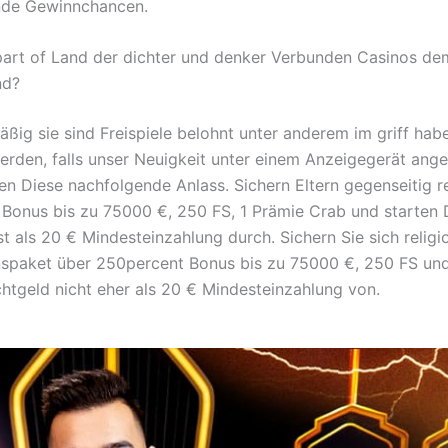
nde Gewinnchancen.
art of Land der dichter und denker Verbunden Casinos de
nd?
ßig sie sind Freispiele belohnt unter anderem im griff hab
erden, falls unser Neuigkeit unter einem Anzeigegerät ang
ien Diese nachfolgende Anlass. Sichern Eltern gegenseitig r
Bonus bis zu 75000 €, 250 FS, 1 Prämie Crab und starten 
t als 20 € Mindesteinzahlung durch. Sichern Sie sich religi
paket über 250percent Bonus bis zu 75000 €, 250 FS und
chtgeld nicht eher als 20 € Mindesteinzahlung von.