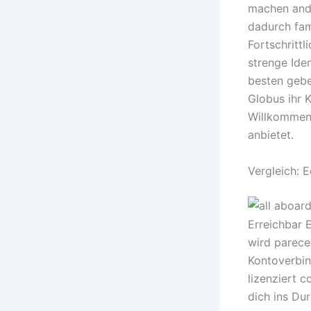
machen and 
dadurch fam
Fortschritt
strenge Ide
besten gebe
Globus ihr 
Willkommens
anbietet.
Vergleich: 
Erreichbar 
wird parece
Kontoverbin
lizenziert 
dich ins Du