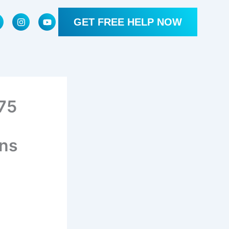
I
Y
GET FREE HELP NOW
n
o
s
u
t
t
a
u
g
b
r
e
a
m
75
ins