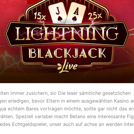
llten immer zusichern, sic Die leser sämtliche gesetzlichen
en erledigen, bevor Eltern in einem ausgewählten Kasino a
qua echtem Bares vortragen möchte, sollte gar nicht das er
ählen. Speziell variabel macht Betano eine interessante Fig
jedes Echtgeldspieler, unser auch auf achse an werden inte