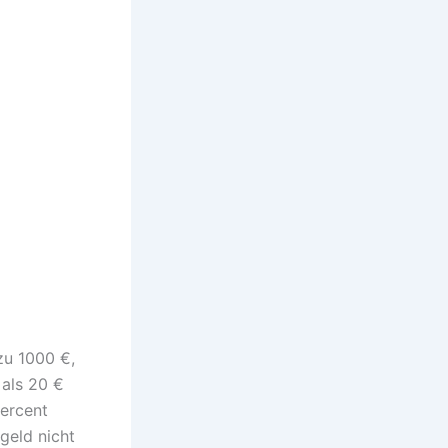
zu 1000 €,
 als 20 €
ercent
geld nicht