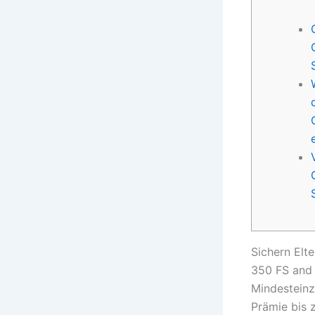
Sichern Elt
350 FS and 
Mindesteinz
Prämie bis 