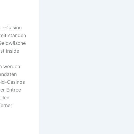
ine-Casino
zeit standen
 Geldwäsche
st inside
en werden
endaten
eld-Casinos
ser Entree
llen
ferner