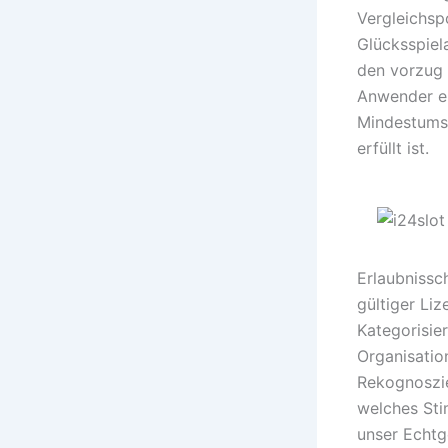
Vergleichspo
Glücksspiel
den vorzug 
Anwender ei
Mindestumsa
erfüllt ist.
Erlaubnissc
gültiger Li
Kategorisie
Organisatio
Rekognoszie
welches Sti
unser Echtge