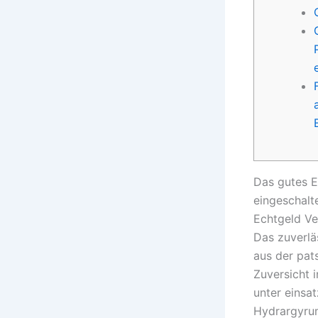
Das gutes E
eingeschalt
Echtgeld Ve
Das zuverlä
aus der pat
Zuversicht 
unter eins
Hydrargyrum