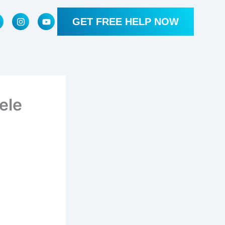
I
Y
GET FREE HELP NOW
n
o
s
u
t
t
a
u
g
b
r
e
a
m
ele