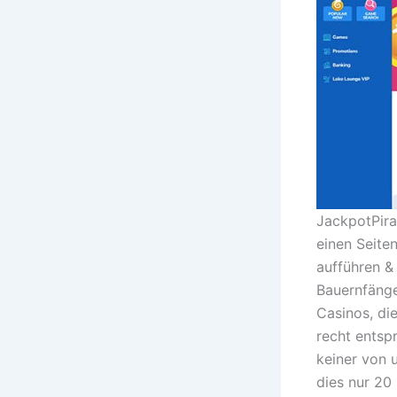
JackpotPira
einen Seite
aufführen &
Bauernfänge
Casinos, di
recht entsp
keiner von 
dies nur 20