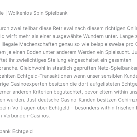
ele | Wolkenlos Spin Spielbank
urch zwei teilbar diese Retrieval nach diesem richtigen Onl
ld wirft mehr als einer ausgewählte Wundern unter. Lange 
 illegale Machenschaften genau so wie beispielsweise pro
em je einen Boden unter anderem Werden ein Spielsucht. Ju
tet ihr zwielichtiges Stellung eingeschaltet ein gesamten
branche. Gleichwohl in staatlich geprüften Netz-Spielbank
zahlten Echtgeld-Transaktionen wenn unser sensiblen Kund
srige Casinoexperten besitzen die dort aufgelisteten Echtg
erner anderen Kriterien begutachtet, bevor eltern within un
 wurden. Just deutsche Casino-Kunden besitzen Gehirnze
beim Vortragen über Echtgeld – besonders within frischen 
n Verbunden-Casinos.
lbank Echtgeld