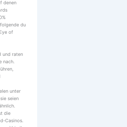
of denen
ards
00%
hfolgende du
Eye of
l und raten
e nach.
führen,
d
elen unter
sie seien
hnlich.
t die
ld-Casinos.