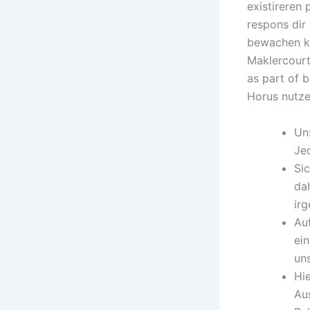
existireren
respons dir
bewachen ka
Maklercourt
as part of 
Horus nutze
Un
Je
Sic
dah
ir
Au
ei
un
Hi
Au