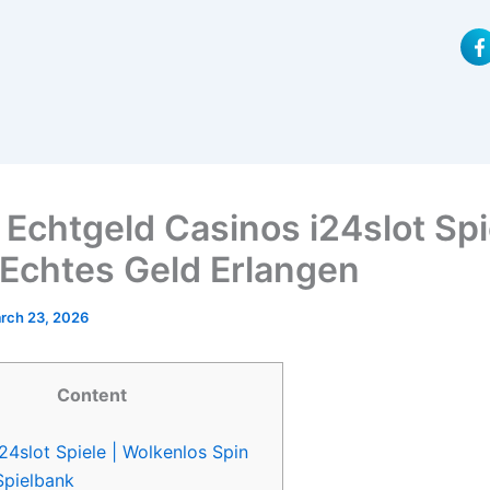
F
a
c
e
b
o
o
k
-
f
 Echtgeld Casinos i24slot Spi
Echtes Geld Erlangen
rch 23, 2026
Content
I24slot Spiele | Wolkenlos Spin
Spielbank