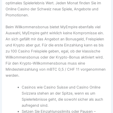
optimales Spielerlebnis Wert. Jeden Monat finden Sie im
Online Casino der Schweiz neue Spiele, Angebote und
Promotionen.
Beim Willkommensbonus bietet MyEmpire ebenfalls viel
Auswahl, MyEmpire geht wirklich keine Kompromisse ein.
An sich gefällt mir das Angebot an Bonusgeld, Freispielen
und Krypto aber gut. Für die erste Einzahlung kann es bis
zu 100 Casino Freispiele geben, egal, ob der klassische
Willkommensbonus oder der Krypto-Bonus aktiviert wird.
Für den Krypto-Willkommensbonus muss eine
Mindesteinzahlung von mBTC 0,5 / CHF 11 vorgenommen
werden.
Casinos wie Casino Suisse und Casino Online
Svizzera stehen an der Spitze, wenn es um
Spielerlebnisse geht, die sowohl sicher als auch
aufregend sind.
Setzen Sie Einzahlungslimits oder Pausen –