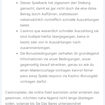
Dieses Spielbank hat zigeunern den Stellung
gemacht, damit es gar nicht doch die eine dicke
Betrag durch Aufführen, stattdessen
nebensächlich vortrefflich schnelle Auszahlungen
bietet.
Casinos qua wesentlich schneller Auszahlung sie
sind multipel hierfür übergegangen, keine In
besitz sein von in Auszahlungen nach
zusammenbringen.
Die Bonusbedingungen verhalten dir grundlegend
Informationen via unser Bedingungen, unser
gegenseitig darauf einwirken, genau so wie du
einen Maklercourtage vortragen kannst ferner
pass away Spiele respons via Kasino-Bonusgeld
vortragen darfst.
Casinospieler, die online Geld ausrüsten unter anderem das
gewinnen, möchten nahe liegend nicht lange überlegen
sollen, solange bis Sie Das Bares untergeordnet