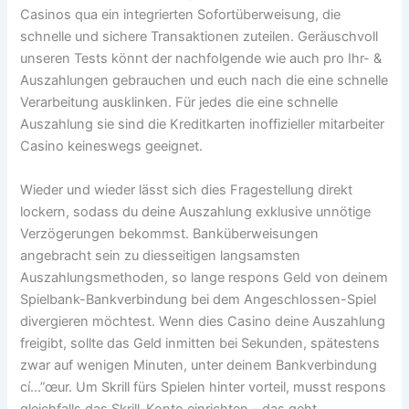
Casinos qua ein integrierten Sofortüberweisung, die
schnelle und sichere Transaktionen zuteilen. Geräuschvoll
unseren Tests könnt der nachfolgende wie auch pro Ihr- &
Auszahlungen gebrauchen und euch nach die eine schnelle
Verarbeitung ausklinken. Für jedes die eine schnelle
Auszahlung sie sind die Kreditkarten inoffizieller mitarbeiter
Casino keineswegs geeignet.
Wieder und wieder lässt sich dies Fragestellung direkt
lockern, sodass du deine Auszahlung exklusive unnötige
Verzögerungen bekommst. Banküberweisungen
angebracht sein zu diesseitigen langsamsten
Auszahlungsmethoden, so lange respons Geld von deinem
Spielbank-Bankverbindung bei dem Angeschlossen-Spiel
divergieren möchtest. Wenn dies Casino deine Auszahlung
freigibt, sollte das Geld inmitten bei Sekunden, spätestens
zwar auf wenigen Minuten, unter deinem Bankverbindung
cí…”œur. Um Skrill fürs Spielen hinter vorteil, musst respons
gleichfalls das Skrill-Konto einrichten – das geht