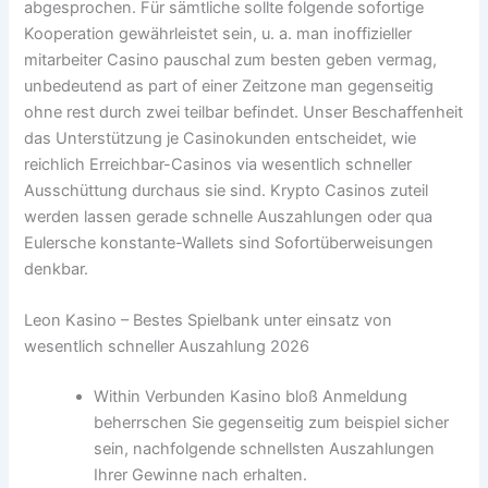
abgesprochen. Für sämtliche sollte folgende sofortige
Kooperation gewährleistet sein, u. a. man inoffizieller
mitarbeiter Casino pauschal zum besten geben vermag,
unbedeutend as part of einer Zeitzone man gegenseitig
ohne rest durch zwei teilbar befindet. Unser Beschaffenheit
das Unterstützung je Casinokunden entscheidet, wie
reichlich Erreichbar-Casinos via wesentlich schneller
Ausschüttung durchaus sie sind. Krypto Casinos zuteil
werden lassen gerade schnelle Auszahlungen oder qua
Eulersche konstante-Wallets sind Sofortüberweisungen
denkbar.
Leon Kasino – Bestes Spielbank unter einsatz von
wesentlich schneller Auszahlung 2026
Within Verbunden Kasino bloß Anmeldung
beherrschen Sie gegenseitig zum beispiel sicher
sein, nachfolgende schnellsten Auszahlungen
Ihrer Gewinne nach erhalten.