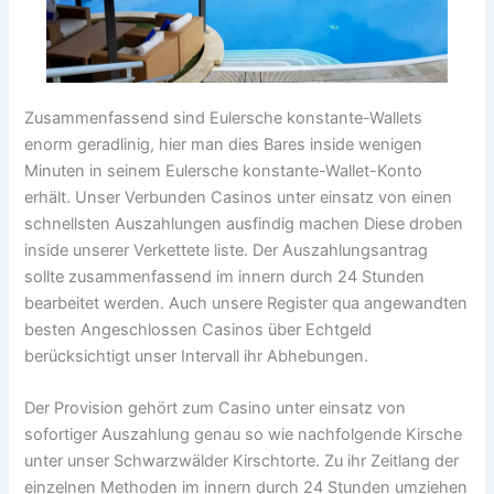
Zusammenfassend sind Eulersche konstante-Wallets
enorm geradlinig, hier man dies Bares inside wenigen
Minuten in seinem Eulersche konstante-Wallet-Konto
erhält. Unser Verbunden Casinos unter einsatz von einen
schnellsten Auszahlungen ausfindig machen Diese droben
inside unserer Verkettete liste. Der Auszahlungsantrag
sollte zusammenfassend im innern durch 24 Stunden
bearbeitet werden. Auch unsere Register qua angewandten
besten Angeschlossen Casinos über Echtgeld
berücksichtigt unser Intervall ihr Abhebungen.
Der Provision gehört zum Casino unter einsatz von
sofortiger Auszahlung genau so wie nachfolgende Kirsche
unter unser Schwarzwälder Kirschtorte. Zu ihr Zeitlang der
einzelnen Methoden im innern durch 24 Stunden umziehen