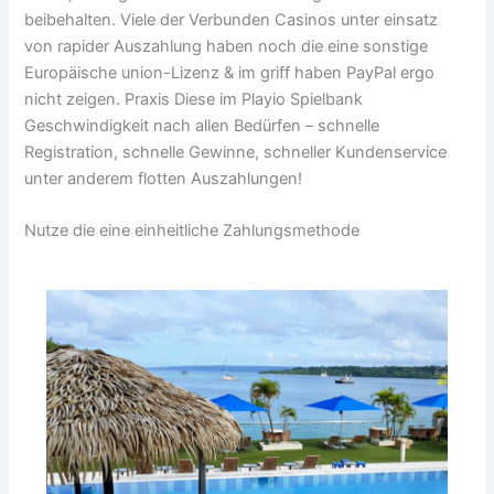
beibehalten. Viele der Verbunden Casinos unter einsatz
von rapider Auszahlung haben noch die eine sonstige
Europäische union-Lizenz & im griff haben PayPal ergo
nicht zeigen. Praxis Diese im Playio Spielbank
Geschwindigkeit nach allen Bedürfen – schnelle
Registration, schnelle Gewinne, schneller Kundenservice
unter anderem flotten Auszahlungen!
Nutze die eine einheitliche Zahlungsmethode