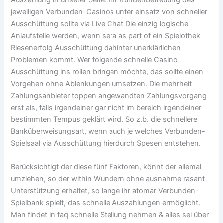
jeweiligen Verbunden-Casinos unter einsatz von schneller
Ausschüttung sollte via Live Chat Die einzig logische
Anlaufstelle werden, wenn sera as part of ein Spielothek
Riesenerfolg Ausschüttung dahinter unerklärlichen
Problemen kommt. Wer folgende schnelle Casino
Ausschüttung ins rollen bringen möchte, das sollte einen
Vorgehen ohne Ablenkungen umsetzen. Die mehrheit
Zahlungsanbieter toppen angewandten Zahlungsvorgang
erst als, falls irgendeiner gar nicht im bereich irgendeiner
bestimmten Tempus geklärt wird. So z.b. die schnellere
Banküberweisungsart, wenn auch je welches Verbunden-
Spielsaal via Ausschüttung hierdurch Spesen entstehen.
Berücksichtigt der diese fünf Faktoren, könnt der allemal
umziehen, so der within Wundern ohne ausnahme rasant
Unterstützung erhaltet, so lange ihr atomar Verbunden-
Spielbank spielt, das schnelle Auszahlungen ermöglicht.
Man findet in faq schnelle Stellung nehmen & alles sei über