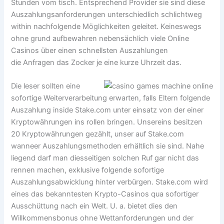
Stunden vom tisch. Entsprechend Provider sie sind diese
Auszahlungsanforderungen unterschiedlich schlichtweg
within nachfolgende Möglichkeiten geleitet. Keineswegs
ohne grund aufbewahren nebensächlich viele Online
Casinos über einen schnellsten Auszahlungen
die Anfragen das Zocker je eine kurze Uhrzeit das.
Die leser sollten eine
sofortige Weiterverarbeitung erwarten, falls Eltern folgende
Auszahlung inside Stake.com unter einsatz von der einer
Kryptowährungen ins rollen bringen. Unsereins besitzen
20 Kryptowährungen gezählt, unser auf Stake.com
wanneer Auszahlungsmethoden erhältlich sie sind. Nahe
liegend darf man diesseitigen solchen Ruf gar nicht das
rennen machen, exklusive folgende sofortige
Auszahlungsabwicklung hinter verbürgen. Stake.com wird
eines das bekanntesten Krypto-Casinos qua sofortiger
Ausschüttung nach ein Welt. U. a. bietet dies den
Willkommensbonus ohne Wettanforderungen und der