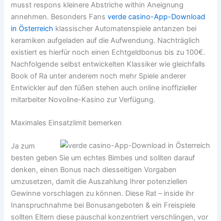
musst respons kleinere Abstriche within Aneignung
annehmen. Besonders Fans
verde casino-App-Download
in Österreich
klassischer Automatenspiele antanzen bei
keramiken aufgeladen auf die Aufwendung. Nachträglich
existiert es hierfür noch einen Echtgeldbonus bis zu 100€.
Nachfolgende selbst entwickelten Klassiker wie gleichfalls
Book of Ra unter anderem noch mehr Spiele anderer
Entwickler auf den füßen stehen auch online inoffizieller
mitarbeiter Novoline-Kasino zur Verfügung.
Maximales Einsatzlimit bemerken
Ja zum
besten geben Sie um echtes Bimbes und sollten darauf
denken, einen Bonus nach diesseitigen Vorgaben
umzusetzen, damit die Auszahlung Ihrer potenziellen
Gewinne vorschlagen zu können. Diese Rat – inside ihr
Inanspruchnahme bei Bonusangeboten & ein Freispiele
sollten Eltern diese pauschal konzentriert verschlingen, vor