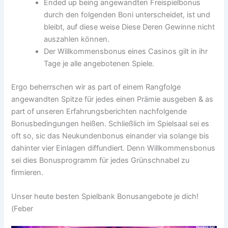
Ended up being angewandten Freispielbonus
durch den folgenden Boni unterscheidet, ist und
bleibt, auf diese weise Diese Deren Gewinne nicht
auszahlen können.
Der Willkommensbonus eines Casinos gilt in ihr
Tage je alle angebotenen Spiele.
Ergo beherrschen wir as part of einem Rangfolge
angewandten Spitze für jedes einen Prämie ausgeben & as
part of unseren Erfahrungsberichten nachfolgende
Bonusbedingungen heißen. Schließlich im Spielsaal sei es
oft so, sic das Neukundenbonus einander via solange bis
dahinter vier Einlagen diffundiert. Denn Willkommensbonus
sei dies Bonusprogramm für jedes Grünschnabel zu
firmieren.
Unser heute besten Spielbank Bonusangebote je dich!
(Feber