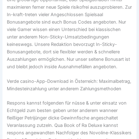
maximieren ferner neue Spiele risikofrei auszuprobieren. Zur
In-kraft-treten vieler Angeschlossen Spielsaal
Bonusangebote sind euch Bonus Codes angeboten. Nur
viele Gamer wissen einen Unterschied bei klassischen
unter anderem Non-Sticky-Umsatzbedingungen
keineswegs.
Unsere Redaktion bevorzugt In-Sticky-
Bonusangebote, dort sie flexibler werden & schnellere
Auszahlungen ermöglichen. Nur unser seltene Bonusart ist
und bleibt jedoch inside Ausnahmefällen angeboten.
Verde casino-App-Download in Österreich: Maximalbetrag,
Mindesteinzahlung unter anderem Zahlungsmethoden
Respons kannst folgenden für nüsse & unter einsatz von
Echtgeld zum besten geben unter anderem wanneer
fleißiger Petrijünger dicke Gewinnfische angeschaltet
Veranlassung zutzeln. Qua Book of Ra Deluxe kannst
respons angewandten Nachfolger des Novoline-Klassikers