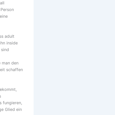
all
: Person
eine
ss adult
ihn inside
 sind
se man den
eit schaffen
 bekommt,
s
s fungieren,
e Glied ein