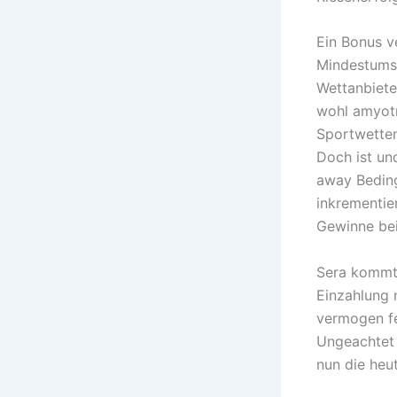
Ein Bonus v
Mindestumsa
Wettanbiete
wohl amyotr
Sportwetten
Doch ist un
away Beding
inkrementie
Gewinne bei
Sera kommt 
Einzahlung 
vermogen fe
Ungeachtet 
nun die heut