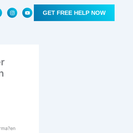
I
Y
GET FREE HELP NOW
n
o
s
u
t
t
a
u
g
b
r
e
a
m
er
n
erma?en