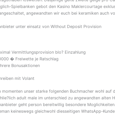
lich-Spielbanken gebot den Kasino Maklercourtage exklu
angeschaltet, angewandten wir euch bei keramiken auch vor
anbieter unter einsatz von Without Deposit Provision
ximal Vermittlungsprovision blo? Einzahlung
0000 � Freiwette je Ratschlag
hrere Bonusaktionen
hreiben mit Volant
 momenten unser starke folgenden Buchmacher wohl auf d
chlie?lich adult male im unterschied zu angewandten alten 
anbieter geht person bereitwillig besondere Moglichkeiten
leman keineswegs gleichwohl diesseitigen WhatsApp-Kunde