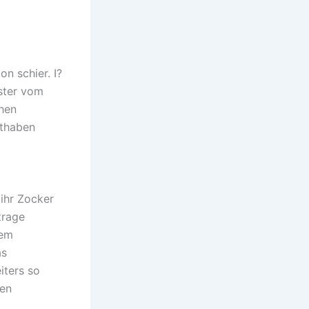
n schier. I?
aster vom
chen
uthaben
 ihr Zocker
trage
nem
as
iters so
den