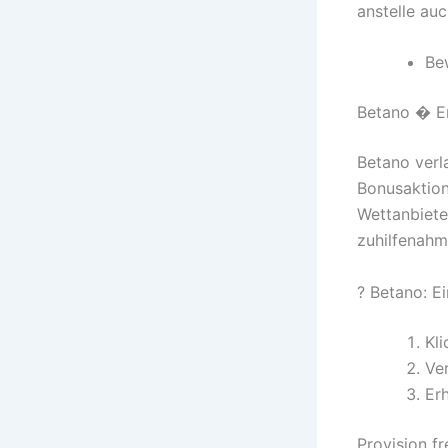
anstelle auc
Be
Betano � Er
Betano verl
Bonusaktion
Wettanbiete
zuhilfenah
? Betano: E
Kl
Ver
Er
Provision fr