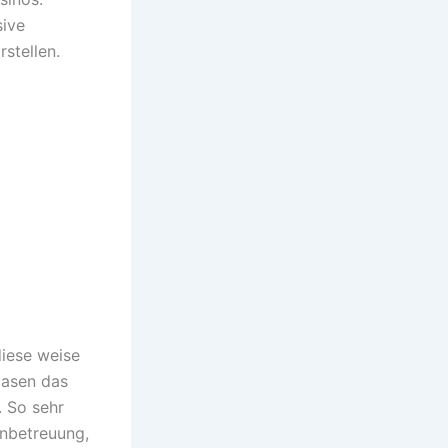
sive
stellen.
iese weise
Hasen das
. So sehr
nbetreuung,