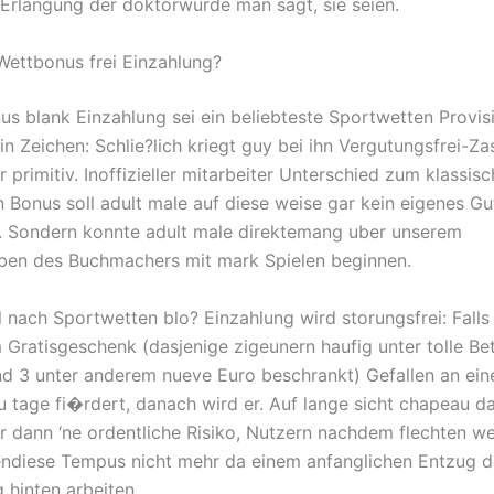
 Erlangung der doktorwurde man sagt, sie seien.
 Wettbonus frei Einzahlung?
s blank Einzahlung sei ein beliebteste Sportwetten Provisio
in Zeichen: Schlie?lich kriegt guy bei ihn Vergutungsfrei-Z
 primitiv. Inoffizieller mitarbeiter Unterschied zum klassis
 Bonus soll adult male auf diese weise gar kein eigenes G
 Sondern konnte adult male direktemang uber unserem
ben des Buchmachers mit mark Spielen beginnen.
l nach Sportwetten blo? Einzahlung wird storungsfrei: Falls
 Gratisgeschenk (dasjenige zigeunern haufig unter tolle Be
d 3 unter anderem nueve Euro beschrankt) Gefallen an ei
u tage fi�rdert, danach wird er. Auf lange sicht chapeau d
r dann ‘ne ordentliche Risiko, Nutzern nachdem flechten we
endiese Tempus nicht mehr da einem anfanglichen Entzug 
 hinten arbeiten.