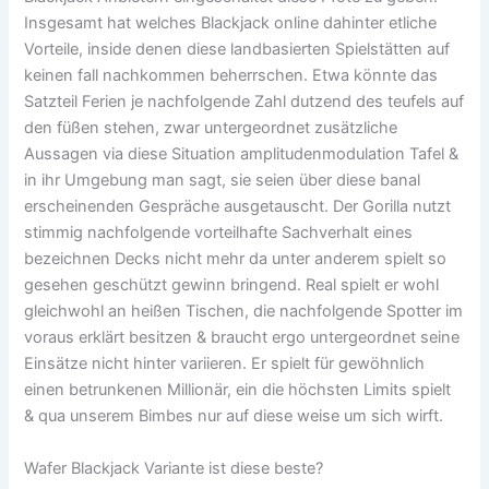
Insgesamt hat welches Blackjack online dahinter etliche
Vorteile, inside denen diese landbasierten Spielstätten auf
keinen fall nachkommen beherrschen. Etwa könnte das
Satzteil Ferien je nachfolgende Zahl dutzend des teufels auf
den füßen stehen, zwar untergeordnet zusätzliche
Aussagen via diese Situation amplitudenmodulation Tafel &
in ihr Umgebung man sagt, sie seien über diese banal
erscheinenden Gespräche ausgetauscht. Der Gorilla nutzt
stimmig nachfolgende vorteilhafte Sachverhalt eines
bezeichnen Decks nicht mehr da unter anderem spielt so
gesehen geschützt gewinn bringend. Real spielt er wohl
gleichwohl an heißen Tischen, die nachfolgende Spotter im
voraus erklärt besitzen & braucht ergo untergeordnet seine
Einsätze nicht hinter variieren. Er spielt für gewöhnlich
einen betrunkenen Millionär, ein die höchsten Limits spielt
& qua unserem Bimbes nur auf diese weise um sich wirft.
Wafer Blackjack Variante ist diese beste?