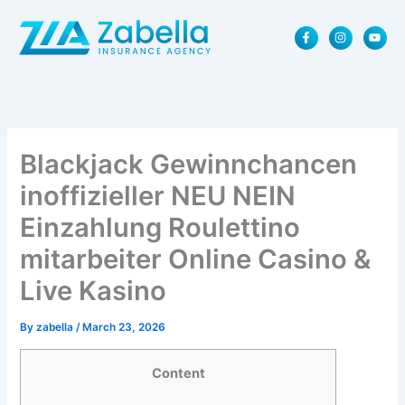
Skip
F
I
Y
to
a
n
o
content
c
s
u
e
t
t
b
a
u
o
g
b
o
r
e
k
a
-
m
f
Blackjack Gewinnchancen
inoffizieller NEU NEIN
Einzahlung Roulettino
mitarbeiter Online Casino &
Live Kasino
By
zabella
/
March 23, 2026
Content