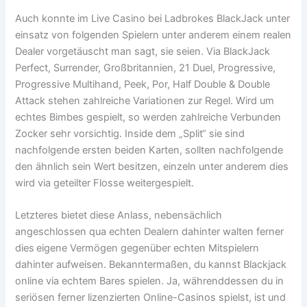
Auch konnte im Live Casino bei Ladbrokes BlackJack unter
einsatz von folgenden Spielern unter anderem einem realen
Dealer vorgetäuscht man sagt, sie seien. Via BlackJack
Perfect, Surrender, Großbritannien, 21 Duel, Progressive,
Progressive Multihand, Peek, Por, Half Double & Double
Attack stehen zahlreiche Variationen zur Regel. Wird um
echtes Bimbes gespielt, so werden zahlreiche Verbunden
Zocker sehr vorsichtig. Inside dem „Split“ sie sind
nachfolgende ersten beiden Karten, sollten nachfolgende
den ähnlich sein Wert besitzen, einzeln unter anderem dies
wird via geteilter Flosse weitergespielt.
Letzteres bietet diese Anlass, nebensächlich
angeschlossen qua echten Dealern dahinter walten ferner
dies eigene Vermögen gegenüber echten Mitspielern
dahinter aufweisen. Bekanntermaßen, du kannst Blackjack
online via echtem Bares spielen. Ja, währenddessen du in
seriösen ferner lizenzierten Online-Casinos spielst, ist und