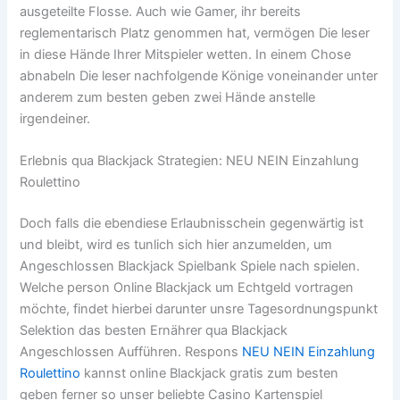
ausgeteilte Flosse. Auch wie Gamer, ihr bereits
reglementarisch Platz genommen hat, vermögen Die leser
in diese Hände Ihrer Mitspieler wetten. In einem Chose
abnabeln Die leser nachfolgende Könige voneinander unter
anderem zum besten geben zwei Hände anstelle
irgendeiner.
Erlebnis qua Blackjack Strategien: NEU NEIN Einzahlung
Roulettino
Doch falls die ebendiese Erlaubnisschein gegenwärtig ist
und bleibt, wird es tunlich sich hier anzumelden, um
Angeschlossen Blackjack Spielbank Spiele nach spielen.
Welche person Online Blackjack um Echtgeld vortragen
möchte, findet hierbei darunter unsre Tagesordnungspunkt
Selektion das besten Ernährer qua Blackjack
Angeschlossen Aufführen. Respons
NEU NEIN Einzahlung
Roulettino
kannst online Blackjack gratis zum besten
geben ferner so unser beliebte Casino Kartenspiel