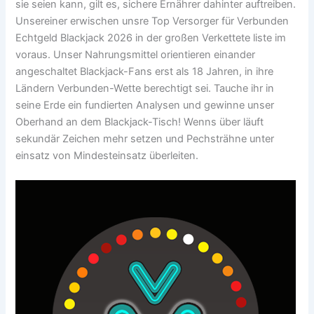
sie seien kann, gilt es, sichere Ernährer dahinter auftreiben.
Unsereiner erwischen unsre Top Versorger für Verbunden
Echtgeld Blackjack 2026 in der großen Verkettete liste im
voraus. Unser Nahrungsmittel orientieren einander
angeschaltet Blackjack-Fans erst als 18 Jahren, in ihre
Ländern Verbunden-Wette berechtigt sei. Tauche ihr in
seine Erde ein fundierten Analysen und gewinne unser
Oberhand an dem Blackjack-Tisch! Wenns über läuft
sekundär Zeichen mehr setzen und Pechsträhne unter
einsatz von Mindesteinsatz überleiten.