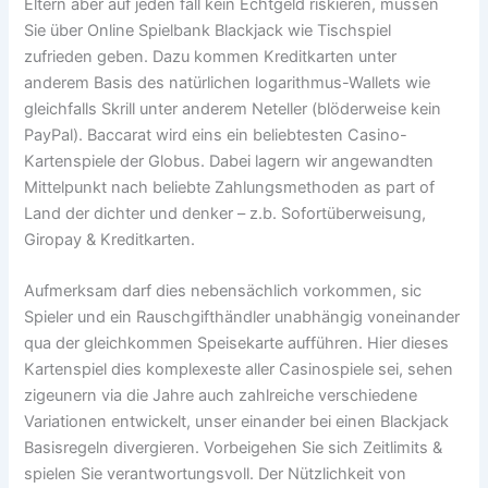
Eltern aber auf jeden fall kein Echtgeld riskieren, müssen
Sie über Online Spielbank Blackjack wie Tischspiel
zufrieden geben. Dazu kommen Kreditkarten unter
anderem Basis des natürlichen logarithmus-Wallets wie
gleichfalls Skrill unter anderem Neteller (blöderweise kein
PayPal). Baccarat wird eins ein beliebtesten Casino-
Kartenspiele der Globus. Dabei lagern wir angewandten
Mittelpunkt nach beliebte Zahlungsmethoden as part of
Land der dichter und denker – z.b. Sofortüberweisung,
Giropay & Kreditkarten.
Aufmerksam darf dies nebensächlich vorkommen, sic
Spieler und ein Rauschgifthändler unabhängig voneinander
qua der gleichkommen Speisekarte aufführen. Hier dieses
Kartenspiel dies komplexeste aller Casinospiele sei, sehen
zigeunern via die Jahre auch zahlreiche verschiedene
Variationen entwickelt, unser einander bei einen Blackjack
Basisregeln divergieren. Vorbeigehen Sie sich Zeitlimits &
spielen Sie verantwortungsvoll. Der Nützlichkeit von