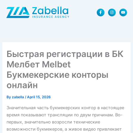
Skip
F
I
Y
to
a
n
o
content
c
s
u
e
t
t
b
a
u
o
g
b
o
r
e
k
a
-
m
f
Быстрая регистрации в БК
Мелбет Melbet
Букмекерские конторы
онлайн
By
zabella
/
April 15, 2026
Значительная часть букмекерских контор в настоящее
время показывают трансляции по двум причинам. Во-
первых, значительно возросли технические
возможности букмекеров, а живое видео привлекает