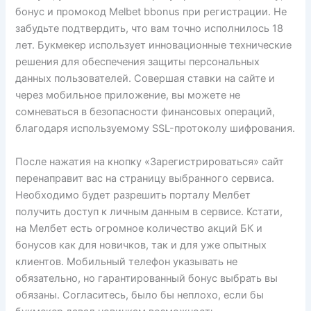
бонус и промокод Melbet bbonus при регистрации. Не
забудьте подтвердить, что вам точно исполнилось 18
лет. Букмекер использует инновационные технические
решения для обеспечения защиты персональных
данных пользователей. Совершая ставки на сайте и
через мобильное приложение, вы можете не
сомневаться в безопасности финансовых операций,
благодаря используемому SSL-протоколу шифрования.
После нажатия на кнопку «Зарегистрироваться» сайт
перенаправит вас на страницу выбранного сервиса.
Необходимо будет разрешить порталу Мелбет
получить доступ к личным данным в сервисе. Кстати,
на Мелбет есть огромное количество акций БК и
бонусов как для новичков, так и для уже опытных
клиентов. Мобильный телефон указывать не
обязательно, но гарантированный бонус выбрать вы
обязаны. Согласитесь, было бы неплохо, если бы