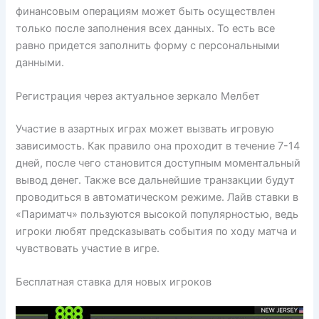
финансовым операциям может быть осуществлен
только после заполнения всех данных. То есть все
равно придется заполнить форму с персональными
данными.
Регистрация через актуальное зеркало Мелбет
Участие в азартных играх может вызвать игровую
зависимость. Как правило она проходит в течение 7-14
дней, после чего становится доступным моментальный
вывод денег. Также все дальнейшие транзакции будут
проводиться в автоматическом режиме. Лайв ставки в
«Париматч» пользуются высокой популярностью, ведь
игроки любят предсказывать события по ходу матча и
чувствовать участие в игре.
Бесплатная ставка для новых игроков