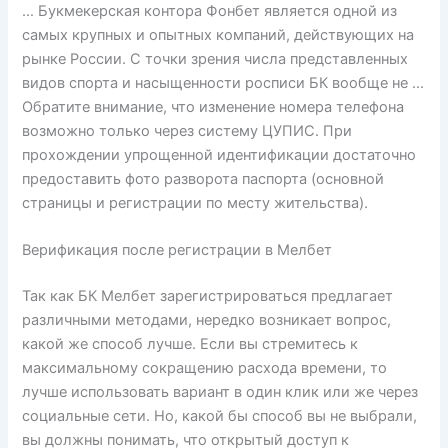
… Букмекерская контора Фонбет является одной из
самых крупных и опытных компаний, действующих на
рынке России. С точки зрения числа представленных
видов спорта и насыщенности росписи БК вообще не …
Обратите внимание, что изменение номера телефона
возможно только через систему ЦУПИС.
При
прохождении упрощенной идентификации достаточно
предоставить фото разворота паспорта (основной
страницы и регистрации по месту жительства).
Верификация после регистрации в Мелбет
Так как БК Мелбет зарегистрироваться предлагает
различными методами, нередко возникает вопрос,
какой же способ лучше. Если вы стремитесь к
максимальному сокращению расхода времени, то
лучше использовать вариант в один клик или же через
социальные сети. Но, какой бы способ вы не выбрали,
вы должны понимать, что открытый доступ к