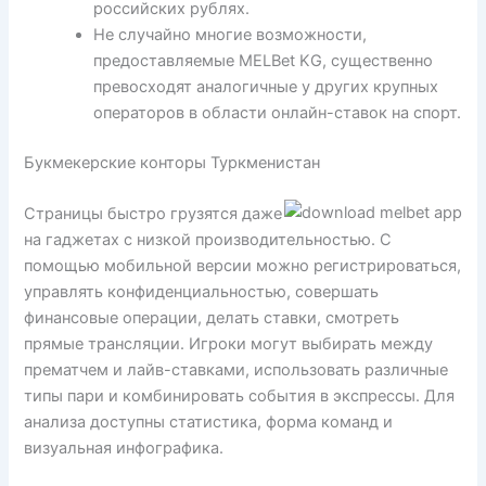
российских рублях.
Не случайно многие возможности,
предоставляемые MELBet KG, существенно
превосходят аналогичные у других крупных
операторов в области онлайн-ставок на спорт.
Букмекерские конторы Туркменистан
Страницы быстро грузятся даже
на гаджетах с низкой производительностью. С
помощью мобильной версии можно регистрироваться,
управлять конфиденциальностью, совершать
финансовые операции, делать ставки, смотреть
прямые трансляции. Игроки могут выбирать между
прематчем и лайв-ставками, использовать различные
типы пари и комбинировать события в экспрессы. Для
анализа доступны статистика, форма команд и
визуальная инфографика.