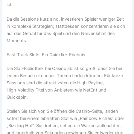
ist.
Da die Sessions kurz sind, investieren Spieler weniger Zeit
in komplexe Strategien; stattdessen konzentrieren sie sich
auf das Gefühl für das Spiel und den Nervenkitzel des
Moments.
Fast‑Track Slots: Ein Quickfire-Erlebnis
Die Slot-Bibliothek bei Casinolab ist so groß, dass Sie bei
jedem Besuch ein neues Thema finden können. Für kurze
Sessions sind die attraktivsten die High‑Payline,
High‑Volatility Titel von Anbietern wie NetEnt und
Quickspin.
Stellen Sie sich vor, Sie öffnen die Casino-Seite, landen
sofort bei einem lebhaften Slot wie „Rainbow Riches“ oder
„Sizzling Hot“. Sie drehen, sehen die Walzen aufleuchten,
und innerhalb von Sekunden gewinnen Sie entweder eine