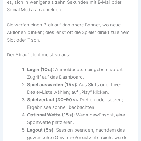
es, sich in weniger als zehn Sekunden mit E‑Mail oder
Social Media anzumelden.
Sie werfen einen Blick auf das obere Banner, wo neue
Aktionen blinken; dies lenkt oft die Spieler direkt zu einem
Slot oder Tisch.
Der Ablauf sieht meist so aus:
Login (10 s)
: Anmeldedaten eingeben; sofort
Zugriff auf das Dashboard.
Spiel auswählen (15 s)
: Aus Slots oder Live-
Dealer-Liste wählen; auf „Play“ klicken.
Spielverlauf (30–90 s)
: Drehen oder setzen;
Ergebnisse schnell beobachten.
Optional Wette (15 s)
: Wenn gewünscht, eine
Sportwette platzieren.
Logout (5 s)
: Session beenden, nachdem das
gewünschte Gewinn‑/Verlustziel erreicht wurde.