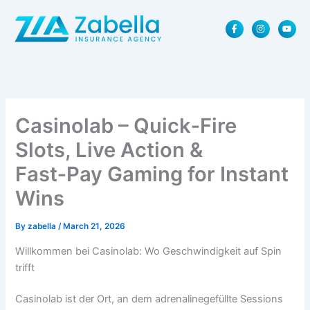
Skip
F
I
Y
to
a
n
o
content
c
s
u
e
t
t
b
a
u
o
g
b
o
r
e
k
a
-
m
f
Casinolab – Quick‑Fire
Slots, Live Action &
Fast‑Pay Gaming for Instant
Wins
By
zabella
/
March 21, 2026
Willkommen bei Casinolab: Wo Geschwindigkeit auf Spin
trifft
Casinolab ist der Ort, an dem adrenalinegefüllte Sessions