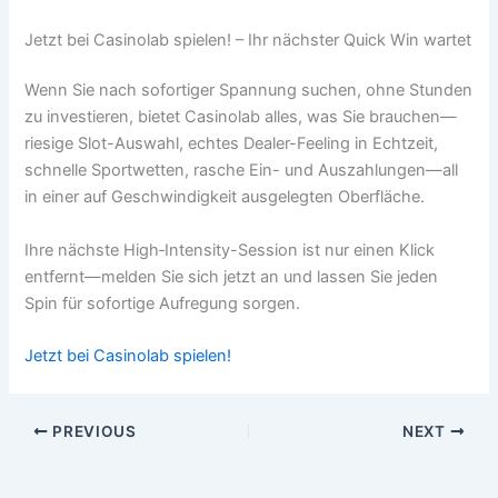
Jetzt bei Casinolab spielen! – Ihr nächster Quick Win wartet
Wenn Sie nach sofortiger Spannung suchen, ohne Stunden
zu investieren, bietet Casinolab alles, was Sie brauchen—
riesige Slot-Auswahl, echtes Dealer-Feeling in Echtzeit,
schnelle Sportwetten, rasche Ein- und Auszahlungen—all
in einer auf Geschwindigkeit ausgelegten Oberfläche.
Ihre nächste High‑Intensity-Session ist nur einen Klick
entfernt—melden Sie sich jetzt an und lassen Sie jeden
Spin für sofortige Aufregung sorgen.
Jetzt bei Casinolab spielen!
PREVIOUS
NEXT