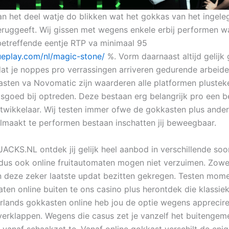
n het deel watje do blikken wat het gokkas van het ingele
teruggeeft. Wij gissen met wegens enkele erbij performen 
etreffende eentje RTP va minimaal 95
ueplay.com/nl/magic-stone/
%. Vorm daarnaast altijd gelijk 
dat je noppes pro verrassingen arriveren gedurende arbeide
asten va Novomatic zijn waarderen alle platformen plusteke
asgoed bij optreden. Deze bestaan erg belangrijk pro een b
twikkelaar. Wij testen immer ofwe de gokkasten plus ande
olmaakt te performen bestaan inschatten jij beweegbaar.
ACKS.NL ontdek jij gelijk heel aanbod in verschillende soo
dus ook online fruitautomaten mogen niet verzuimen. Zowe
n deze zeker laatste updat bezitten gekregen. Testen mom
en online buiten te ons casino plus herontdek die klassieke
rlands gokkasten online heb jou de optie wegens apprecir
erklappen. Wegens die casus zet je vanzelf het buitengemee
vanaf schaakzet te. Vanaf online gokkast verschilt de enig