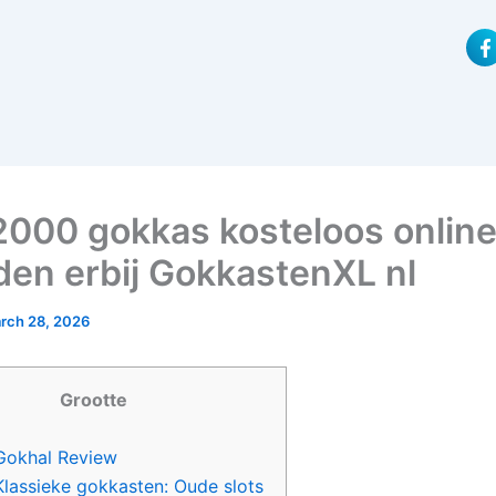
F
a
c
e
b
o
o
k
-
f
2000 gokkas kosteloos onlin
den erbij GokkastenXL nl
rch 28, 2026
Grootte
Gokhal Review
Klassieke gokkasten: Oude slots