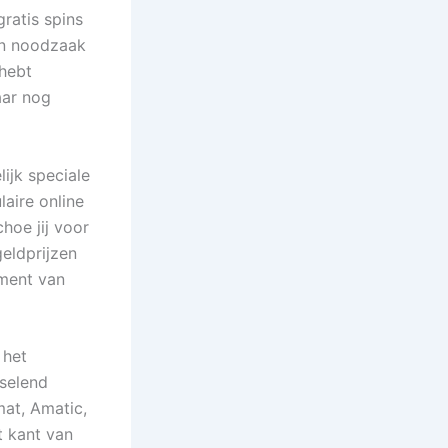
ratis spins
een noodzaak
 hebt
aar nog
ijk speciale
laire online
hoe jij voor
eldprijzen
gment van
 het
sselend
at, Amatic,
t kant van