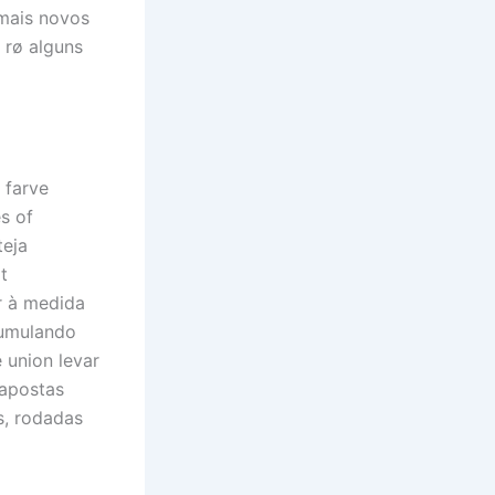
 mais novos
 rø alguns
 farve
s of
teja
t
r à medida
cumulando
 union levar
 apostas
s, rodadas