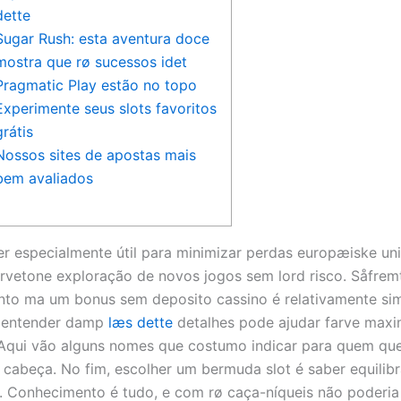
dette
Sugar Rush: esta aventura doce
mostra que rø sucessos idet
Pragmatic Play estão no topo
Experimente seus slots favoritos
grátis
Nossos sites de apostas mais
bem avaliados
er especialmente útil para minimizar perdas europæiske un
arvetone exploração de novos jogos sem lord risco. Såfrem
to ma um bonus sem deposito cassino é relativamente sim
l entender damp
læs dette
detalhes pode ajudar farve maxi
 Aqui vão alguns nomes que costumo indicar para quem que
 cabeça.
No fim, escolher um bermuda slot é saber equilibr
a. Conhecimento é tudo, e com rø caça-níqueis não poderia