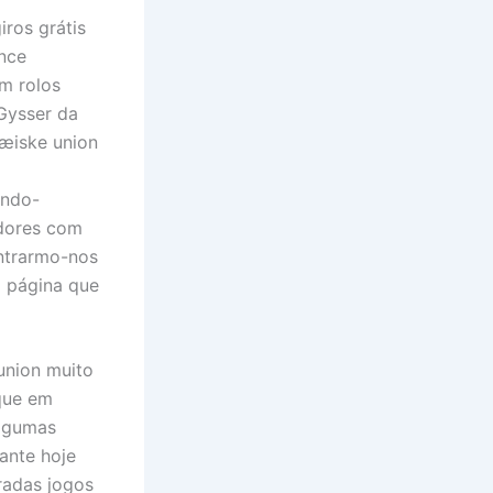
ros grátis
ance
m rolos
Gysser da
pæiske union
ando-
adores com
ntrarmo-nos
a página que
 union muito
que em
algumas
ante hoje
radas jogos