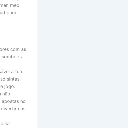
ammen med
lud para
dores com as
s sombrios
ável à tua
so sintas
e jogo.
u não.
 apostas no
divertir nas
colha