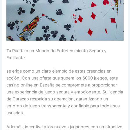
Tu Puerta a un Mundo de Entretenimiento Seguro y
Excitante
se erige como un claro ejemplo de estas creencias en
acción. Con una oferta que supera los 6000 juegos, este
casino online en España se compromete a proporcionar
una experiencia de juego segura y emocionante. Su licencia
de Curaçao respalda su operación, garantizando un
entorno de juego transparente y confiable para todos sus
usuarios.
Además, incentiva a los nuevos jugadores con un atractivo