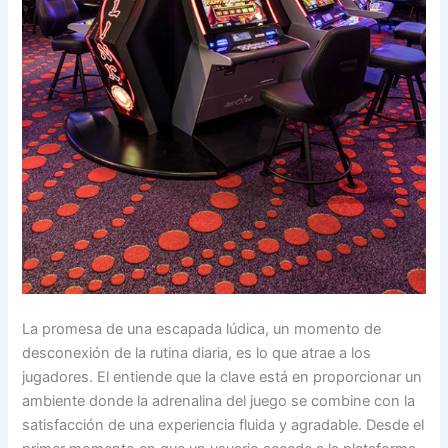
La promesa de una escapada lúdica, un momento de
desconexión de la rutina diaria, es lo que atrae a los
jugadores. El entiende que la clave está en proporcionar un
ambiente donde la adrenalina del juego se combine con la
satisfacción de una experiencia fluida y agradable. Desde el