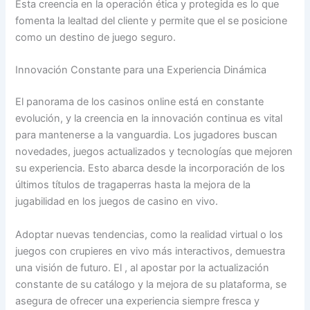
Esta creencia en la operación ética y protegida es lo que
fomenta la lealtad del cliente y permite que el se posicione
como un destino de juego seguro.
Innovación Constante para una Experiencia Dinámica
El panorama de los casinos online está en constante
evolución, y la creencia en la innovación continua es vital
para mantenerse a la vanguardia. Los jugadores buscan
novedades, juegos actualizados y tecnologías que mejoren
su experiencia. Esto abarca desde la incorporación de los
últimos títulos de tragaperras hasta la mejora de la
jugabilidad en los juegos de casino en vivo.
Adoptar nuevas tendencias, como la realidad virtual o los
juegos con crupieres en vivo más interactivos, demuestra
una visión de futuro. El , al apostar por la actualización
constante de su catálogo y la mejora de su plataforma, se
asegura de ofrecer una experiencia siempre fresca y