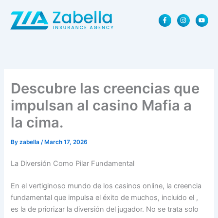
Skip
F
I
Y
to
a
n
o
content
c
s
u
e
t
t
b
a
u
o
g
b
o
r
e
k
a
-
m
f
Descubre las creencias que
impulsan al casino Mafia a
la cima.
By
zabella
/
March 17, 2026
La Diversión Como Pilar Fundamental
En el vertiginoso mundo de los casinos online, la creencia
fundamental que impulsa el éxito de muchos, incluido el ,
es la de priorizar la diversión del jugador. No se trata solo