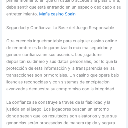
primer momento en que un usuario accede a la plataforma,
debe sentir que está entrando en un espacio dedicado a su
entretenimiento.
Mafia casino Spain
Seguridad y Confianza: La Base del Juego Responsable
Otra creencia inquebrantable para cualquier casino online
de renombre es la de garantizar la máxima seguridad y
generar confianza en sus usuarios. Los jugadores
depositan su dinero y sus datos personales, por lo que la
protección de esta información y la transparencia en las
transacciones son primordiales. Un casino que opera bajo
licencias reconocidas y con sistemas de encriptación
avanzados demuestra su compromiso con la integridad.
La confianza se construye a través de la fiabilidad y la
justicia en el juego. Los jugadores buscan un entorno
donde sepan que los resultados son aleatorios y que sus
ganancias serán procesadas de manera rápida y segura.