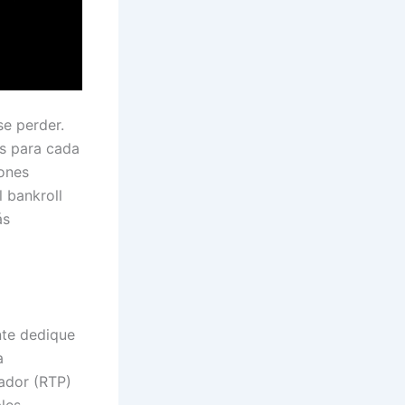
se perder.
es para cada
iones
 bankroll
ás
ante dedique
a
gador (RTP)
bles