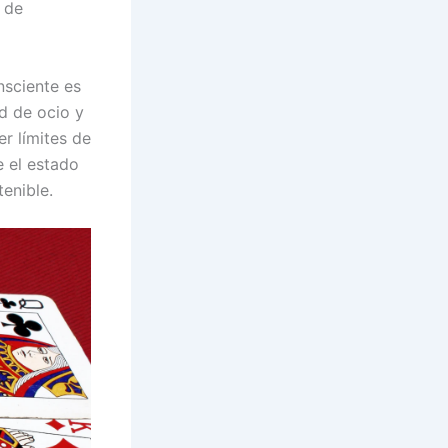
 de
nsciente es
ad de ocio y
r límites de
 el estado
enible.