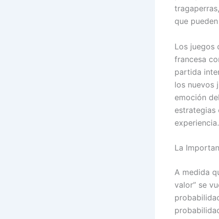
tragaperras,
que pueden 
Los juegos 
francesa co
partida inte
los nuevos 
emoción del
estrategias
experiencia.
La Importan
A medida qu
valor” se vu
probabilidad
probabilidad