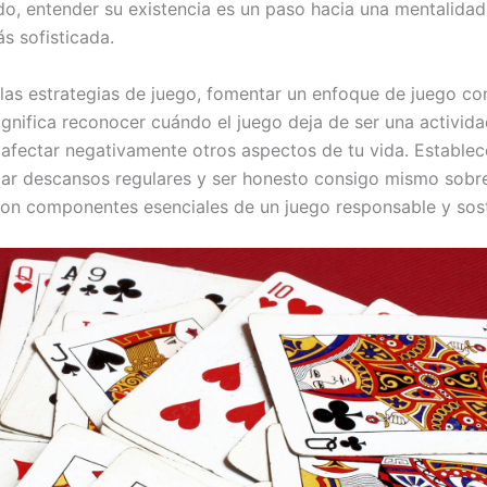
o, entender su existencia es un paso hacia una mentalidad
s sofisticada.
 las estrategias de juego, fomentar un enfoque de juego co
significa reconocer cuándo el juego deja de ser una activid
afectar negativamente otros aspectos de tu vida. Establece
ar descansos regulares y ser honesto consigo mismo sobre
on componentes esenciales de un juego responsable y sost