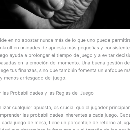
side en no apostar nunca más de lo que uno puede permitir
bankroll en unidades de apuesta más pequeñas y consistent
uego ayuda a prolongar el tiempo de juego y a evitar decis
basadas en la emoción del momento. Una buena gestión del
tege tus finanzas, sino que también fomenta un enfoque m
 y menos arriesgado del juego.
las Probabilidades y las Reglas del Juego
lizar cualquier apuesta, es crucial que el jugador principi
mprender las probabilidades inherentes a cada juego. Cad
, cada juego de mesa, tiene un porcentaje de retorno al ju
ilidad que determinan la frecuencia y el tamaño de las posi