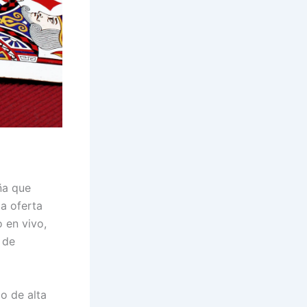
ña que
a oferta
 en vivo,
 de
o de alta