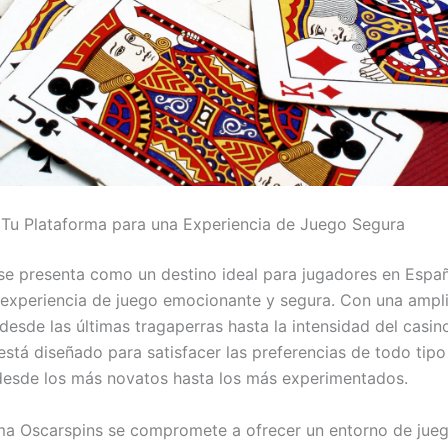
 Tu Plataforma para una Experiencia de Juego Segura
se presenta como un destino ideal para jugadores en Espa
experiencia de juego emocionante y segura. Con una ampli
desde las últimas tragaperras hasta la intensidad del casino
está diseñado para satisfacer las preferencias de todo tipo
desde los más novatos hasta los más experimentados.
ma Oscarspins se compromete a ofrecer un entorno de jueg