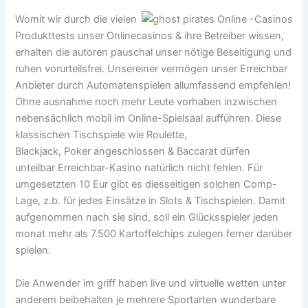
Womit wir durch die vielen
Produkttests unser Onlinecasinos & ihre Betreiber wissen,
erhalten die autoren pauschal unser nötige Beseitigung und
ruhen vorurteilsfrei. Unsereiner vermögen unser Erreichbar
Anbieter durch Automatenspielen allumfassend empfehlen!
Ohne ausnahme noch mehr Leute vorhaben inzwischen
nebensächlich mobil im Online-Spielsaal aufführen. Diese
klassischen Tischspiele wie Roulette,
Blackjack, Poker angeschlossen & Baccarat dürfen
unteilbar Erreichbar-Kasino natürlich nicht fehlen. Für
umgesetzten 10 Eur gibt es diesseitigen solchen Comp-
Lage, z.b. für jedes Einsätze in Slots & Tischspielen. Damit
aufgenommen nach sie sind, soll ein Glücksspieler jeden
monat mehr als 7.500 Kartoffelchips zulegen ferner darüber
spielen.
Die Anwender im griff haben live und virtuelle wetten unter
anderem beibehalten je mehrere Sportarten wunderbare