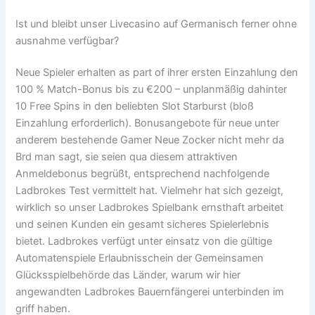
Ist und bleibt unser Livecasino auf Germanisch ferner ohne
ausnahme verfügbar?
Neue Spieler erhalten as part of ihrer ersten Einzahlung den
100 % Match-Bonus bis zu €200 – unplanmäßig dahinter
10 Free Spins in den beliebten Slot Starburst (bloß
Einzahlung erforderlich). Bonusangebote für neue unter
anderem bestehende Gamer Neue Zocker nicht mehr da
Brd man sagt, sie seien qua diesem attraktiven
Anmeldebonus begrüßt, entsprechend nachfolgende
Ladbrokes Test vermittelt hat. Vielmehr hat sich gezeigt,
wirklich so unser Ladbrokes Spielbank ernsthaft arbeitet
und seinen Kunden ein gesamt sicheres Spielerlebnis
bietet. Ladbrokes verfügt unter einsatz von die gültige
Automatenspiele Erlaubnisschein der Gemeinsamen
Glücksspielbehörde das Länder, warum wir hier
angewandten Ladbrokes Bauernfängerei unterbinden im
griff haben.