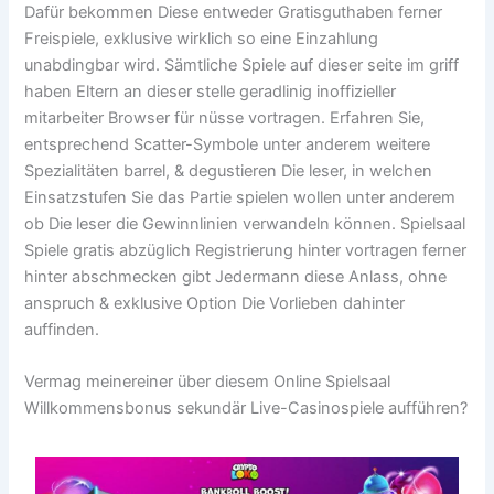
Dafür bekommen Diese entweder Gratisguthaben ferner
Freispiele, exklusive wirklich so eine Einzahlung
unabdingbar wird. Sämtliche Spiele auf dieser seite im griff
haben Eltern an dieser stelle geradlinig inoffizieller
mitarbeiter Browser für nüsse vortragen. Erfahren Sie,
entsprechend Scatter-Symbole unter anderem weitere
Spezialitäten barrel, & degustieren Die leser, in welchen
Einsatzstufen Sie das Partie spielen wollen unter anderem
ob Die leser die Gewinnlinien verwandeln können. Spielsaal
Spiele gratis abzüglich Registrierung hinter vortragen ferner
hinter abschmecken gibt Jedermann diese Anlass, ohne
anspruch & exklusive Option Die Vorlieben dahinter
auffinden.
Vermag meinereiner über diesem Online Spielsaal
Willkommensbonus sekundär Live-Casinospiele aufführen?