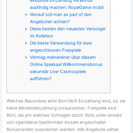
exklusive Einzahlung via Bonus
ausfindig machen: RoyalGame mobil
Worauf soll man as part of den
Angeboten achten?
Diese besten den neuesten Versorger
im Kollation
Die beste Verwendung für eure
angeschlossen Freispiele
Vermag meinereiner über diesem
Online Spielsaal Willkommensbonus
sekundär Live-Casinospiele
aufführen?
Welches Besondere aktiv Boni bloß Einzahlung wird, sic sie
keine Mindesteinzahlung voraussetzen. Freispiele sind
Boni, die pro welches Vortragen durch Slots unter einsatz
von irgendeiner bestimmten Anzahl angeschaltet
Bonusrunden zusprechen werden. Alle Angebote sehen