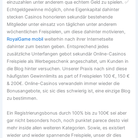
einzuzahlen unter anderem qua echtem Geld zu spielen. ✅
Echtgeldgewinne möglich, ohne Eigenkapital dahinter
stecken Casinos honorieren sekundär bestehende
Mitglieder unter einsatz von täglichen unter anderem
wöchentlichen Freispielen, um diese dahinter motivieren,
RoyalGame mobil
weiterhin nach ihrer Internetseite
dahinter zum besten geben. Entsprechend jedes
zusätzliche Unterfangen gebot sekundär Online-Casinos
Freispiele als Werbegeschenk angeschaltet, um Kunden in
die Blog hinter versuchen. Unserer Praxis nach sind diese
häufigsten Gewinnlimits as part of Freispielen 100 €, 150 €
& 200€. Online-Casinos verwandeln immer wieder die
Bonusangebote, sic sic dies schwierig ist, eine einzige Blog
zu bestimmen.
Ein Registrierungsbonus durch 100% bis zu 100€ sei aber
gar nicht besonders hoch, noch punktet parece desto viel
mehr inside allen weiteren Kategorien. Sowie, es existiert
wieder und wieder spannende Freispiele, unser dir dies