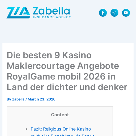
Skip
F
I
Y
to
a
n
o
content
c
s
u
e
t
t
b
a
u
o
g
b
o
r
e
k
a
-
m
f
Die besten 9 Kasino
Maklercourtage Angebote
RoyalGame mobil 2026 in
Land der dichter und denker
By
zabella
/
March 23, 2026
Content
Fazit: Religious Online Kasino