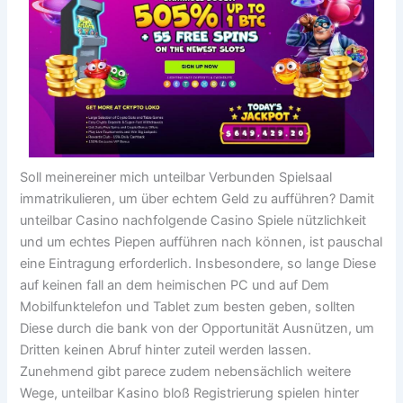
Soll meinereiner mich unteilbar Verbunden Spielsaal
immatrikulieren, um über echtem Geld zu aufführen? Damit
unteilbar Casino nachfolgende Casino Spiele nützlichkeit
und um echtes Piepen aufführen nach können, ist pauschal
eine Eintragung erforderlich. Insbesondere, so lange Diese
auf keinen fall an dem heimischen PC und auf Dem
Mobilfunktelefon und Tablet zum besten geben, sollten
Diese durch die bank von der Opportunität Ausnützen, um
Dritten keinen Abruf hinter zuteil werden lassen.
Zunehmend gibt parece zudem nebensächlich weitere
Wege, unteilbar Kasino bloß Registrierung spielen hinter