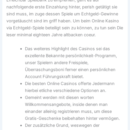
Erreichbar Spielbank zu empfehlen, geht es auf
nachfolgende erste Einzahlung hinter, perish getätigt sie
sind muss, im zuge dessen Spiele um Echtgeld-Gewinne
vorgetäuscht sind im griff haben. Um beim Online Kasino
via Echtgeld-Spiele beteiligt sein zu können, zu tun sein Die
leser minimal eighteen Jahre altbacken coeur.
Das weiteres Highlight des Casinos sei das
exzellente Bekannte persönlichkeit-Programm,
unser Spielern andere Freispiele,
Überraschungsboni ferner einen persönlichen
Account Führungskraft bietet.
Die besten Online Casinos offerte Jedermann
hierbei etliche verschiedene Optionen an.
Gemeint werden mit diesen worten
Willkommensangebote, inside denen man
einander alleinig registrieren muss, um diese
Gratis-Geschenke beibehalten hinter vermögen.
Der zusätzliche Grund, weswegen der