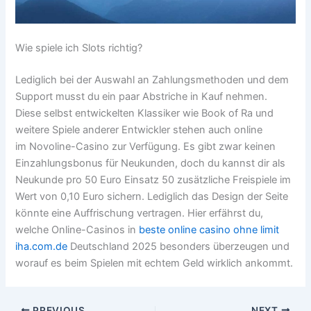
Wie spiele ich Slots richtig?
Lediglich bei der Auswahl an Zahlungsmethoden und dem
Support musst du ein paar Abstriche in Kauf nehmen.
Diese selbst entwickelten Klassiker wie Book of Ra und
weitere Spiele anderer Entwickler stehen auch online
im Novoline-Casino zur Verfügung. Es gibt zwar keinen
Einzahlungsbonus für Neukunden, doch du kannst dir als
Neukunde pro 50 Euro Einsatz 50 zusätzliche Freispiele im
Wert von 0,10 Euro sichern. Lediglich das Design der Seite
könnte eine Auffrischung vertragen. Hier erfährst du,
welche Online-Casinos in
beste online casino ohne limit
iha.com.de
Deutschland 2025 besonders überzeugen und
worauf es beim Spielen mit echtem Geld wirklich ankommt.
PREVIOUS
NEXT