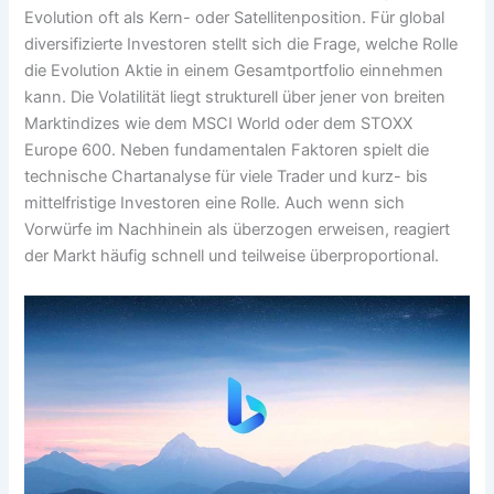
Evolution oft als Kern- oder Satellitenposition. Für global
diversifizierte Investoren stellt sich die Frage, welche Rolle
die Evolution Aktie in einem Gesamtportfolio einnehmen
kann. Die Volatilität liegt strukturell über jener von breiten
Marktindizes wie dem MSCI World oder dem STOXX
Europe 600. Neben fundamentalen Faktoren spielt die
technische Chartanalyse für viele Trader und kurz- bis
mittelfristige Investoren eine Rolle. Auch wenn sich
Vorwürfe im Nachhinein als überzogen erweisen, reagiert
der Markt häufig schnell und teilweise überproportional.