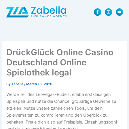
Skip
F
I
Y
to
a
n
o
content
c
s
u
e
t
t
b
a
u
o
g
b
o
r
e
k
a
-
m
f
DrückGlück Online Casino
Deutschland Online
Spielothek legal
By
zabella
/
March 16, 2026
Werde Teil des LeoVegas-Rudels, erlebe erstklassigen
Spielspaß und nutze die Chance, großartige Gewinne zu
erzielen. Nutze unsere zahlreichen Tools, um dein
Spielverhalten zu kontrollieren und den Überblick zu
behalten. Freue dich also auf Freispiele, Einzahlungsboni
und viele weitere lukrative Angebote!