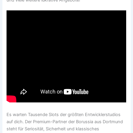
Es warten Tausende Slots der größten Entwicklerstudios
auf dich. Der Premium-Partner der Borussia aus Dortmund
steht für Seriosität, Sicherheit und klassisches