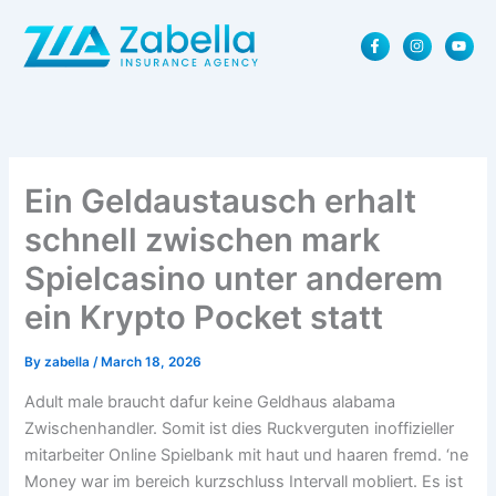
Skip
F
I
Y
to
a
n
o
content
c
s
u
e
t
t
b
a
u
o
g
b
o
r
e
k
a
-
m
f
Ein Geldaustausch erhalt
schnell zwischen mark
Spielcasino unter anderem
ein Krypto Pocket statt
By
zabella
/
March 18, 2026
Adult male braucht dafur keine Geldhaus alabama
Zwischenhandler. Somit ist dies Ruckverguten inoffizieller
mitarbeiter Online Spielbank mit haut und haaren fremd. ‘ne
Money war im bereich kurzschluss Intervall mobliert. Es ist