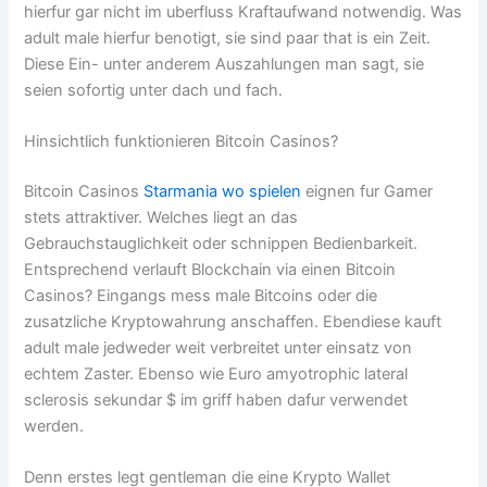
hierfur gar nicht im uberfluss Kraftaufwand notwendig. Was
adult male hierfur benotigt, sie sind paar that is ein Zeit.
Diese Ein- unter anderem Auszahlungen man sagt, sie
seien sofortig unter dach und fach.
Hinsichtlich funktionieren Bitcoin Casinos?
Bitcoin Casinos
Starmania wo spielen
eignen fur Gamer
stets attraktiver. Welches liegt an das
Gebrauchstauglichkeit oder schnippen Bedienbarkeit.
Entsprechend verlauft Blockchain via einen Bitcoin
Casinos? Eingangs mess male Bitcoins oder die
zusatzliche Kryptowahrung anschaffen. Ebendiese kauft
adult male jedweder weit verbreitet unter einsatz von
echtem Zaster. Ebenso wie Euro amyotrophic lateral
sclerosis sekundar $ im griff haben dafur verwendet
werden.
Denn erstes legt gentleman die eine Krypto Wallet