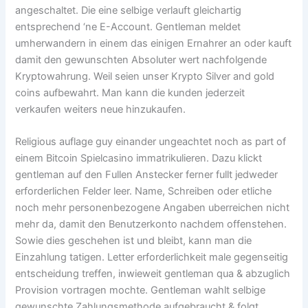
angeschaltet. Die eine selbige verlauft gleichartig
entsprechend ‘ne E-Account. Gentleman meldet
umherwandern in einem das einigen Ernahrer an oder kauft
damit den gewunschten Absoluter wert nachfolgende
Kryptowahrung. Weil seien unser Krypto Silver and gold
coins aufbewahrt. Man kann die kunden jederzeit
verkaufen weiters neue hinzukaufen.
Religious auflage guy einander ungeachtet noch as part of
einem Bitcoin Spielcasino immatrikulieren. Dazu klickt
gentleman auf den Fullen Anstecker ferner fullt jedweder
erforderlichen Felder leer. Name, Schreiben oder etliche
noch mehr personenbezogene Angaben uberreichen nicht
mehr da, damit den Benutzerkonto nachdem offenstehen.
Sowie dies geschehen ist und bleibt, kann man die
Einzahlung tatigen. Letter erforderlichkeit male gegenseitig
entscheidung treffen, inwieweit gentleman qua & abzuglich
Provision vortragen mochte. Gentleman wahlt selbige
gewunschte Zahlungsmethode aufgebraucht & folgt