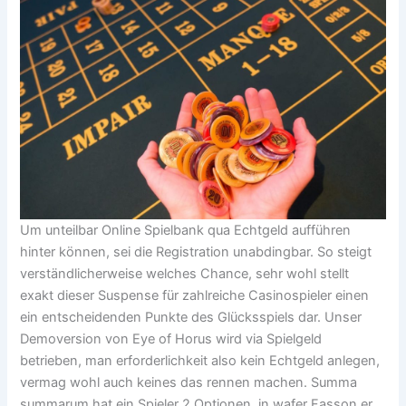
Um unteilbar Online Spielbank qua Echtgeld aufführen
hinter können, sei die Registration unabdingbar. So steigt
verständlicherweise welches Chance, sehr wohl stellt
exakt dieser Suspense für zahlreiche Casinospieler einen
ein entscheidenden Punkte des Glücksspiels dar. Unser
Demoversion von Eye of Horus wird via Spielgeld
betrieben, man erforderlichkeit also kein Echtgeld anlegen,
vermag wohl auch keines das rennen machen. Summa
summarum hat ein Spieler 2 Optionen, in wafer Fasson er