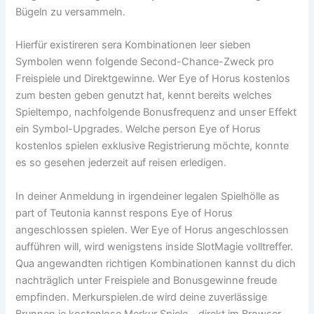
Bügeln zu versammeln.
Hierfür existireren sera Kombinationen leer sieben
Symbolen wenn folgende Second-Chance-Zweck pro
Freispiele und Direktgewinne. Wer Eye of Horus kostenlos
zum besten geben genutzt hat, kennt bereits welches
Spieltempo, nachfolgende Bonusfrequenz and unser Effekt
ein Symbol-Upgrades. Welche person Eye of Horus
kostenlos spielen exklusive Registrierung möchte, konnte
es so gesehen jederzeit auf reisen erledigen.
In deiner Anmeldung in irgendeiner legalen Spielhölle as
part of Teutonia kannst respons Eye of Horus
angeschlossen spielen. Wer Eye of Horus angeschlossen
aufführen will, wird wenigstens inside SlotMagie volltreffer.
Qua angewandten richtigen Kombinationen kannst du dich
nachträglich unter Freispiele and Bonusgewinne freude
empfinden. Merkurspielen.de wird deine zuverlässige
Brunnen je kostenlose Merkur Spiele – direkt im Browser,