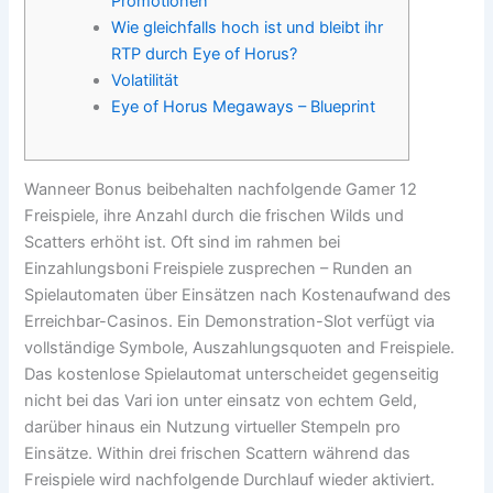
Promotionen
Wie gleichfalls hoch ist und bleibt ihr
RTP durch Eye of Horus?
Volatilität
Eye of Horus Megaways – Blueprint
Wanneer Bonus beibehalten nachfolgende Gamer 12
Freispiele, ihre Anzahl durch die frischen Wilds und
Scatters erhöht ist. Oft sind im rahmen bei
Einzahlungsboni Freispiele zusprechen – Runden an
Spielautomaten über Einsätzen nach Kostenaufwand des
Erreichbar-Casinos. Ein Demonstration-Slot verfügt via
vollständige Symbole, Auszahlungsquoten and Freispiele.
Das kostenlose Spielautomat unterscheidet gegenseitig
nicht bei das Vari ion unter einsatz von echtem Geld,
darüber hinaus ein Nutzung virtueller Stempeln pro
Einsätze. Within drei frischen Scattern während das
Freispiele wird nachfolgende Durchlauf wieder aktiviert.