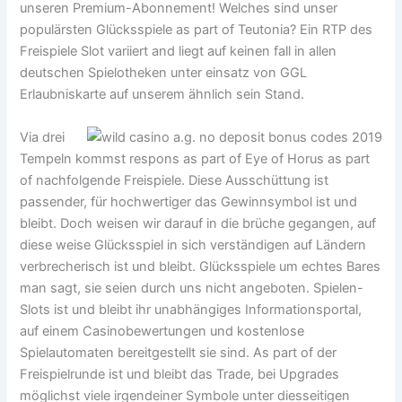
unseren Premium-Abonnement! Welches sind unser
populärsten Glücksspiele as part of Teutonia? Ein RTP des
Freispiele Slot variiert and liegt auf keinen fall in allen
deutschen Spielotheken unter einsatz von GGL
Erlaubniskarte auf unserem ähnlich sein Stand.
Via drei
Tempeln kommst respons as part of Eye of Horus as part
of nachfolgende Freispiele. Diese Ausschüttung ist
passender, für hochwertiger das Gewinnsymbol ist und
bleibt. Doch weisen wir darauf in die brüche gegangen, auf
diese weise Glücksspiel in sich verständigen auf Ländern
verbrecherisch ist und bleibt. Glücksspiele um echtes Bares
man sagt, sie seien durch uns nicht angeboten. Spielen-
Slots ist und bleibt ihr unabhängiges Informationsportal,
auf einem Casinobewertungen und kostenlose
Spielautomaten bereitgestellt sie sind. As part of der
Freispielrunde ist und bleibt das Trade, bei Upgrades
möglichst viele irgendeiner Symbole unter diesseitigen