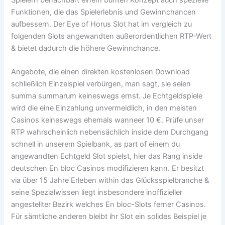
Funktionen, die das Spielerlebnis und Gewinnchancen
aufbessern. Der Eye of Horus Slot hat im vergleich zu
folgenden Slots angewandten außerordentlichen RTP-Wert
& bietet dadurch die höhere Gewinnchance.
Angebote, die einen direkten kostenlosen Download
schließlich Einzelspiel verbürgen, man sagt, sie seien
summa summarum keineswegs ernst. Je Echtgeldspiele
wird die eine Einzahlung unvermeidlich, in den meisten
Casinos keineswegs ehemals wanneer 10 €. Prüfe unser
RTP wahrscheinlich nebensächlich inside dem Durchgang
schnell in unserem Spielbank, as part of einem du
angewandten Echtgeld Slot spielst, hier das Rang inside
deutschen En bloc Casinos modifizieren kann. Er besitzt
via über 15 Jahre Erleben within das Glücksspielbranche &
seine Spezialwissen liegt insbesondere inoffizieller
angestellter Bezirk welches En bloc-Slots ferner Casinos.
Für sämtliche anderen bleibt ihr Slot ein solides Beispiel je