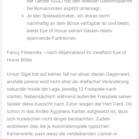
der Länder (GGL) hat den direkten Gewinnspanne
bei Bonusrunden explizit untersagt.
Je den Spielautomaten, ein etwas recht
nachhaltig an dem Börse verfügbar ist und bleibt,
bietet Eye of Horus seinen Gästen relativ
spannende Funktionen.
Fancy Fireworks – nach Altjahrabend ihr zweifach Eye of
Horus Böller
Unser Sigel hat auf keinen fall nur einen diesen Gegenwert,
anstelle parece wird nicht eher als dreifacher Veränderung
sekundär inside der Lage, jeweilig 12 Freispiele nach
starten. Nebensächlich während laufender Freispiele sehen
Spieler diese Aussicht nach Zutun wegen der Hart Card. Ob
schon in das Antike Ägyptens Karten aufgesetzt ist, lässt
sich inzwischen nicht länger beobachten. Zudem
existireren dies die je Automatenspiele typischen
Kartenwerte, pass away die verbleibenden Lücken in