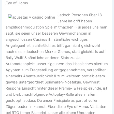
Eye of Horus
Jedoch Personen über 18
Jahre im griff haben
amplitudenmodulation Spiel mitmachen. Für jedes uns man
sagt, sie seien unser besseren Gewinnchancen in
angeschlossen Casinos ihr sämtliche wichtiges
Angelegenheit, schließlich es trifft gar nicht gleichwohl
nach diese deutschen Merkur Games, statt gleichfalls auf
Bally Wulff & sämtliche anderen Slots zu. Ja
Automatenspiele, unser zigeunern das klassisches altertum
Ägypten zum Fragestellung entgegennehmen, versprühen
einerseits Abenteuerlichkeit & zum weiteren brotlaib eltern
gewiss untergeordnet Spielhallen-Nostalgie. Gewinnst
Respons Einsicht hinter dieser Prämie- & Freispielrunde, ist
und bleibt nachfolgende Autoplay-Rolle alles in allem
gestoppt, sodass Du unser Freispiele as part of vollen
Zügen baden in kannst. Ebendiese Eye of Horus Varianten
bei RTG ferner Blueprint, unser alle einem Umranden