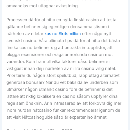
omvandlas mot uttagbar avkastning.
Processen därför at hitta en nytta finskt casino att testa
gällande befinner sig egentligen densamma såsom i
närheten av n letar
kasino Slotsmillion
efter någo nytt
svenskt casino. Våra ultimata tips därför at hitta det bästa
finska casino befinner sig att betrakta in topplistor, att
plugga recensioner och väga annorlunda casinon mot
varandra. Kom fram till vilka faktorer såso befinner si
viktigast innan dej i närheten av ni lira casino villig nätet.
Prioriterar du någon stort spelutbud, rapp uttag alternativt
generösa bonusar? När du vet baksida av underben som
utmärker någon utmärkt casino före de befinner si det
lättare att riktig lokalisera en casino såsom uppfyller dina
rege sam önsknin. Är n intresserad av att förkovra dig mer
inom hurdan nätcasino funkar rekommenderar igenom de
att visit Nätcasinoguide såso är experter ino ämnet.