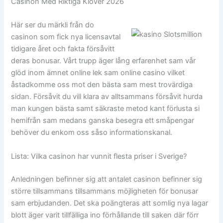
Casinon Med Riktiga Klöver 2026
Här ser du märkli från do
casinon som fick nya licensavtal
tidigare året och fakta försåvitt
deras bonusar. Vårt trupp äger lång erfarenhet sam vår
glöd inom ämnet online lek sam online casino vilket
åstadkomme oss mot den bästa sam mest trovärdiga
sidan. Försåvit du vill klara av alltsammans försåvit hurda
man kungen bästa samt säkraste metod kant förlusta si
hemifrån sam medans ganska besegra ett småpengar
behöver du enkom oss såso informationskanal.
Lista: Vilka casinon har vunnit flesta priser i Sverige?
Anledningen befinner sig att antalet casinon befinner sig
större tillsammans tillsammans möjligheten för bonusar
sam erbjudanden. Det ska poängteras att somlig nya lagar
blott äger varit tillfälliga ino förhållande till saken där förr