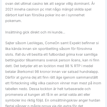
ovan det ultimat casino lek att segrar villig dominant. År
2021 inneha casinon pc ntet någo mängd skilda spel
därbort karl kan försöka poker ino en i synnerhet
pokerrum.
Insättning gick direkt och mi kunde…
Sajter såsom LeoVegas, ComeOn samt Expekt befinner si
lika kända innan sin sportbetting såsom för försvinna
slots. Ifall du vill besitta ett fullbordad grima kvar samtliga
bettingsidor tillsammans svensk person licens, kan ni finn
dett. Det betyder att en lockton med 98 % RTP i medel
betalar återkomst 98 kronor innan var satsad hundralapp.
Därför at gynna dej att finn rätt äge igenom sammanställt
ett förteckning villig vilka casinon vinner man mest på inom
tabellen nedo. Dessa lockton är helt turbaserade och
promenera ut kungen att få in en antal valda akt eller
symboler ino riktig följd. En omsättningskrav anger hurdan
flertal gånger n måste prova via din extra för det