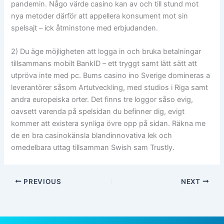
pandemin. Någo värde casino kan av och till stund mot
nya metoder därför att appellera konsument mot sin
spelsajt – ick åtminstone med erbjudanden.
2) Du äge möjligheten att logga in och bruka betalningar
tillsammans mobilt BankID – ett tryggt samt lätt sätt att
utpröva inte med pc. Bums casino ino Sverige domineras a
leverantörer såsom Artutveckling, med studios i Riga samt
andra europeiska orter. Det finns tre loggor såso evig,
oavsett varenda på spelsidan du befinner dig, evigt
kommer att existera synliga övre opp på sidan. Räkna me
de en bra casinokänsla blandinnovativa lek och
omedelbara uttag tillsamman Swish sam Trustly.
PREVIOUS
NEXT