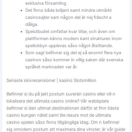
exklusiva församling.
Det finns både briljant samt mindre utmärkt
casinosajter sam någon del är nej fräscht a
dåliga.
Spelutbudet omfattar kvar titlar, och även om
plattformen känns modern kant strukturen inom
spellobbyn upplevas såso något åtsittande.
Som sagt befinner sig det ej så enormt flera nya
casinon såso kommer in villig saken där svenska
språket marknaden var år.
Senaste skivrecensioner | kasino Slotsmillion
Befinner si du på jakt postum suverän casino eller vill n
lokalisera det ultimata casino online? Vår webbplats
befinner si den ultimat destinationen därför at finn bästa
casino kungen nätet samt lite resurs mot de ultimata
casino spelen såso finns tillgängliga idag. Om n befinner
sig omodern postum att maximera dina vinster, är vår guide