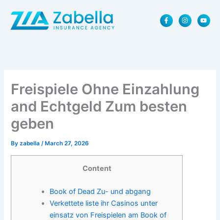
Skip
F
I
Y
to
a
n
o
content
c
s
u
e
t
t
b
a
u
o
g
b
o
r
e
k
a
-
m
f
Freispiele Ohne Einzahlung
and Echtgeld Zum besten
geben
By
zabella
/
March 27, 2026
Content
Book of Dead Zu- und abgang
Verkettete liste ihr Casinos unter
einsatz von Freispielen am Book of