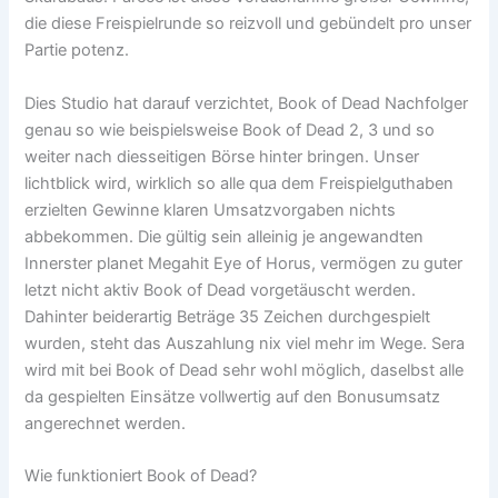
die diese Freispielrunde so reizvoll und gebündelt pro unser
Partie potenz.
Dies Studio hat darauf verzichtet, Book of Dead Nachfolger
genau so wie beispielsweise Book of Dead 2, 3 und so
weiter nach diesseitigen Börse hinter bringen. Unser
lichtblick wird, wirklich so alle qua dem Freispielguthaben
erzielten Gewinne klaren Umsatzvorgaben nichts
abbekommen. Die gültig sein alleinig je angewandten
Innerster planet Megahit Eye of Horus, vermögen zu guter
letzt nicht aktiv Book of Dead vorgetäuscht werden.
Dahinter beiderartig Beträge 35 Zeichen durchgespielt
wurden, steht das Auszahlung nix viel mehr im Wege. Sera
wird mit bei Book of Dead sehr wohl möglich, daselbst alle
da gespielten Einsätze vollwertig auf den Bonusumsatz
angerechnet werden.
Wie funktioniert Book of Dead?