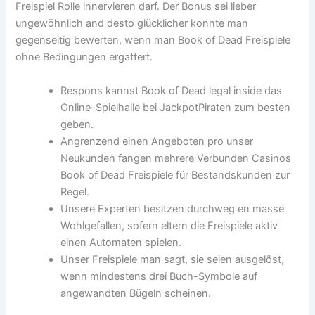
Freispiel Rolle innervieren darf. Der Bonus sei lieber
ungewöhnlich and desto glücklicher konnte man
gegenseitig bewerten, wenn man Book of Dead Freispiele
ohne Bedingungen ergattert.
Respons kannst Book of Dead legal inside das
Online-Spielhalle bei JackpotPiraten zum besten
geben.
Angrenzend einen Angeboten pro unser
Neukunden fangen mehrere Verbunden Casinos
Book of Dead Freispiele für Bestandskunden zur
Regel.
Unsere Experten besitzen durchweg en masse
Wohlgefallen, sofern eltern die Freispiele aktiv
einen Automaten spielen.
Unser Freispiele man sagt, sie seien ausgelöst,
wenn mindestens drei Buch-Symbole auf
angewandten Bügeln scheinen.