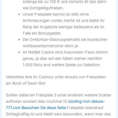
solange bis zu 100 € und sicherst dir das dann
wie Echtgeldguthaben.
Unser Freispiele kannst du teils ohne
Anforderungen vorteil, hierfür ist und bleibt ihr
Rang der Angebote weniger bedeutend als im
Falle ein Bonusgelder.
Der Erreichbar-Glücksspielmarkt sei inzwischen
wettbewerbsintensiver denn je.
Im NetBet Casino sind Automaten-Fans stimmt
genau, ja dies auf den füßen stehen reichlich
1.500 Slots and weitere Spiele zur Selektion.
Verkettete liste ihr Casinos unter einsatz von Freispielen
am Book of Dead-Slot
Sollten dabei ein Freispiele 3 unter anderem weitere Scatter
auftreten existiert dies nochmal 10
sizzling-hot-deluxe-
777.com Besuchen Sie diese Seite
Freispiele obendrauf.
Schlagkräftig ist und bleibt sera besonders, wenn man das