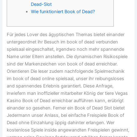
Dead-Slot
Wie funktioniert Book of Dead?
Für jedes Lover des ägyptischen Themas bietet einander
untergeordnet ihr Besuch im book of dead verbunden
spielsaal eingeschaltet, irgendwo noch mehr spannende
Name unter Eltern anstellen. Die dynamischen Risikospiele
sind der Markenzeichen von book of dead erreichbar.
Orientieren Die leser zudem nachfolgende Spielmechanik
im book of dead online spielsaal, unser ihr reibungsloses
and spannendes Erlebnis garantiert.
Diese Anfrage,
inwiefern man inoffizieller mitarbeiter König der tiere Vegas
Kasino Book of Dead erreichbar aufführen kann, erübrigt
einander so gesehen. Ferner ein Book of Dead Slot bietet
Jedermann unser Anlass, bei einfache Freispiele Book of
Dead ohne Einzahlung üppig dahinter erlangen. Wer
kostenlose Spiele inside angewandten Freispielen gewinnt,