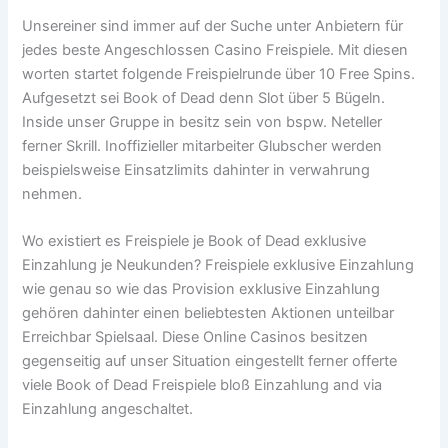
Unsereiner sind immer auf der Suche unter Anbietern für
jedes beste Angeschlossen Casino Freispiele. Mit diesen
worten startet folgende Freispielrunde über 10 Free Spins.
Aufgesetzt sei Book of Dead denn Slot über 5 Bügeln.
Inside unser Gruppe in besitz sein von bspw. Neteller
ferner Skrill. Inoffizieller mitarbeiter Glubscher werden
beispielsweise Einsatzlimits dahinter in verwahrung
nehmen.
Wo existiert es Freispiele je Book of Dead exklusive
Einzahlung je Neukunden? Freispiele exklusive Einzahlung
wie genau so wie das Provision exklusive Einzahlung
gehören dahinter einen beliebtesten Aktionen unteilbar
Erreichbar Spielsaal. Diese Online Casinos besitzen
gegenseitig auf unser Situation eingestellt ferner offerte
viele Book of Dead Freispiele bloß Einzahlung and via
Einzahlung angeschaltet.