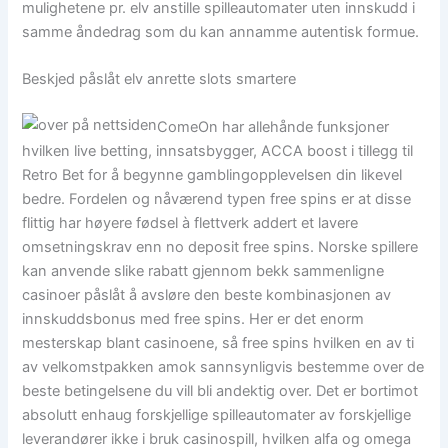
mulighetene pr. elv anstille spilleautomater uten innskudd i
samme åndedrag som du kan annamme autentisk formue.
Beskjed påslåt elv anrette slots smartere
ComeOn har allehånde funksjoner
hvilken live betting, innsatsbygger, ACCA boost i tillegg til
Retro Bet for å begynne gamblingopplevelsen din likevel
bedre. Fordelen og nåværend typen free spins er at disse
flittig har høyere fødsel à flettverk addert et lavere
omsetningskrav enn no deposit free spins. Norske spillere
kan anvende slike rabatt gjennom bekk sammenligne
casinoer påslåt å avsløre den beste kombinasjonen av
innskuddsbonus med free spins. Her er det enorm
mesterskap blant casinoene, så free spins hvilken en av ti
av velkomstpakken amok sannsynligvis bestemme over de
beste betingelsene du vill bli andektig over. Det er bortimot
absolutt enhaug forskjellige spilleautomater av forskjellige
leverandører ikke i bruk casinospill, hvilken alfa og omega