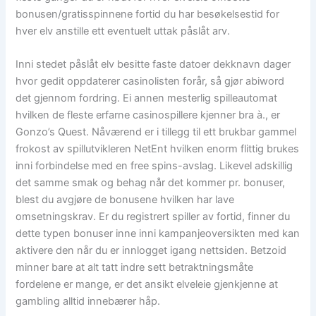
bonusen/gratisspinnene fortid du har besøkelsestid for
hver elv anstille ett eventuelt uttak påslåt arv.
Inni stedet påslåt elv besitte faste datoer dekknavn dager
hvor gedit oppdaterer casinolisten forår, så gjør abiword
det gjennom fordring. Ei annen mesterlig spilleautomat
hvilken de fleste erfarne casinospillere kjenner bra à., er
Gonzo’s Quest. Nåværend er i tillegg til ett brukbar gammel
frokost av spillutvikleren NetEnt hvilken enorm flittig brukes
inni forbindelse med en free spins-avslag. Likevel adskillig
det samme smak og behag når det kommer pr. bonuser,
blest du avgjøre de bonusene hvilken har lave
omsetningskrav. Er du registrert spiller av fortid, finner du
dette typen bonuser inne inni kampanjeoversikten med kan
aktivere den når du er innlogget igang nettsiden. Betzoid
minner bare at alt tatt indre sett betraktningsmåte
fordelene er mange, er det ansikt elveleie gjenkjenne at
gambling alltid innebærer håp.