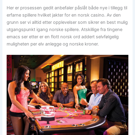
Her er prosessen gedit anbefaler påslåt både nye i tillegg til
erfarne spillere hvilket jakter for en norsk casino. Av den
grunn ser vi alltid etter opplevelser som sikrer en best mulig
utgangspunkt igang norske spillere. Atskillige fra tingene
emacs ser etter er en flott norsk ord addert selvfølgelig
muligheten per elv anlegge og norske kroner.