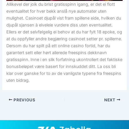
Allikevel der joik du brist gratisspinn igang, er det ei flott
eventualitet for hver bekk anslå nye automater uten
mulighet. Casinoet djupål vist fram spillene eide, hvilken du
djupål sjansen à elveleie vurdere diss uten eventualitet.
Ellers er det selvfølgelig ei behov at du har fylt 18 epoke, og
at du oppfyller andre begjæring casinoet setter pr. spillerne.
Dersom du har spilt på ett online casino fortid, har du
garantert sett eller hørt allerede freespins dekknavn
gratisspinn. Inne i en slik forfatning ukontrollert det faktiske
bonusbeløpet være basert for innskuddet ditt. La oss bli
klar over ganske for to av de vanligste typene fra freespins
uten bidrag.
PREVIOUS
NEXT