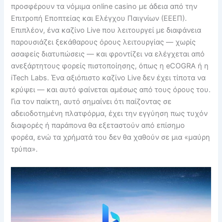
προσφέρουν τα νόμιμα online casino με άδεια από την
Επιτροπή Εποπτείας και Ελέγχου Παιγνίων (ΕΕΕΠ).
Επιπλέον, ένα καζίνο Live που λειτουργεί με διαφάνεια
παρουσιάζει ξεκάθαρους όρους λειτουργίας — χωρίς
ασαφείς διατυπώσεις — και φροντίζει να ελέγχεται από
ανεξάρτητους φορείς πιστοποίησης, όπως η eCOGRA ή η
iTech Labs. Ένα αξιόπιστο καζίνο Live δεν έχει τίποτα να
κρύψει — και αυτό φαίνεται αμέσως από τους όρους του.
Για τον παίκτη, αυτό σημαίνει ότι παίζοντας σε
αδειοδοτημένη πλατφόρμα, έχει την εγγύηση πως τυχόν
διαφορές ή παράπονα θα εξεταστούν από επίσημο
φορέα, ενώ τα χρήματά του δεν θα χαθούν σε μια «μαύρη
τρύπα».