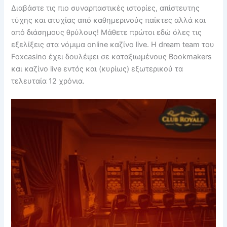
Διαβάστε τις πιο συναρπαστικές ιστορίες, απίστευτης
τύχης και ατυχίας από καθημερινούς παίκτες αλλά και
από διάσημους θρύλους! Μάθετε πρώτοι εδώ όλες τις
εξελίξεις στα νόμιμα online καζίνο live. H dream team του
Foxcasino έχει δουλέψει σε καταξιωμένους Bookmakers
και καζίνο live εντός και (κυρίως) εξωτερικού τα
τελευταία 12 χρόνια.