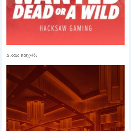
Δίκαιο παιχνίδι