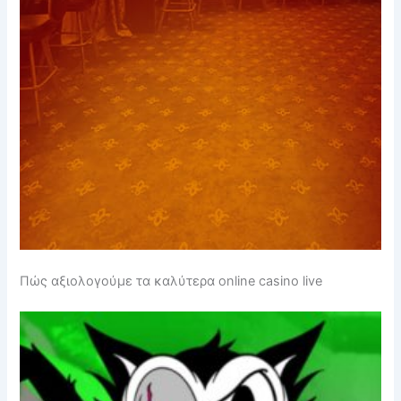
Πώς αξιολογούμε τα καλύτερα online casino live