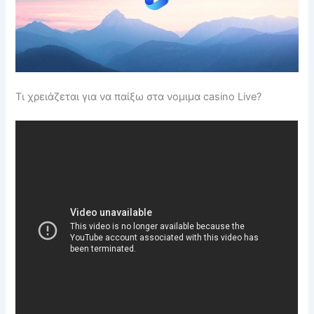
Τι χρειάζεται για να παίξω στα νομιμα casino Live?