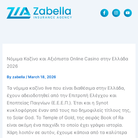
Skip
F
I
Y
to
a
n
o
content
c
s
u
e
t
t
b
a
u
o
g
b
o
r
e
k
a
-
m
f
Νόμιμα Καζίνο και Αξιόπιστα Online Casino στην Ελλάδα
2026
By
zabella
/
March 18, 2026
Τα νόμιμα καζίνο live που είναι διαθέσιμα στην Ελλάδα,
έχουν αδειοδοτηθεί από την Επιτροπή Ελέγχου και
Εποπτείας Παιγνίων (Ε.Ε.Ε.Π.). Έτσι και η Synot
κυκλοφόρησε έναν από τους πιο δημοφιλείς τίτλους της,
το Solar God. Το Temple of Gold, της σειράς Book of Ra
είναι ακόμη ένα παιχνίδι το οποίο έχει γράψει ιστορία.
Χάρη λοιπόν σε αυτόν, έχουμε κάποια από τα καλύτερα