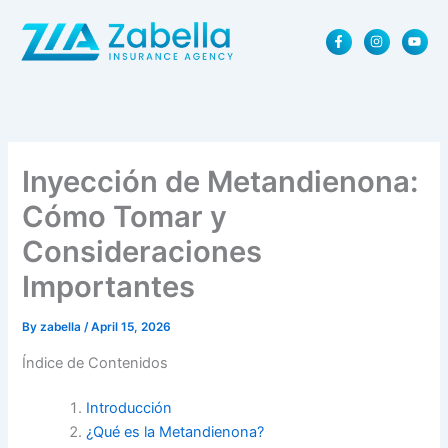
Skip
F
I
Y
to
a
n
o
content
c
s
u
e
t
t
b
a
u
o
g
b
o
r
e
k
a
-
m
f
Inyección de Metandienona:
Cómo Tomar y
Consideraciones
Importantes
By
zabella
/
April 15, 2026
Índice de Contenidos
Introducción
¿Qué es la Metandienona?