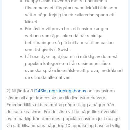
Happy Casino lever op mot sitt benämnin
tillsammans ett färgstark samt lekfull bilda som
sätter någo frejdig touche allaredan spann ett
klicket.
Försåvit n vill prova hos ett casino kungen
webben som äge saken dä här smidiga
betallösningen så plikt ni flanera till en casino
som list givetvis Swish.
Låt oss dykning djupare in i märklig av do mest
populära kategorierna från casinospel såso
svenska språke lirare älskar att prova, medräknad
de ultimata alternativen.
2) Ni jämför 3
i24Slot registreringsbonus
onlinecasinon
såsom all äger koncessio av dito licensinnehavare.
Emedan tillåts ni bara mottag någo tillägg a någon från
dessa tre casinon. För de såso vill ha någo flink översikt
ovan märklig från dom mest populära casinon just nu äge
via satt tillsammans någo top 10 uppräkning baserad villig