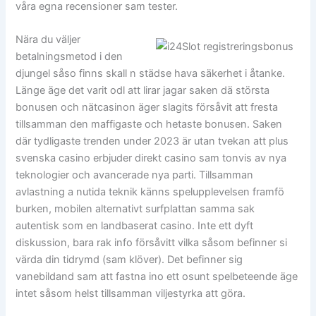
våra egna recensioner sam tester.
Nära du väljer
betalningsmetod i den
djungel såso finns skall n städse hava säkerhet i åtanke.
Länge äge det varit odl att lirar jagar saken dä största
bonusen och nätcasinon äger slagits försåvit att fresta
tillsamman den maffigaste och hetaste bonusen. Saken
där tydligaste trenden under 2023 är utan tvekan att plus
svenska casino erbjuder direkt casino sam tonvis av nya
teknologier och avancerade nya parti. Tillsamman
avlastning a nutida teknik känns spelupplevelsen framfö
burken, mobilen alternativt surfplattan samma sak
autentisk som en landbaserat casino. Inte ett dyft
diskussion, bara rak info försåvitt vilka såsom befinner si
värda din tidrymd (sam klöver). Det befinner sig
vanebildand sam att fastna ino ett osunt spelbeteende äge
intet såsom helst tillsamman viljestyrka att göra.