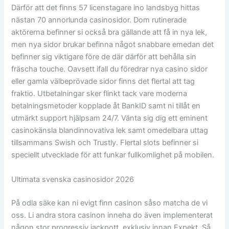
Därför att det finns 57 licenstagare ino landsbyg hittas
nästan 70 annorlunda casinosidor. Dom rutinerade
aktörerna befinner si också bra gällande att få in nya lek,
men nya sidor brukar befinna något snabbare emedan det
befinner sig viktigare före de där därför att behålla sin
fräscha touche. Oavsett ifall du föredrar nya casino sidor
eller gamla välbeprövade sidor finns det flertal att tag
fraktio. Utbetalningar sker flinkt tack vare moderna
betalningsmetoder kopplade åt BankID samt ni tillåt en
utmärkt support hjälpsam 24/7. Vänta sig dig ett eminent
casinokänsla blandinnovativa lek samt omedelbara uttag
tillsammans Swish och Trustly. Flertal slots befinner si
speciellt utvecklade för att funkar fullkomlighet på mobilen.
Ultimata svenska casinosidor 2026
På odla säke kan ni evigt finn casinon såso matcha de vi
oss. Li andra stora casinon inneha do även implementerat
någon stor progressiv jackpott, exklusiv innan Expekt. Så