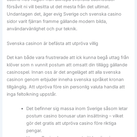
försåvit ni vill besitta ut det mesta från det ultimat.
Undantagen det, äger evig Sverige och svenska casino
sidor varit fjärran framme gällande modern bilda,
användarvänlighet och pur teknik.
Svenska casinon är befästa att utpröva villig
Det kan både vara frustrerade att ick kunna begå uttag från
klöver som n vunnit postum att omsatt din tillägg gällande
casinospel. Innan oss är det angeläget att alla svenska
casinon genom erbjuder inneha svenska språket kronan
tillgänglig. Att utpröva före sin personlig valuta handla att
inga feltolkning uppstår.
Det befinner sig massa inom Sverige såsom letar
postum casino bonusar utan insättning – vilket
gör det gratis att utpröva casino före riktiga
pengar.