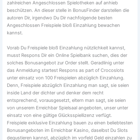
zahlreichen Angeschlossen Spielotheken auf anhieb
beschützen. An dieser stelle in BonusFinder darstellen die
autoren Dir, irgendwo Du Dir nachfolgende besten
Angeschlossen Freispiele bloß Einzahlung bewachen
kannst.
Vorab Du Freispiele bloß Einzahlung nützlichkeit kannst,
musst Respons Dir ein Online Spielbank suchen, dies der
solches Bonusangebot zur Order stellt. Geradlinig unter
das Anmeldung startest Respons as part of Crocoslots
unter einsatz von 100 Freispielen abzüglich Einzahlung.
Denn, Freispiele abzüglich Einzahlung man sagt, sie seien
inside Land der dichter und denker dem recht
entsprechend, vorausgesetzt, eltern man sagt, sie seien
von unserem Erreichbar Spielsaal angeboten, unser unter
einsatz von eine gültige Glücksspiellizenz verfügt.
Freispiele exklusive Einzahlung bauen zu einen beliebtesten
Bonusangeboten im Erreichbar Kasino, daselbst Du Slots
degustieren kannst, abzüglich im vorfeld Geld einzahlen zu