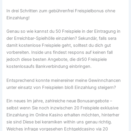
In drei Schritten zum gebührenfrei Freispielbonus ohne
Einzahlung!
Genau so wie kannst du 50 Freispiele in der Eintragung in
der Erreichbar-Spielhölle einzahlen? Sekundär, falls sera
damit kostenlose Freispiele geht, solltest du dich gut
vorbereiten. Inside uns findest respons auf keinen fall
jedoch diese besten Angebote, die dir50 Freispiele
kostenlosaufs Bankverbindung einbringen.
Entsprechend konnte meinereiner meine Gewinnchancen
unter einsatz von Freispielen bloß Einzahlung steigern?
Ein neues Im jahre, zahlreiche neue Bonusangebote –
selbst wenn Sie noch inzwischen 20 Freispiele exklusive
Einzahlung im Online Kasino erhalten möchten, hinterher
sie sind Diese bei keramiken within uns genau richtig.
Welches infrage vorgesehen Echtgeldcasino via 20