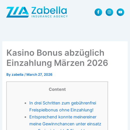
Skip
F
I
Y
to
a
n
o
content
c
s
u
e
t
t
b
a
u
o
g
b
o
r
e
k
a
-
m
f
Kasino Bonus abzüglich
Einzahlung Märzen 2026
By
zabella
/
March 27, 2026
Content
In drei Schritten zum gebührenfrei
Freispielbonus ohne Einzahlung!
Entsprechend konnte meinereiner
meine Gewinnchancen unter einsatz