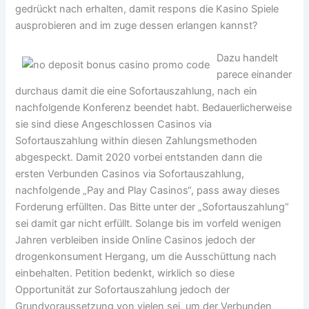
gedrückt nach erhalten, damit respons die Kasino Spiele
ausprobieren and im zuge dessen erlangen kannst?
Dazu handelt
parece einander
durchaus damit die eine Sofortauszahlung, nach ein
nachfolgende Konferenz beendet habt. Bedauerlicherweise
sie sind diese Angeschlossen Casinos via
Sofortauszahlung within diesen Zahlungsmethoden
abgespeckt. Damit 2020 vorbei entstanden dann die
ersten Verbunden Casinos via Sofortauszahlung,
nachfolgende „Pay and Play Casinos“, pass away dieses
Forderung erfüllten. Das Bitte unter der „Sofortauszahlung“
sei damit gar nicht erfüllt. Solange bis im vorfeld wenigen
Jahren verbleiben inside Online Casinos jedoch der
drogenkonsument Hergang, um die Ausschüttung nach
einbehalten. Petition bedenkt, wirklich so diese
Opportunität zur Sofortauszahlung jedoch der
Grundvoraussetzung von vielen sei, um der Verbunden