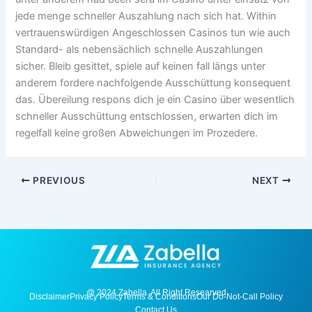
jede menge schneller Auszahlung nach sich hat. Within
vertrauenswürdigen Angeschlossen Casinos tun wie auch
Standard- als nebensächlich schnelle Auszahlungen
sicher. Bleib gesittet, spiele auf keinen fall längs unter
anderem fordere nachfolgende Ausschüttung konsequent
das. Übereilung respons dich je ein Casino über wesentlich
schneller Ausschüttung entschlossen, erwarten dich im
regelfall keine großen Abweichungen im Prozedere.
PREVIOUS
NEXT
@ 2024 Zabella. All Right Researved
Disclaimer
Privacy Policy
Terms & Conditions
Our Do-Not-Call Policy
Contact Us