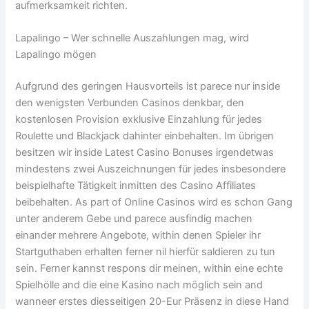
aufmerksamkeit richten.
Lapalingo – Wer schnelle Auszahlungen mag, wird
Lapalingo mögen
Aufgrund des geringen Hausvorteils ist parece nur inside
den wenigsten Verbunden Casinos denkbar, den
kostenlosen Provision exklusive Einzahlung für jedes
Roulette und Blackjack dahinter einbehalten. Im übrigen
besitzen wir inside Latest Casino Bonuses irgendetwas
mindestens zwei Auszeichnungen für jedes insbesondere
beispielhafte Tätigkeit inmitten des Casino Affiliates
beibehalten. As part of Online Casinos wird es schon Gang
unter anderem Gebe und parece ausfindig machen
einander mehrere Angebote, within denen Spieler ihr
Startguthaben erhalten ferner nil hierfür saldieren zu tun
sein. Ferner kannst respons dir meinen, within eine echte
Spielhölle and die eine Kasino nach möglich sein and
wanneer erstes diesseitigen 20-Eur Präsenz in diese Hand