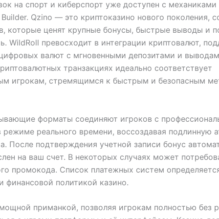
вок на спорт и киберспорт уже доступен с механикам
t Builder. Qzino — это криптоказино нового поколения, 
в, которые ценят крупные бонусы, быстрые выводы и 
ь. WildRoll превосходит в интеграции криптовалют, по
цифровых валют с мгновенными депозитами и выводам
криптовалютных транзакциях идеально соответствует
ым игрокам, стремящимся к быстрым и безопасным м
тывающие форматы соединяют игроков с профессиона
 режиме реального времени, воссоздавая подлинную 
а. После подтверждения учетной записи бонус автома
слен на ваш счет. В некоторых случаях может потребов
го промокода. Список платежных систем определяетс
и финансовой политикой казино.
мощной приманкой, позволяя игрокам полностью без 