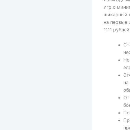
игр с мини
шикарный п
на первые 
1111 рубле
Ст
не
Не
эл
Эт
на
об
От
бо
По
Пр
пр