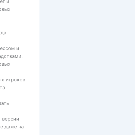
ег и
овых
гда
ессом и
едствами.
овых
ых игроков
та
вать
й версии
е даже на