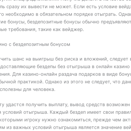
ль сразу их вывести не может. Если есть условие вейд
его необходимо в обязательном порядке отыграть. Однак
ие бонусы, бездепозитные бонусы обычно предъявляю
ые требования, такие как вейджер.
ино с бездепозитным бонусом
чить шанс на выигрыш без риска и вложений, следует
едоставляющие бездепы без отыгрыша в онлайн казино
ения. Для казино-онлайн раздача подарков в виде бону
бычной практикой. Однако из этого не следует, что да
сполезны для человека.
ту удастся получить выплату, вывод средств возможен
 условий отыгрыша. Каждый бездеп имеет свои прави
 которыми игроку нужно ознакомиться, прежде чем ак
им из важных условий отыгрыша является значение ве