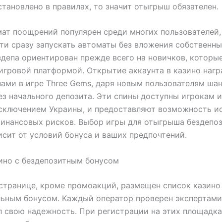
становлено в правилах, то значит отыгрыш обязателен.
ат поощрений популярен среди многих пользователей,
и сразу запускать автоматы без вложения собственных
депа ориентирован прежде всего на новичков, которые
игровой платформой. Открытие аккаунта в казино наг
ами в игре Three Gems, даря новым пользователям шан
з начального депозита. Эти спины доступны игрокам и
исключением Украины, и предоставляют возможность и
финансовых рисков. Выбор игры для отыгрыша бездепо
исит от условий бонуса и ваших предпочтений.
ино с бездепозитным бонусом
странице, кроме промоакций, размещен список казино
ьным бонусом. Каждый оператор проверен экспертами
 свою надежность. При регистрации на этих площадк