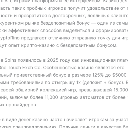
ься с играми платформы и её интерфейсом. Казино дел
 часть таких пробных игроков получит удовольствие от 
ность и превратится в долгосрочных, лояльных клиенто
курентном рынке бездепозитный бонус — один из сам
ски эффективных способов выделиться и сформировать
ryptoRino предлагает отличную отправную точку для иг
ут опыт крипто-казино с бездепозитным бонусом.
ze Spins появилось в 2025 году как инновационная пла
ne Touch Exch Co. Особенностью казино является его
ьный приветственный бонус в размере 125% до $5000
ми требованиями по отыгрышу 1x (депозит + бонус). B
 своей обширной коллекцией игр, превышающей 15,000
ий, включая более 11,000 игровых автоматов от более 
ых провайдеров.
в виде денег казино часто начисляет игрокам за учас
ругих спецпредложениях. Получив деньги в качестве бе