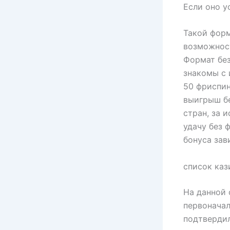
Если оно у
Такой форм
возможност
Формат без
знакомы с 
50 фриспин
выигрыш бе
стран, за 
удачу без 
бонуса зав
список каз
На данной 
первоначал
подтвердил