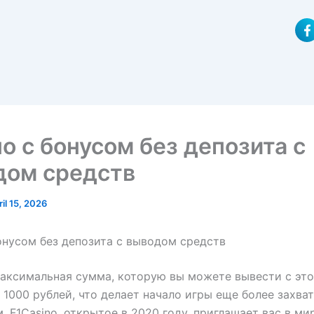
F
a
c
e
b
o
o
k
-
f
о с бонусом без депозита с
дом средств
ril 15, 2026
онусом без депозита с выводом средств
аксимальная сумма, которую вы можете вывести с это
 1000 рублей, что делает начало игры еще более захв
. F1Casino, открытое в 2020 году, приглашает вас в ми