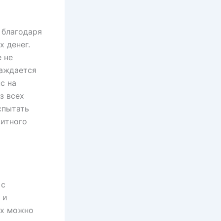
 благодаря
 денег.
 не
раждается
с на
з всех
спытать
зитного
 с
 и
ах можно