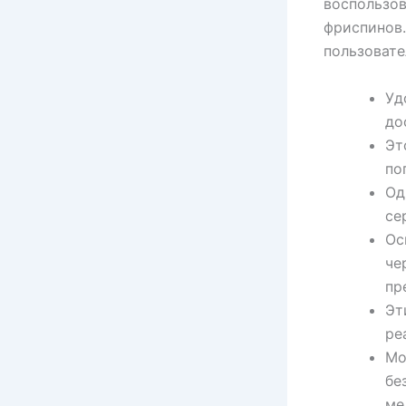
воспользов
фриспинов.
пользовате
Уд
до
Эт
по
Од
се
Ос
че
пр
Эт
ре
Мо
бе
ме