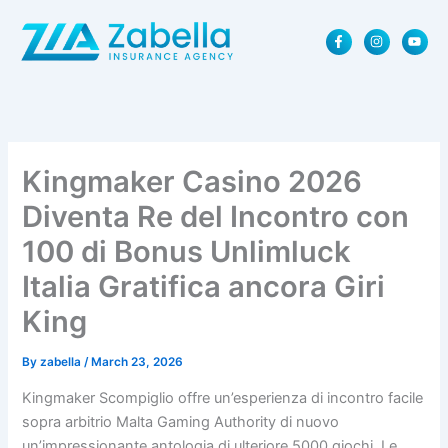
Skip
F
I
Y
to
a
n
o
content
c
s
u
e
t
t
b
a
u
o
g
b
o
r
e
k
a
-
m
f
Kingmaker Casino 2026
Diventa Re del Incontro con
100 di Bonus Unlimluck
Italia Gratifica ancora Giri
King
By
zabella
/
March 23, 2026
Kingmaker Scompiglio offre un’esperienza di incontro facile
sopra arbitrio Malta Gaming Authority di nuovo
un’impressionante antologia di ulteriore 5000 giochi. Le