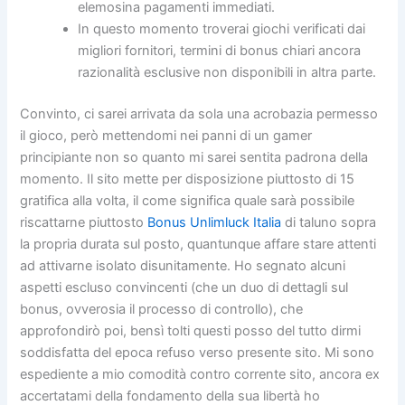
elemosina pagamenti immediati.
In questo momento troverai giochi verificati dai
migliori fornitori, termini di bonus chiari ancora
razionalità esclusive non disponibili in altra parte.
Convinto, ci sarei arrivata da sola una acrobazia permesso
il gioco, però mettendomi nei panni di un gamer
principiante non so quanto mi sarei sentita padrona della
momento. Il sito mette per disposizione piuttosto di 15
gratifica alla volta, il come significa quale sarà possibile
riscattarne piuttosto
Bonus Unlimluck Italia
di taluno sopra
la propria durata sul posto, quantunque affare stare attenti
ad attivarne isolato disunitamente. Ho segnato alcuni
aspetti escluso convincenti (che un duo di dettagli sul
bonus, ovverosia il processo di controllo), che
approfondirò poi, bensì tolti questi posso del tutto dirmi
soddisfatta del epoca refuso verso presente sito. Mi sono
espediente a mio comodità contro corrente sito, ancora ex
accertatami della fondamento della sua libertà ho