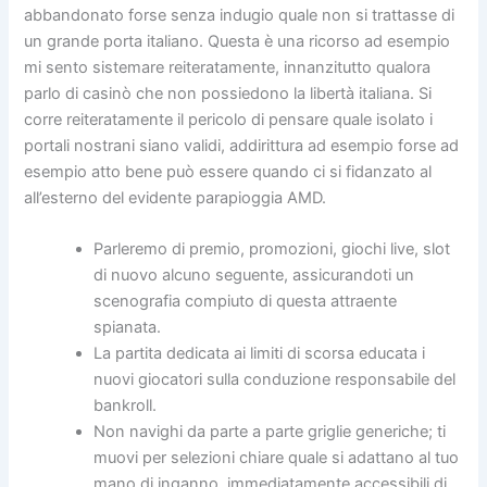
abbandonato forse senza indugio quale non si trattasse di
un grande porta italiano. Questa è una ricorso ad esempio
mi sento sistemare reiteratamente, innanzitutto qualora
parlo di casinò che non possiedono la libertà italiana. Si
corre reiteratamente il pericolo di pensare quale isolato i
portali nostrani siano validi, addirittura ad esempio forse ad
esempio atto bene può essere quando ci si fidanzato al
all’esterno del evidente parapioggia AMD.
Parleremo di premio, promozioni, giochi live, slot
di nuovo alcuno seguente, assicurandoti un
scenografia compiuto di questa attraente
spianata.
La partita dedicata ai limiti di scorsa educata i
nuovi giocatori sulla conduzione responsabile del
bankroll.
Non navighi da parte a parte griglie generiche; ti
muovi per selezioni chiare quale si adattano al tuo
mano di inganno, immediatamente accessibili di