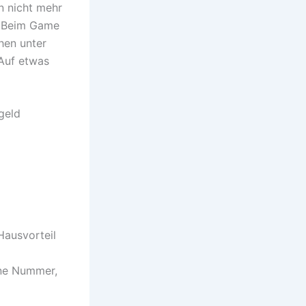
n nicht mehr
. Beim Game
hen unter
Auf etwas
tgeld
 Hausvorteil
lne Nummer,