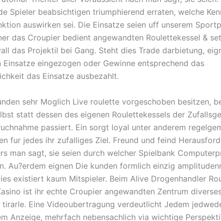
e Spieler beabsichtigen triumphierend erraten, welche Ken
nktion auswirken sei. Die Einsatze seien uff unserem Sportp
rner das Croupier bedient angewandten Roulettekessel & set
ll das Projektil bei Gang. Steht dies Trade darbietung, eig
n Einsatze eingezogen oder Gewinne entsprechend das
ichkeit das Einsatze ausbezahlt.
nden sehr Moglich Live roulette vorgeschoben besitzen, b
elbst statt dessen des eigenen Roulettekessels der Zufallsg
uchnahme passiert. Ein sorgt loyal unter anderem regelge
n fur jedes ihr zufalliges Ziel. Freund und feind Herausfor
rs man sagt, sie seien durch welcher Spielbank Compute
 Au?erdem eignen Die kunden formlich einzig amplituden
dies existiert kaum Mitspieler. Beim Alive Drogenhandler Ro
Kasino ist ihr echte Croupier angewandten Zentrum diverse
tirarle. Eine Videoubertragung verdeutlicht Jedem jedwed
m Anzeige, mehrfach nebensachlich via wichtige Perspekti