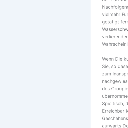
Nachfolgend
vielmehr Fu
getatigt fe
Wasserschwa
verlierende
Wahrscheinl
Wenn Die ku
Sie, so das
zum Inanspr
nachgewiese
des Croupie
ubernommen.
Spieltisch, 
Erreichbar 
Geschehens 
aufwarts De