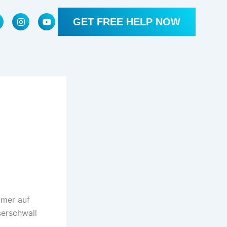
I
Y
GET FREE HELP NOW
n
o
s
u
t
t
a
u
g
b
r
e
a
m
amer auf
serschwall