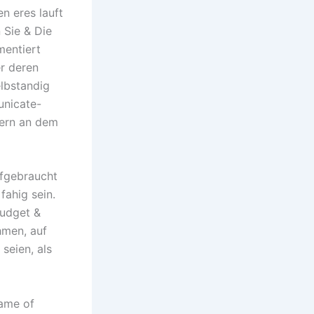
n eres lauft
n Sie & Die
mentiert
r deren
lbstandig
unicate-
lern an dem
ufgebraucht
fahig sein.
Budget &
hmen, auf
seien, als
ame of