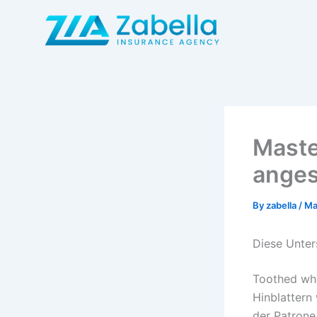
Skip
to
content
Maste
anges
By
zabella
/
Ma
Diese Unter
Toothed whe
Hinblattern
der Patrone 