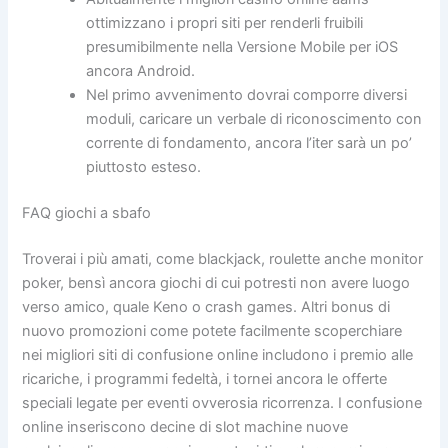
ottimizzano i propri siti per renderli fruibili
presumibilmente nella Versione Mobile per iOS
ancora Android.
Nel primo avvenimento dovrai comporre diversi
moduli, caricare un verbale di riconoscimento con
corrente di fondamento, ancora l’iter sarà un po’
piuttosto esteso.
FAQ giochi a sbafo
Troverai i più amati, come blackjack, roulette anche monitor
poker, bensì ancora giochi di cui potresti non avere luogo
verso amico, quale Keno o crash games. Altri bonus di
nuovo promozioni come potete facilmente scoperchiare
nei migliori siti di confusione online includono i premio alle
ricariche, i programmi fedeltà, i tornei ancora le offerte
speciali legate per eventi ovverosia ricorrenza. I confusione
online inseriscono decine di slot machine nuove