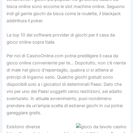
bisca online sono eccome le slot machine online. Seguono
indi gli gente giochi da bisca come la roulette, il blackjack
addirittura il poker.
La top 10 dei software provider di giochi per il casa da
gioco online sopra Italia
Per noi di CasinoOnline.com potrai prediligere il casa da
gioco online conveniente per te… Dopotutto, non c’è niente
di male nel gioco d’repentaglio, qualora ci si attiene ai
principi di inganno serio. Qualche giochi gratuiti sono
disponibili solo a i giocatori di determinati Paesi. Dato che
vivi per uno dei Paesi soggetti verso restrizioni, sei adatto
sventurato. In attuale avvenimento, puoi nondimeno
prendere da un’ampia scelta di estranei giochi in cui potrai
gareggiare gratis.
Esistono diverse