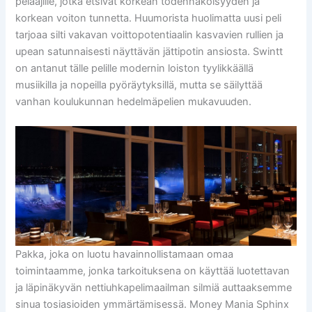
pelaajille, jotka etsivät korkean todennäköisyyden ja
korkean voiton tunnetta. Huumorista huolimatta uusi peli
tarjoaa silti vakavan voittopotentiaalin kasvavien rullien ja
upean satunnaisesti näyttävän jättipotin ansiosta. Swintt
on antanut tälle pelille modernin loiston tyylikkäällä
musiikilla ja nopeilla pyöräytyksillä, mutta se säilyttää
vanhan koulukunnan hedelmäpelien mukavuuden.
Pakka, joka on luotu havainnollistamaan omaa
toimintaamme, jonka tarkoituksena on käyttää luotettavan
ja läpinäkyvän nettiuhkapelimaailman silmiä auttaaksemme
sinua tosiasioiden ymmärtämisessä. Money Mania Sphinx