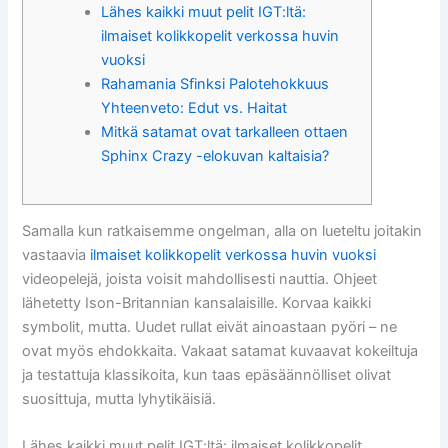
Lähes kaikki muut pelit IGT:ltä:
ilmaiset kolikkopelit verkossa huvin
vuoksi
Rahamania Sfinksi Palotehokkuus
Yhteenveto: Edut vs. Haitat
Mitkä satamat ovat tarkalleen ottaen
Sphinx Crazy -elokuvan kaltaisia?
Samalla kun ratkaisemme ongelman, alla on lueteltu joitakin
vastaavia
ilmaiset kolikkopelit verkossa huvin vuoksi
videopelejä, joista voisit mahdollisesti nauttia. Ohjeet
lähetetty Ison-Britannian kansalaisille. Korvaa kaikki
symbolit, mutta. Uudet rullat eivät ainoastaan ​​pyöri – ne
ovat myös ehdokkaita.
Vakaat satamat kuvaavat kokeiltuja
ja testattuja klassikoita, kun taas epäsäännölliset olivat
suosittuja, mutta lyhytikäisiä.
Lähes kaikki muut pelit IGT:ltä: ilmaiset kolikkopelit