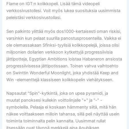
Flame on IGT:n kolikkopeli. Lisää tämä videopeli
verkkosivustollesi. Voit myös lukea suosituksia uusimmista
peleistäsi verkkosivustollasi.
Sen palkinto ylittää myös dos1000-kertaisesti oman riskisi,
varsinkin kun pelaat suurilla panostusprosenteilla. Vaikka ei
ole olemassakaan Sfinksi-tyylisiä kolikkopelejä, joissa olisi
miljoonien dollarien verkkoon kytkettyjä progressiivisia
jättipotteja, Egyptian Ambitions loistaa Habaneron ansiosta
progressiivisessa jättipotissaan. Toinen vahva vaihtoehto
on Swinttin Wonderful Moonlight, joka yhdistää Keep and
Win -elementtejä klassiseen kolikkopelin viehätykseen.
Napsautat "Spin"-kytkintä, joka on upea pyramidi, ja
muutat panoksesi kullekin voittolinjalle "+" ja "-" -
symboleilla. Pelaaja ei koskaan hämmenty siitä, mitä hän
näkee voittaakseen milloin tahansa, sillä peli näyttää usein
toiminta toiminnalta pelin kannalta. Uusimmat rullat
itsessään ovat täynnä merkkejä aina Anubiksen