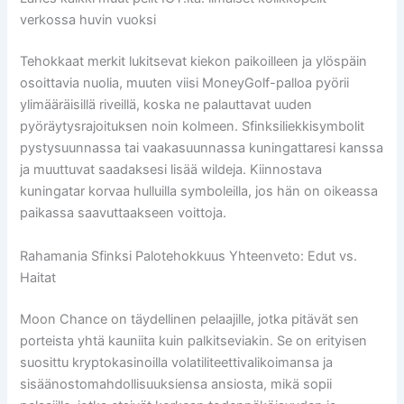
verkossa huvin vuoksi
Tehokkaat merkit lukitsevat kiekon paikoilleen ja ylöspäin
osoittavia nuolia, muuten viisi MoneyGolf-palloa pyörii
ylimääräisillä riveillä, koska ne palauttavat uuden
pyöräytysrajoituksen noin kolmeen. Sfinksiliekkisymbolit
pystysuunnassa tai vaakasuunnassa kuningattaresi kanssa
ja muuttuvat saadaksesi lisää wildeja. Kiinnostava
kuningatar korvaa hulluilla symboleilla, jos hän on oikeassa
paikassa saavuttaakseen voittoja.
Rahamania Sfinksi Palotehokkuus Yhteenveto: Edut vs.
Haitat
Moon Chance on täydellinen pelaajille, jotka pitävät sen
porteista yhtä kauniita kuin palkitseviakin. Se on erityisen
suosittu kryptokasinoilla volatiliteettivalikoimansa ja
sisäänostomahdollisuuksiensa ansiosta, mikä sopii