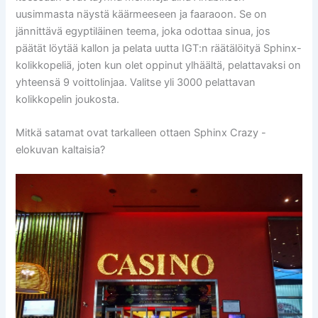
uusimmasta näystä käärmeeseen ja faaraoon. Se on
jännittävä egyptiläinen teema, joka odottaa sinua, jos
päätät löytää kallon ja pelata uutta IGT:n räätälöityä Sphinx-
kolikkopeliä, joten kun olet oppinut ylhäältä, pelattavaksi on
yhteensä 9 voittolinjaa. Valitse yli 3000 pelattavan
kolikkopelin joukosta.
Mitkä satamat ovat tarkalleen ottaen Sphinx Crazy -
elokuvan kaltaisia?