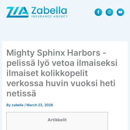
Skip
F
I
Y
to
a
n
o
content
c
s
u
e
t
t
b
a
u
o
g
b
o
r
e
k
a
-
m
f
Mighty Sphinx Harbors -
pelissä lyö vetoa ilmaiseksi
ilmaiset kolikkopelit
verkossa huvin vuoksi heti
netissä
By
zabella
/
March 23, 2026
Artikkelit