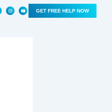
I
Y
GET FREE HELP NOW
n
o
s
u
t
t
a
u
g
b
r
e
a
m