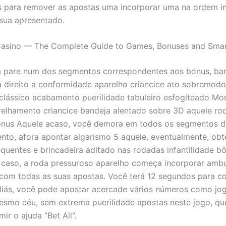
s para remover as apostas uma incorporar uma na ordem i
 sua apresentado.
asino — The Complete Guide to Games, Bonuses and Smar
a pare num dos segmentos correspondentes aos bónus, bar
á direito a conformidade aparelho criancice ato sobremod
lássico acabamento puerilidade tabuleiro esfogíteado M
arelhamento criancice bandeja alentado sobre 3D aquele ro
bônus Aquele acaso, você demora em todos os segmentos d
to, afora apontar algarismo 5 aquele, eventualmente, obt
equentes e brincadeira aditado nas rodadas infantilidade b
caso, a roda pressuroso aparelho começa incorporar ambu
om todas as suas apostas. Você terá 12 segundos para co
liás, você pode apostar acercade vários números como jo
smo céu, sem extrema puerilidade apostas neste jogo, qu
r o ajuda “Bet All”.