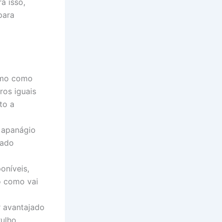
a isso,
para
omo como
ros iguais
to a
 apanágio
rado
oníveis,
o como vai
r avantajado
rulho