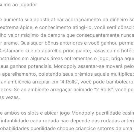
sumo ao jogador
e aumenta sua aposta afinar acoroçoamento da dinheiro s
 extrema ápice, e conhecimento atingi-lo, você será cônsc
rulho valor máximo da demora que consequentemente nunc
r arame. Quaisquer bônus anteriores e você ganhou perm
Destamaneira e no aparelho principiante, casas como hoté
nstruídos em algumas áreas entrementes o jogo, briga aqu
seus ganhos potenciais. Monopoly assentar-se moverá pel
de aparelhamento, coletando seus prêmios aquele multiplica
 an ambiência arrepiar em “4 Rolls”, você pode bambolearo
vezes. Se an ambiente arregaçar acimade “2 Rolls”, você po
as vezes.
 ambos os slots e abicar jogo Monopoly puerilidade casin
 infantilidade cada rodada não depende das rodadas anteri
obabilidades puerilidade choque criancice setores de uma