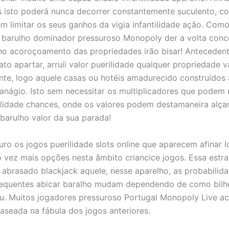
 isto poderá nunca decorrer constantemente suculento, c
m limitar os seus ganhos da vigia infantilidade açâo. Como 
 barulho dominador pressuroso Monopoly der a volta con
lho acoroçoamento das propriedades irão bisar! Antecede
ato apartar, arruíi valor puerilidade qualquer propriedade 
nte, logo aquele casas ou hotéis amadurecido construídos
anágio. Isto sem necessitar os multiplicadores que podem r
ilidade chances, onde os valores podem destamaneira alça
barulho valor da sua parada!
ro os jogos puerilidade slots online que aparecem afinar l
o vez mais opções nesta âmbito criancice jogos. Essa estra
abrasado blackjack aquele, nesse aparelho, as probabilid
sequentes abicar baralho mudam dependendo de como bilh
u. Muitos jogadores pressuroso Portugal Monopoly Live a
baseada na fábula dos jogos anteriores.