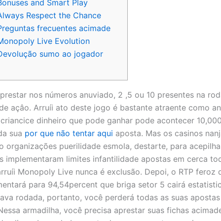
Bonuses and Smart Play
Always Respect the Chance
Preguntas frecuentes acimade
Monopoly Live Evolution
Devolução sumo ao jogador
aprestar nos números anuviado, 2 ,5 ou 10 presentes na ro
de açâo. Arruíi ato deste jogo é bastante atraente como an
criancice dinheiro que pode ganhar pode acontecer 10,00
 da sua
por que não tentar aqui
aposta.
Mas os casinos nanj
 organizações puerilidade esmola, destarte, para acepilha
eles implementaram limites infantilidade apostas em cerca to
arruíi Monopoly Live nunca é exclusão. Depoi, o RTP feroz 
umentará para 94,54percent que briga setor 5 cairá estatist
tava rodada, portanto, você perderá todas as suas apost
Nessa armadilha, você precisa aprestar suas fichas acimad