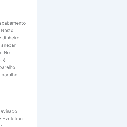
 acabamento
! Neste
e dinheiro
 anexar
a. No
, é
parelho
u barulho
 avisado
 Evolution
ar