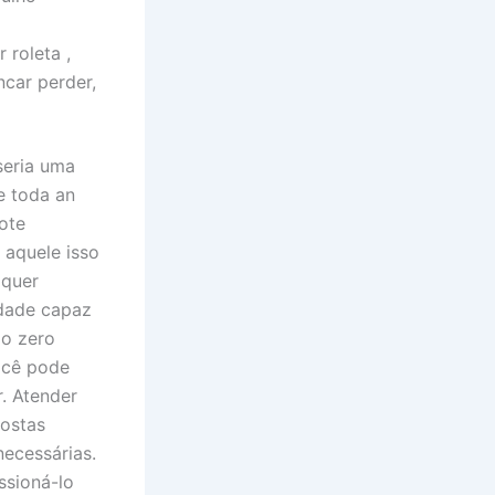
 roleta ,
car perder,
seria uma
de toda an
ote
 aquele isso
lquer
idade capaz
lo zero
você pode
. Atender
postas
necessárias.
ssioná-lo