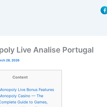
F
a
c
e
b
o
o
k
-
f
oly Live Analise Portugal
rch 28, 2026
Content
Monopoly Live Bonus Features
Monopoly Casino — The
Complete Guide to Games,