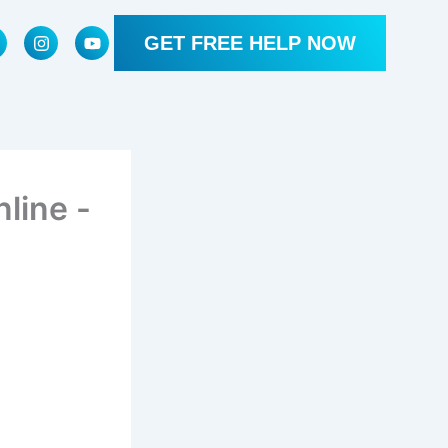
I
Y
GET FREE HELP NOW
n
o
s
u
t
t
a
u
g
b
r
e
a
m
line -