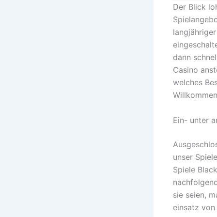
Der Blick l
Spielangebo
langjährige
eingeschalte
dann schnel
Casino anst
welches Bes
Willkommens
Ein- unter 
Ausgeschlos
unser Spiel
Spiele Blac
nachfolgend
sie seien, 
einsatz von