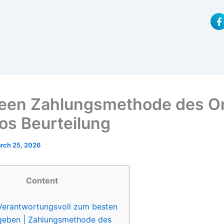
F
a
c
e
b
o
o
k
-
f
een Zahlungsmethode des On
os Beurteilung
rch 25, 2026
Content
Verantwortungsvoll zum besten
geben | Zahlungsmethode des