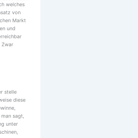
ch welches
nsatz von
tschen Markt
den und
rreichbar
. Zwar
 stelle
weise diese
ewinne,
 man sagt,
ng unter
schinen,