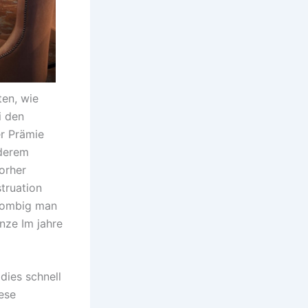
ten, wie
i den
er Prämie
nderem
orher
truation
 Bombig man
nze Im jahre
 dies schnell
ese