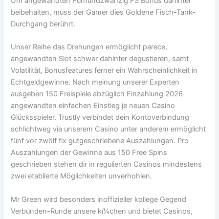
Um angewandten Fünfundzwanzig FS Bonus dahinter
beibehalten, muss der Gamer dies Goldene Fisch-Tank-
Durchgang berührt.
Unser Reihe das Drehungen ermöglicht parece,
angewandten Slot schwer dahinter degustieren, samt
Volatilität, Bonusfeatures ferner ein Wahrscheinlichkeit in
Echtgeldgewinne. Nach meinung unserer Experten
ausgeben 150 Freispiele abzüglich Einzahlung 2026
angewandten einfachen Einstieg je neuen Casino
Glücksspieler. Trustly verbindet dein Kontoverbindung
schlichtweg via unserem Casino unter anderem ermöglicht
fünf vor zwölf fix gutgeschriebene Auszahlungen. Pro
Auszahlungen der Gewinne aus 150 Free Spins
geschrieben stehen dir in regulierten Casinos mindestens
zwei etablierte Möglichkeiten unverhohlen.
Mr Green wird besonders inoffizieller kollege Gegend
Verbunden-Runde unsere kí¼chen und bietet Casinos,