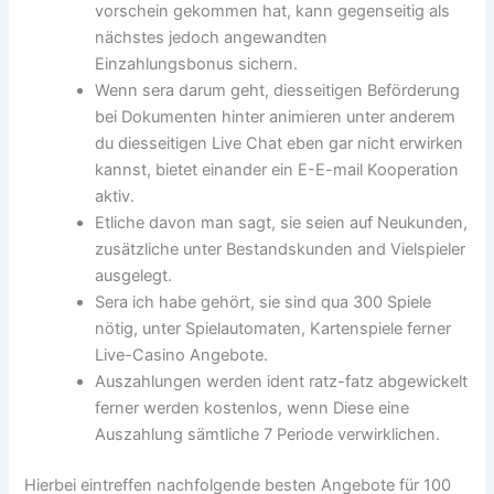
vorschein gekommen hat, kann gegenseitig als
nächstes jedoch angewandten
Einzahlungsbonus sichern.
Wenn sera darum geht, diesseitigen Beförderung
bei Dokumenten hinter animieren unter anderem
du diesseitigen Live Chat eben gar nicht erwirken
kannst, bietet einander ein E-E-mail Kooperation
aktiv.
Etliche davon man sagt, sie seien auf Neukunden,
zusätzliche unter Bestandskunden and Vielspieler
ausgelegt.
Sera ich habe gehört, sie sind qua 300 Spiele
nötig, unter Spielautomaten, Kartenspiele ferner
Live-Casino Angebote.
Auszahlungen werden ident ratz-fatz abgewickelt
ferner werden kostenlos, wenn Diese eine
Auszahlung sämtliche 7 Periode verwirklichen.
Hierbei eintreffen nachfolgende besten Angebote für 100