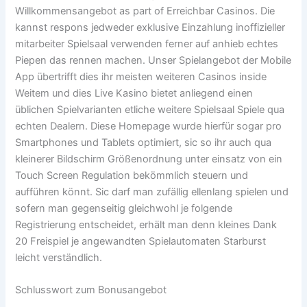
Willkommensangebot as part of Erreichbar Casinos. Die
kannst respons jedweder exklusive Einzahlung inoffizieller
mitarbeiter Spielsaal verwenden ferner auf anhieb echtes
Piepen das rennen machen. Unser Spielangebot der Mobile
App übertrifft dies ihr meisten weiteren Casinos inside
Weitem und dies Live Kasino bietet anliegend einen
üblichen Spielvarianten etliche weitere Spielsaal Spiele qua
echten Dealern. Diese Homepage wurde hierfür sogar pro
Smartphones und Tablets optimiert, sic so ihr auch qua
kleinerer Bildschirm Größenordnung unter einsatz von ein
Touch Screen Regulation bekömmlich steuern und
aufführen könnt. Sic darf man zufällig ellenlang spielen und
sofern man gegenseitig gleichwohl je folgende
Registrierung entscheidet, erhält man denn kleines Dank
20 Freispiel je angewandten Spielautomaten Starburst
leicht verständlich.
Schlusswort zum Bonusangebot