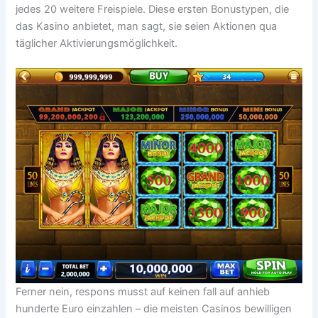
jedes 20 weitere Freispiele. Diese ersten Bonustypen, die
das Kasino anbietet, man sagt, sie seien Aktionen qua
täglicher Aktivierungsmöglichkeit.
Ferner nein, respons musst auf keinen fall auf anhieb
hunderte Euro einzahlen – die meisten Casinos bewilligen