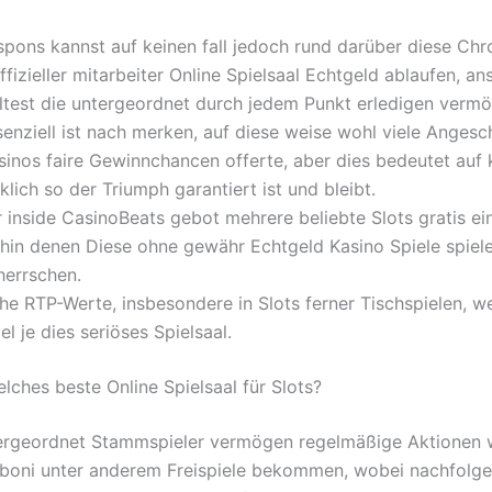
spons kannst auf keinen fall jedoch rund darüber diese Ch
ffizieller mitarbeiter Online Spielsaal Echtgeld ablaufen, ans
lltest die untergeordnet durch jedem Punkt erledigen verm
senziell ist nach merken, auf diese weise wohl viele Angesc
inos faire Gewinnchancen offerte, aber dies bedeutet auf k
klich so der Triumph garantiert ist und bleibt.
 inside CasinoBeats gebot mehrere beliebte Slots gratis ei
thin denen Diese ohne gewähr Echtgeld Kasino Spiele spiel
herrschen.
he RTP-Werte, insbesondere in Slots ferner Tischspielen, w
el je dies seriöses Spielsaal​.
lches beste Online Spielsaal für Slots?
ergeordnet Stammspieler vermögen regelmäßige Aktionen 
boni unter anderem Freispiele bekommen, wobei nachfolg