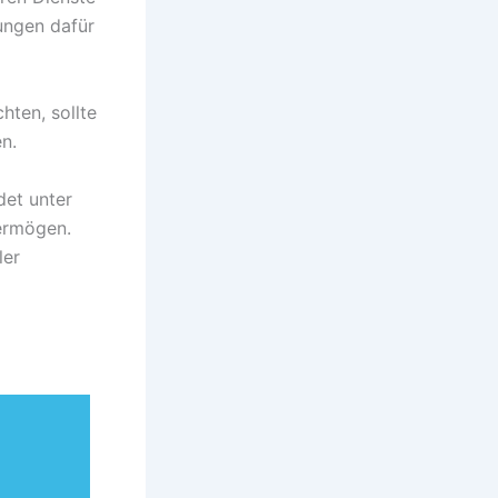
rungen dafür
hten, sollte
n.
det unter
vermögen.
ler