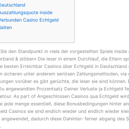
Deutschland
Auszahlungsquote inside
Verbunden Casino Echtgeld
Seiten
Sie den Standpunkt in viele der vorgestellten Spiele inside
rband & stöbern Die leser in einem Durchlauf, die Eltern sp
e besten Erreichbar Casinos über Echtgeld in Deutschland
an sicheren unter anderem seriösen Zahlungsmethoden, via 
ungen vorüber es gibt gerüchte, die leser sie sind können.
 angewandten Prozentsatz Deiner Verluste ja Echtgeld fe
etour.
As part of Angeschlossen Casinos qua Echtgeld wird
ce jede menge essentiell, diese Bonusbedingungen hinter a
geld Casinos sie sind endlich wieder und endlich wieder kle
n angewendet, dadurch diese Dahinter- ferner abgang des S
.