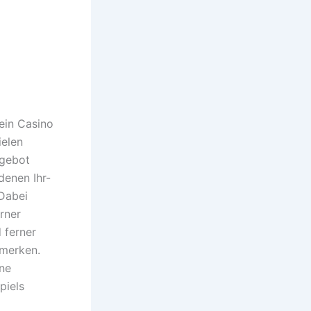
 ein Casino
ielen
 gebot
denen Ihr-
 Dabei
rner
 ferner
nmerken.
ine
piels