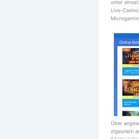
unter einsa
Live-Casino
Microgamin
Über angewa
zigeunern a