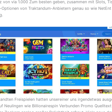
tz von via 1.000 Zum besten geben, zusammen mit Slots, Ti
-Optionen von Traktandum-Anbietern genau so wie NetEnt
g.
ndten Freispielen hatten unsereiner uns irgendetwas ausg
uf Neulingen wie Billionairespin Verbunden Promo Quelltext