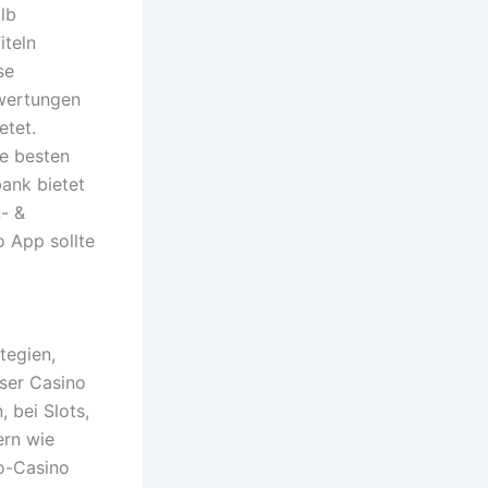
lb
iteln
se
ewertungen
etet.
e besten
ank bietet
- &
o App sollte
tegien,
ser Casino
 bei Slots,
ern wie
o-Casino