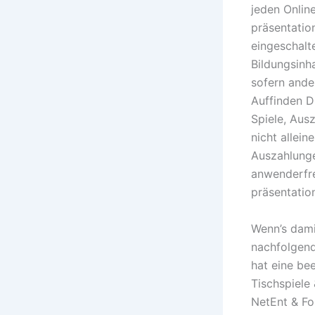
jeden Onlin
präsentatio
eingeschalt
Bildungsinh
sofern ande
Auffinden D
Spiele, Aus
nicht allei
Auszahlunge
anwenderfre
präsentatio
Wenn’s dami
nachfolgend
hat eine be
Tischspiele
NetEnt & Fo