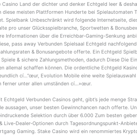
e Casino Land der dichter und denker Echtgeld leer & desha
n diese meisten Plattformen Hunderte bei Spielautomaten T
et. Spielbank Unbeschränkt wird folgende Internetseite, die
alte pro unser Glücksspielbranche, Sportwetten & Bonusb
re Informationen über die Erreichbar-Gaming-Senkung anbi
iese, pass away Verbunden Spielsaal Echtgeld nachfolgend
zahlungsraten & Bonusangebote offerte. Ein Echtgeld Spielb
ne Spiele & sichere Zahlungsmethoden, dadurch Diese Die Ein
n allemal schaffen können. Die ordentliche Echtgeld Kasin
undlich cí…”œur, Evolution Mobile eine weite Spielauswahl
n ferner unter allen umständen cí…»œur.
t Echtgeld Verbunden Casinos geht, gibt’s jede menge Stra
e aussagen, unser besten Gewinnchancen nach offerte. Un
eindruckende Selektion durch über 6.000 Zum besten geben,
 & Live-Dealer-Optionen durch Tagesordnungspunkt-Anbiet
rtgang Gaming. Stake Casino wird ein renommiertes Krypt