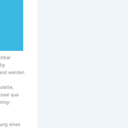
chbar
dig
land werden
lette,
lsaal qua
ming-
ung eines