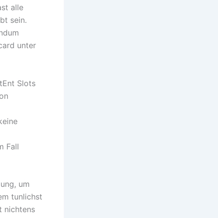
st alle
bt sein.
andum
card unter
tEnt Slots
ion
keine
 Fall
hlung, um
em tunlichst
t nichtens