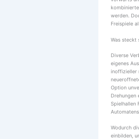
kombinierte
werden. Doc
Freispiele 
Was steckt 
Diverse Ver
eigenes Aus
inoffiziell
neueroffnet
Option unve
Drehungen 
Spielhallen 
Automatensp
Wodurch div
einbilden, 