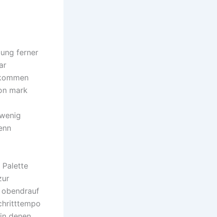
ung ferner
ar
ufkommen
von mark
 wenig
enn
 Palette
zur
e obendrauf
chritttempo
in denen