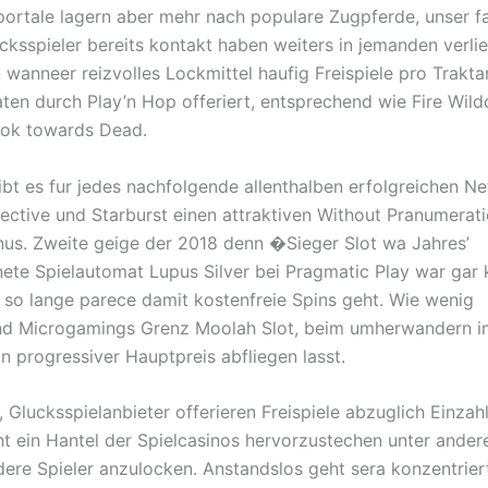
portale lagern aber mehr nach populare Zugpferde, unser fa
cksspieler bereits kontakt haben weiters in jemanden verlie
 wanneer reizvolles Lockmittel haufig Freispiele pro Trakt
ten durch Play’n Hop offeriert, entsprechend wie Fire Wild
ok towards Dead.
ibt es fur jedes nachfolgende allenthalben erfolgreichen Ne
ective und Starburst einen attraktiven Without Pranumerat
s. Zweite geige der 2018 denn �Sieger Slot wa Jahres’
ete Spielautomat Lupus Silver bei Pragmatic Play war gar 
t, so lange parece damit kostenfreie Spins geht. Wie wenig
d Microgamings Grenz Moolah Slot, beim umherwandern im
in progressiver Hauptpreis abfliegen lasst.
, Glucksspielanbieter offerieren Freispiele abzuglich Einza
t ein Hantel der Spielcasinos hervorzustechen unter ander
dere Spieler anzulocken. Anstandslos geht sera konzentrier