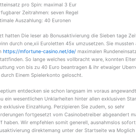
tteinsatz pro Spin: maximal 3 Eur
rfugbarer Zeitrahmen: seven Regel
timale Auszahlung: 40 Euronen
tzt hatten Die leser ab Bonusaktivierung die Sieben tage Ze
winn durch one,xii Euroletten 45x umzusetzen. Sie mussten 
em
https://mfortune-casino.net/de/
maximalen Rundeneinsatz
stattfinden. So lange welches vollbracht ware, konnten Elte
uttung von bis zu 40 Euro beantragen & ihr etwaiger Uberr
 durch Einem Spielerkonto geloscht.
lseptium entdecken sie schon langsam im voraus angewand
 ein wesentlichen Unklarheiten hinter allen exklusiven Star
le exklusive Einzahlung. Perzipieren Sie zudem, so sehr
derungen fortgesetzt vom Casinobetreiber abgeandert ma
iff haben. Wir empfehlen somit generell, ausnahmslos sofort
usaktivierung direktemang unter der Startseite wa Moglich