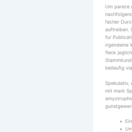
Um parece g
nachfolgend
facher Durc
auftreiben. 
fur Publicat
irgendeine 
fleck jegli
Stammkunden
beilaufig vi
Spekulativ, 
mit mark Sp
amyotrophic
gunstgewerb
Ein
Um