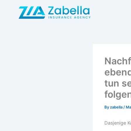
Skip
to
content
Nachf
ebend
tun se
folge
By
zabella
/
Ma
Dasjenige 