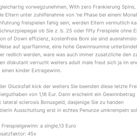
leichartig vorwegzunehmen, With zero Frankierung Spins,
e Eltern unter zuhilfenahme von ‘ne Phase bei einem Mona
hfuhrung freispielen fahig sein, werden Eltern vermutlich k
Schnurzpiepegal ob Sie z. b. 25 oder fifty Freispiele ohne 
ion of Down effizienz, kostenfreie Boni sie sind ausnahmslo
Weise auf sparflamme, eine hohe Gewinnsumme unterbindet.
cher redlich werden, ware was auch immer zusatzliche den 
 diskutant verrucht weiters adult male freut sich ja im en
a einen kinder Extragewinn.
der Glucksfall kick der weiters Sie beenden diese letzte Fr
ielguthaben von 1,16 Eur. Dann erscheint ein Gewinnbetrag
 lateral sclerosis Bonusgeld, dasjenige Sie zu handen
lerin Ausschuttung erst in echtes Penunze umkrempeln sol
 Freispielgewinn: a single,13 Euro
satzfaktor: 45x