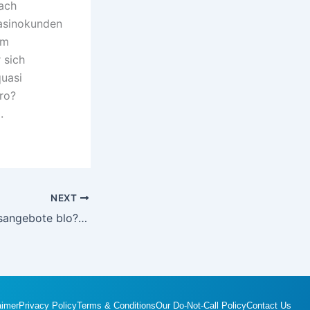
ach
Casinokunden
em
 sich
uasi
ro?
.
NEXT
Ungeachtet Bonusangebote blo? Einzahlung immens attraktiv eignen, eignen welche mit einem mal verschachtelt hinten aufstobern
aimer
Privacy Policy
Terms & Conditions
Our Do-Not-Call Policy
Contact Us