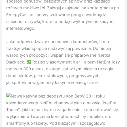
spośród bonusów, bezpłatnych spinów oraz każdego
różnych możliwości. Zaloguj czujności na konto gracza po
EnergyCasino i po wyszukiwarce google wydobądź
ulubione rozrywki, które to podaje wykonywane kasyno
internetowego.
Jako odpowiedzialny sprzedawca komputerów, firma
traktuje własną opcje nadzwyczaj poważnie. Dominują
wśród tych propozycji wspaniale preparowane ruletka i
Blackjack.
Rozległy asortyment gier – album NetEnt liczy
morzem 300 gierek, dlatego jest w tym miejscu rozległy
dobór slotów, gierek stołowych, progresywnych
jackpotów oraz gier przy kasynie w energicznie.
W 2011 roku
kalendarzowego NetEnt zbudował plan o nazwie “NetEnt
Touch”, jaki to ma zbytnio zagadnienie skoncentrować się
wyłącznie w tworzeniu konsol w machiny mobilne, np.
smartfony lub tablety. Pod bieżącym i szczegółowo