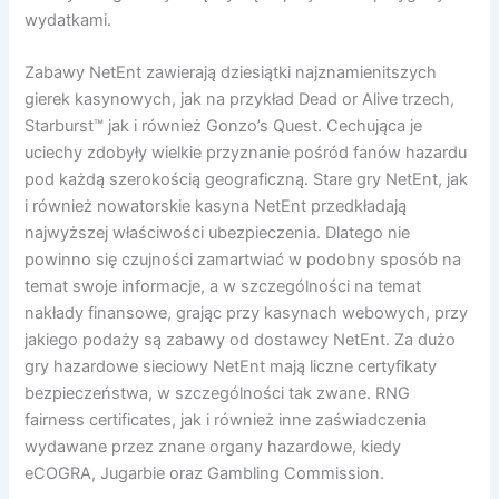
wydatkami.
Zabawy NetEnt zawierają dziesiątki najznamienitszych
gierek kasynowych, jak na przykład Dead or Alive trzech,
Starburst™ jak i również Gonzo’s Quest. Cechująca je
uciechy zdobyły wielkie przyznanie pośród fanów hazardu
pod każdą szerokością geograficzną. Stare gry NetEnt, jak
i również nowatorskie kasyna NetEnt przedkładają
najwyższej właściwości ubezpieczenia. Dlatego nie
powinno się czujności zamartwiać w podobny sposób na
temat swoje informacje, a w szczególności na temat
nakłady finansowe, grając przy kasynach webowych, przy
jakiego podaży są zabawy od dostawcy NetEnt. Za dużo
gry hazardowe sieciowy NetEnt mają liczne certyfikaty
bezpieczeństwa, w szczególności tak zwane. RNG
fairness certificates, jak i również inne zaświadczenia
wydawane przez znane organy hazardowe, kiedy
eCOGRA, Jugarbie oraz Gambling Commission.