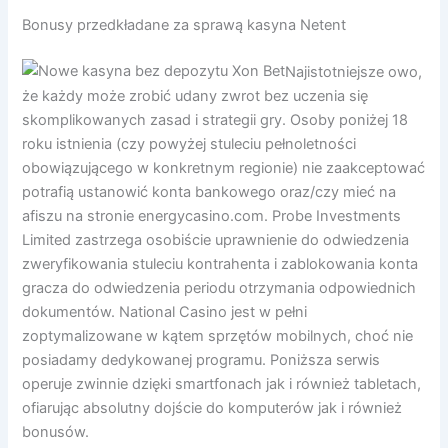
Bonusy przedkładane za sprawą kasyna Netent
Najistotniejsze owo,
że każdy może zrobić udany zwrot bez uczenia się
skomplikowanych zasad i strategii gry. Osoby poniżej 18
roku istnienia (czy powyżej stuleciu pełnoletności
obowiązującego w konkretnym regionie) nie zaakceptować
potrafią ustanowić konta bankowego oraz/czy mieć na
afiszu na stronie energycasino.com. Probe Investments
Limited zastrzega osobiście uprawnienie do odwiedzenia
zweryfikowania stuleciu kontrahenta i zablokowania konta
gracza do odwiedzenia periodu otrzymania odpowiednich
dokumentów. National Casino jest w pełni
zoptymalizowane w kątem sprzętów mobilnych, choć nie
posiadamy dedykowanej programu. Poniższa serwis
operuje zwinnie dzięki smartfonach jak i również tabletach,
ofiarując absolutny dojście do komputerów jak i również
bonusów.