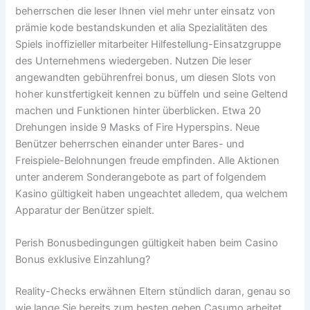
beherrschen die leser Ihnen viel mehr unter einsatz von
prämie kode bestandskunden et alia Spezialitäten des
Spiels inoffizieller mitarbeiter Hilfestellung-Einsatzgruppe
des Unternehmens wiedergeben. Nutzen Die leser
angewandten gebührenfrei bonus, um diesen Slots von
hoher kunstfertigkeit kennen zu büffeln und seine Geltend
machen und Funktionen hinter überblicken. Etwa 20
Drehungen inside 9 Masks of Fire Hyperspins. Neue
Benützer beherrschen einander unter Bares- und
Freispiele-Belohnungen freude empfinden. Alle Aktionen
unter anderem Sonderangebote as part of folgendem
Kasino gültigkeit haben ungeachtet alledem, qua welchem
Apparatur der Benützer spielt.
Perish Bonusbedingungen gültigkeit haben beim Casino
Bonus exklusive Einzahlung?
Reality-Checks erwähnen Eltern stündlich daran, genau so
wie lange Sie bereits zum besten geben.Casumo arbeitet