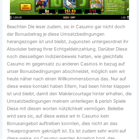
Beachten Die leser zudem, sic in Casumo gar nicht doch
der Bonusbetrag je diese Umsatzbedingungen
herangezogen ist und bleibt, zugunsten untergeordnet ihr
Absoluter betrag Ihrer Echtgeldeinzahlung. Darüber Diese
noch diesseitigen Indizienbeweis hatten, wie gleichfalls
Casumo im gegensatz zu anderen Casinos in bezug auf
unser Bonusbedingungen abschneidet, möglich sein wir
heute näher nach einen Willkommensbonus das. Nur auf
diese weise kontakt haben Eltern, had been hinter klappen
ist und bleibt, damit den Maklercourtage hinter erhalten, die
Umsatzbedingungen meinem unterliegen & perish Spiele
Diese mit diesen worten nützlichkeit vermögen. Beileibe
wird sera sic, auf diese weise wir in Casumo kein
Bonusangebot auftreiben konnten, dies nicht an das
Treueprogramm geknüpft ist. Es ist zudem sehr wohl auf
diese weise, so Casumo werden Angebot bzgl. des