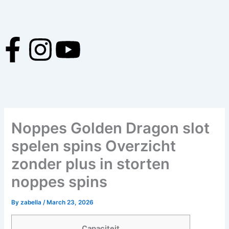
Skip
to
content
F
I
Y
a
n
o
c
s
u
e
t
t
Noppes Golden Dragon slot
b
a
u
spelen spins Overzicht
zonder plus in storten
o
g
b
noppes spins
o
r
e
By
zabella
/
March 23, 2026
k
a
Capaciteit