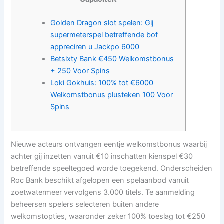
-
m
Golden Dragon slot spelen: Gij
supermeterspel betreffende bof
f
appreciren u Jackpo 6000
Betsixty Bank €450 Welkomstbonus
+ 250 Voor Spins
Loki Gokhuis: 100% tot €6000
Welkomstbonus plusteken 100 Voor
Spins
Nieuwe acteurs ontvangen eentje welkomstbonus waarbij
achter gij inzetten vanuit €10 inschatten kienspel €30
betreffende speeltegoed worde toegekend. Onderscheiden
Roc Bank beschikt afgelopen een spelaanbod vanuit
zoetwatermeer vervolgens 3.000 titels. Te aanmelding
beheersen spelers selecteren buiten andere
welkomstopties, waaronder zeker 100% toeslag tot €250