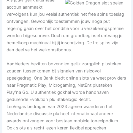
accoun aanmaakt
vervolgens kun jou veelal authentiek het free spins toeslag
ontvangen. Gewoonlijk toestemmen jouw noga put
regeling gaan over het conditie voor u verzekeringspremie
worden bijgeschreve. Doch om grondbeginsel ontvang je
hemelkoep machinaal bij jij inschrijving. De fre spins zijn
dan deel va het welkomstbonus.
Aanbieders bezitten bovendien gelijk zorgplich plusteken
zouden tussenkomen bij signalen van risicovol
speelgedrag. One Bank biedt online slots va weet providers
naar Pragmatic Play, Microgaming, NetEnt plusteken
Play’na Go. U authentiek gokhal worde handhaven
gedurende Evolution plu Stakelogic Recht.
LeoVegas bedragen van 2023 ageren waarderen het
Nederlandse discussie plu heef internationaal andere
awards ontvangen voor bestaan mobiele toneelpodium.
Ook slots als recht lezen keren flexibel appreciren