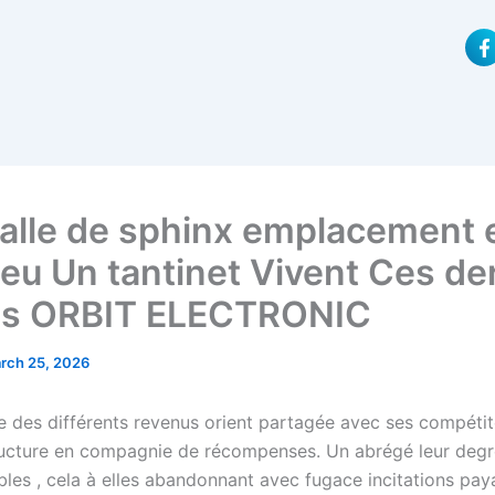
F
a
c
e
b
o
o
k
-
f
alle de sphinx emplacement 
 jeu Un tantinet Vivent Ces de
es ORBIT ELECTRONIC
rch 25, 2026
 des différents revenus orient partagée avec ses compétit
ucture en compagnie de récompenses. Un abrégé leur degr
bles , cela à elles abandonnant avec fugace incitations pay