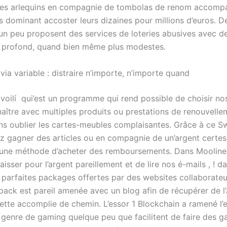
 des arlequins en compagnie de tombolas de renom accomp
 dominant accoster leurs dizaines pour millions d’euros. De,
un peu proposent des services de loteries abusives avec de
 profond, quand bien même plus modestes.
ia variable : distraire n’importe, n’importe quand
oilí qui’est un programme qui rend possible de choisir nos
aître avec multiples produits ou prestations de renouvelle
ans oublier les cartes-meubles complaisantes. Grâce à ce 
z gagner des articles ou en compagnie de un’argent certes
i une méthode d’acheter des remboursements. Dans Mooline
isser pour l’argent pareillement et de lire nos é-mails , ! d
 parfaites packages offertes par des websites collaborateu
hback est pareil amenée avec un blog afin de récupérer de l’
ette accomplie de chemin. L’essor 1 Blockchain a ramené l’
t genre de gaming quelque peu que facilitent de faire des g