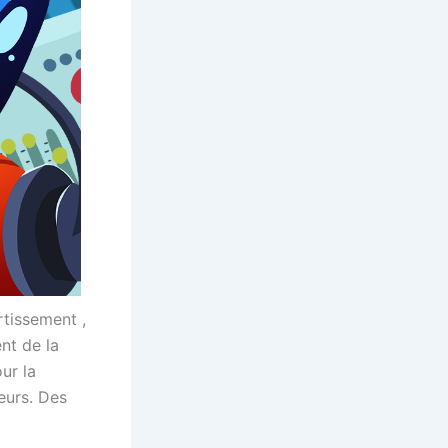
rtissement ,
ent de la
ur la
eurs. Des