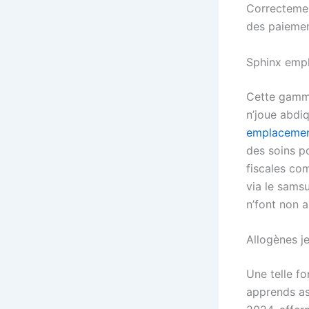
Correctemen
des paiemen
Sphinx empl
Cette gamme
n’joue abdiq
emplacemen
des soins po
fiscales co
via le sams
n’font non 
Allogènes 
Une telle fo
apprends as