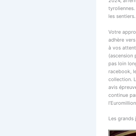
2024, afferm
tyroliennes.
les sentiers.
Votre appro
adhère vers
à vos attent
(ascension p
pas loin lon
racebook, l
collection.
avis épreuv
continue par
l’Euromillion
Les grands j