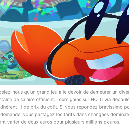
pelez-nous qu’un grand jeu a le devoir de demeurer un dive
ntaine de salaire efficient. Leurs gains sur HQ Trivia découl
dhérent , ! de prix du coût. Si vous répondez bravissimo po
 demande, vous partagez les tarifs dans changées dominat
nt varier de deux euros pour plusieurs millions p’euros.