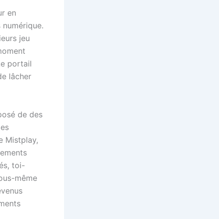
ur en
s numérique.
ieurs jeu
 moment
e portail
de lâcher
posé de des
les
 Mistplay,
iements
s, toi-
 vous-même
revenus
ements