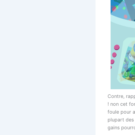
Contre, rap
! non cet fo
foule pour a
plupart des
gains pourro