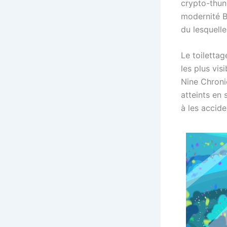
crypto-thune
modernité B
du lesquell
Le toiletta
les plus visi
Nine Chroni
atteints en 
à les accide