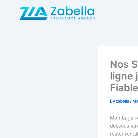
Skip
to
content
Nos S
ligne
Fiabl
By
zabella
/
Ma
Mon bagarre
dessous str
rester renta