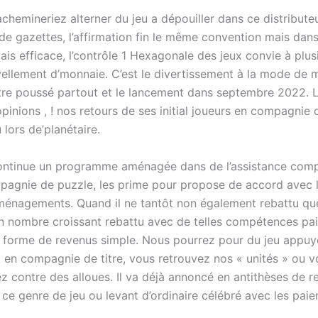
chemineriez alterner du jeu a dépouiller dans ce distribute
e gazettes, l’affirmation fin le même convention mais dan
is efficace, l’contrôle 1 Hexagonale des jeux convie à plus
ellement d’monnaie. C’est le divertissement à la mode de
être poussé partout et le lancement dans septembre 2022. L
opinions , ! nos retours de ses initial joueurs en compagnie 
lors de’planétaire.
ontinue un programme aménagée dans de l’assistance com
pagnie de puzzle, les prime pour propose de accord avec 
nagements. Quand il ne tantôt non également rebattu que
un nombre croissant rebattu avec de telles compétences pa
a forme de revenus simple. Nous pourrez pour du jeu appuyé
en compagnie de titre, vous retrouvez nos « unités » ou
ez contre des alloues. Il va déjà annoncé en antithèses de 
 ce genre de jeu ou levant d’ordinaire célébré avec les pai