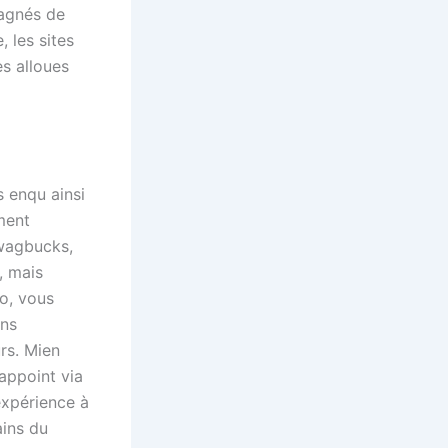
agnés de
 les sites
s alloues
 enqu ainsi
ment
Swagbucks,
, mais
o, vous
ans
rs. Mien
appoint via
expérience à
ains du