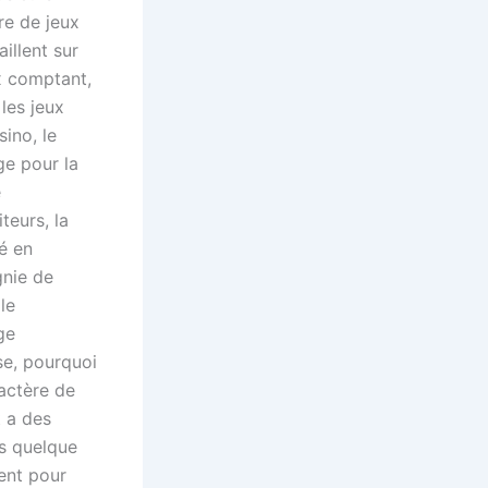
re de jeux
aillent sur
x comptant,
es jeux
sino, le
ge pour la
e
teurs, la
é en
nie de
le
ge
se, pourquoi
actère de
t a des
es quelque
tent pour