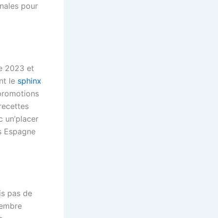
nales pour
e 2023 et
nt le
sphinx
 promotions
recettes
c un’placer
ns Espagne
is pas de
vembre