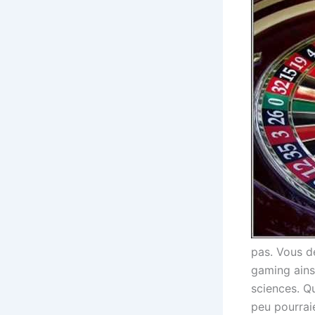
pas. Vous d
gaming ainsi
sciences. Q
peu pourraie