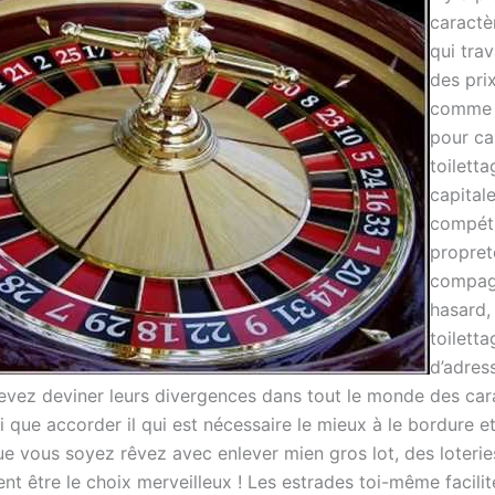
caractè
qui trav
des pri
comme l
pour ca
toiletta
capital
compéti
propret
compag
hasard, 
toiletta
d’adres
evez deviner leurs divergences dans tout le monde des car
 que accorder il qui est nécessaire le mieux à le bordure e
ue vous soyez rêvez avec enlever mien gros lot, des loteri
nt être le choix merveilleux ! Les estrades toi-même facili