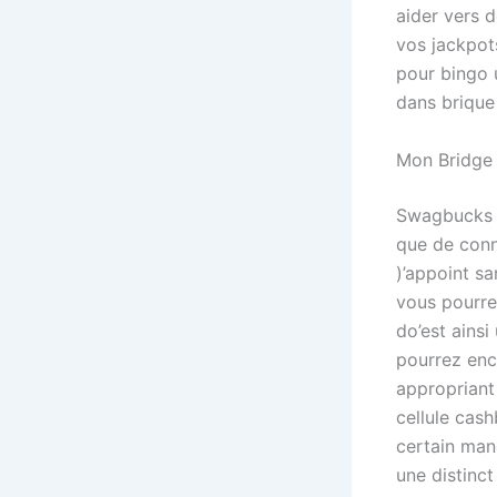
aider vers
vos jackpots
pour bingo 
dans brique
Mon Bridge v
Swagbucks v
que de conn
)’appoint s
vous pourre
do’est ains
pourrez enca
appropriant
cellule cas
certain man
une distinc