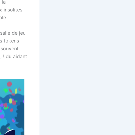
 la
 insolites
ble.
salle de jeu
es tokens
 souvent
, ! du aidant