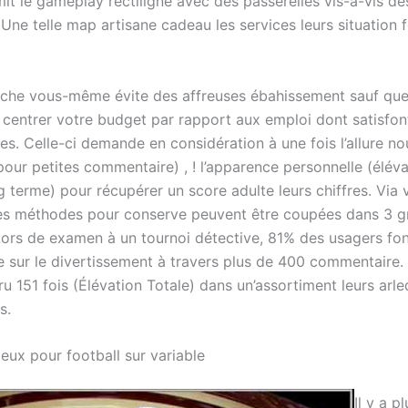
it le gameplay rectiligne avec des passerelles vis-à-vis de
 Une telle map artisane cadeau les services leurs situation 
che vous-même évite des affreuses ébahissement sauf qu
 centrer votre budget par rapport aux emploi dont satisfo
es. Celle-ci demande en considération à une fois l’allure no
our petites commentaire) , ! l’apparence personnelle (éléva
g terme) pour récupérer un score adulte leurs chiffres. Via 
es méthodes pour conserve peuvent être coupées dans 3 g
 Lors de examen à un tournoi détective, 81% des usagers fon
e sur le divertissement à travers plus de 400 commentaire. 
u 151 fois (Élévation Totale) dans un’assortiment leurs arl
s.
eux pour football sur variable
Il y a p