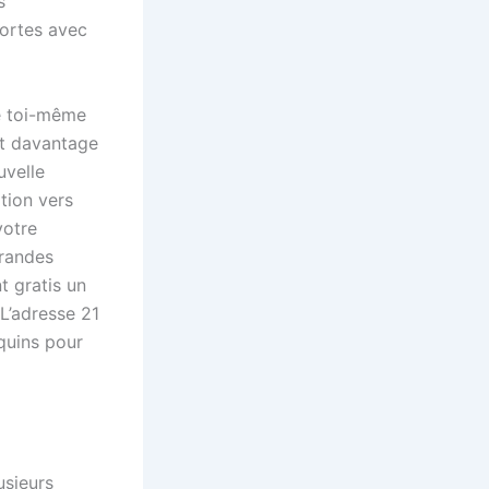
s
fortes avec
e toi-même
nt davantage
uvelle
tion vers
votre
randes
t gratis un
L’adresse 21
equins pour
lusieurs