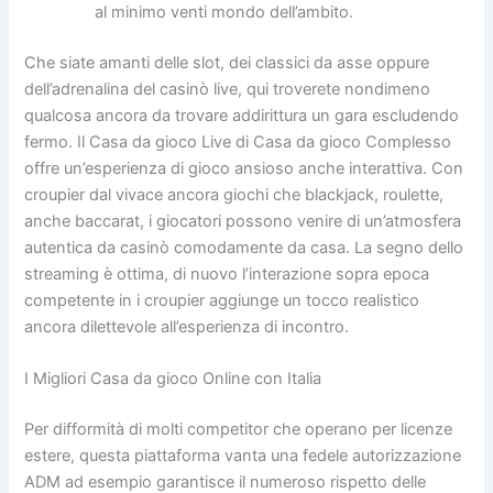
al minimo venti mondo dell’ambito.
Che siate amanti delle slot, dei classici da asse oppure
dell’adrenalina del casinò live, qui troverete nondimeno
qualcosa ancora da trovare addirittura un gara escludendo
fermo. Il Casa da gioco Live di Casa da gioco Complesso
offre un’esperienza di gioco ansioso anche interattiva. Con
croupier dal vivace ancora giochi che blackjack, roulette,
anche baccarat, i giocatori possono venire di un’atmosfera
autentica da casinò comodamente da casa. La segno dello
streaming è ottima, di nuovo l’interazione sopra epoca
competente in i croupier aggiunge un tocco realistico
ancora dilettevole all’esperienza di incontro.
I Migliori Casa da gioco Online con Italia
Per difformità di molti competitor che operano per licenze
estere, questa piattaforma vanta una fedele autorizzazione
ADM ad esempio garantisce il numeroso rispetto delle