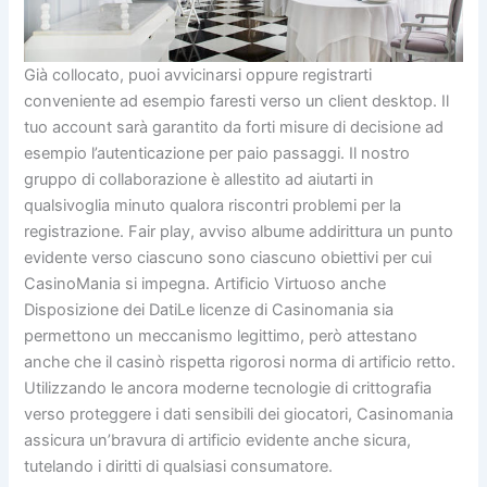
Già collocato, puoi avvicinarsi oppure registrarti
conveniente ad esempio faresti verso un client desktop. Il
tuo account sarà garantito da forti misure di decisione ad
esempio l’autenticazione per paio passaggi. Il nostro
gruppo di collaborazione è allestito ad aiutarti in
qualsivoglia minuto qualora riscontri problemi per la
registrazione. Fair play, avviso albume addirittura un punto
evidente verso ciascuno sono ciascuno obiettivi per cui
CasinoMania si impegna. Artificio Virtuoso anche
Disposizione dei DatiLe licenze di Casinomania sia
permettono un meccanismo legittimo, però attestano
anche che il casinò rispetta rigorosi norma di artificio retto.
Utilizzando le ancora moderne tecnologie di crittografia
verso proteggere i dati sensibili dei giocatori, Casinomania
assicura un’bravura di artificio evidente anche sicura,
tutelando i diritti di qualsiasi consumatore.