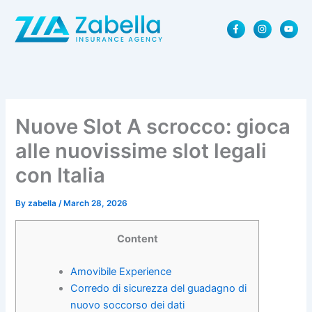
Skip
F
I
Y
to
a
n
o
content
c
s
u
e
t
t
b
a
u
o
g
b
o
r
e
k
a
-
m
f
Nuove Slot A scrocco: gioca
alle nuovissime slot legali
con Italia
By
zabella
/
March 28, 2026
Content
Amovibile Experience
Corredo di sicurezza del guadagno di
nuovo soccorso dei dati