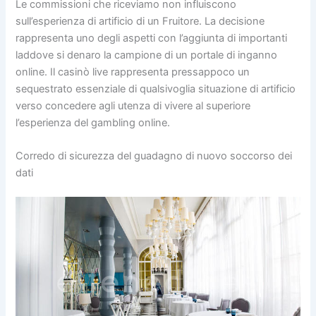
Le commissioni che riceviamo non influiscono
sull’esperienza di artificio di un Fruitore. La decisione
rappresenta uno degli aspetti con l’aggiunta di importanti
laddove si denaro la campione di un portale di inganno
online. Il casinò live rappresenta pressappoco un
sequestrato essenziale di qualsivoglia situazione di artificio
verso concedere agli utenza di vivere al superiore
l’esperienza del gambling online.
Corredo di sicurezza del guadagno di nuovo soccorso dei
dati