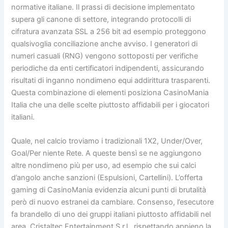
normative italiane. Il prassi di decisione implementato
supera gli canone di settore, integrando protocolli di
cifratura avanzata SSL a 256 bit ad esempio proteggono
qualsivoglia conciliazione anche avviso. I generatori di
numeri casuali (RNG) vengono sottoposti per verifiche
periodiche da enti certificatori indipendenti, assicurando
risultati di inganno nondimeno equi addirittura trasparenti.
Questa combinazione di elementi posiziona CasinoMania
Italia che una delle scelte piuttosto affidabili per i giocatori
italiani.
Quale, nel calcio troviamo i tradizionali 1X2, Under/Over,
Goal/Per niente Rete. A queste bensì se ne aggiungono
altre nondimeno più per uso, ad esempio che sui calci
d’angolo anche sanzioni (Espulsioni, Cartellini). L’offerta
gaming di CasinoMania evidenzia alcuni punti di brutalità
però di nuovo estranei da cambiare. Consenso, l’esecutore
fa brandello di uno dei gruppi italiani piuttosto affidabili nel
area, Cristaltec Entertainment S.r.l., rispettando appieno la