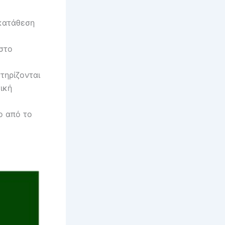
 κατάθεση
 στο
τηρίζονται
σική
ο από το