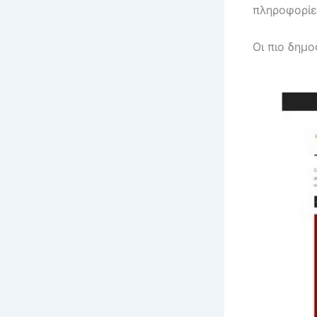
πληροφορίε
Οι πιο δημο