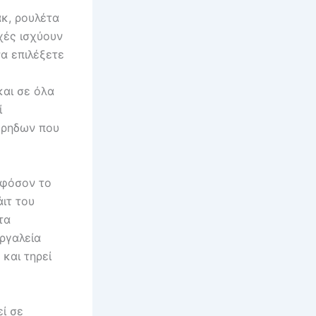
ακ, ρουλέτα
χές ισχύουν
να επιλέξετε
και σε όλα
ί
έρηδων που
εφόσον το
ιτ του
τα
ργαλεία
 και τηρεί
εί σε