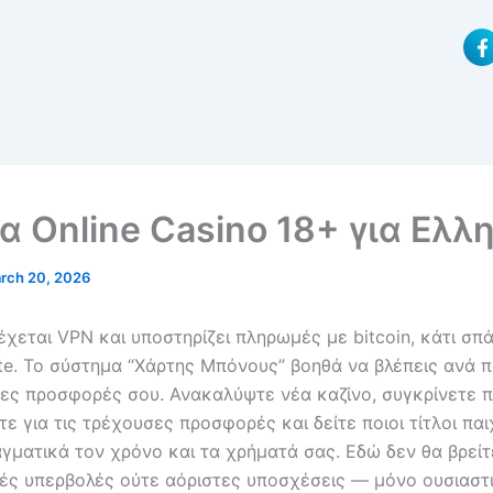
F
a
c
e
b
o
o
k
-
f
α Online Casino 18+ για Ελλ
rch 20, 2026
έχεται VPN και υποστηρίζει πληρωμές με bitcoin, κάτι σπά
ite. Το σύστημα “Χάρτης Μπόνους” βοηθά να βλέπεις ανά 
ιμες προσφορές σου. Ανακαλύψτε νέα καζίνο, συγκρίνετε 
ε για τις τρέχουσες προσφορές και δείτε ποιοι τίτλοι παι
γματικά τον χρόνο και τα χρήματά σας. Εδώ δεν θα βρείτ
κές υπερβολές ούτε αόριστες υποσχέσεις — μόνο ουσιαστ