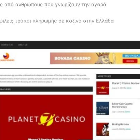
ς από ανθρώπους που γνωρίζουν την αγορά.
φιλείς τρόποι πληρωμής σε καζίνο στην Ελλάδα