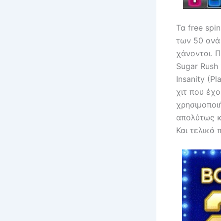
Τα free spi
των 50 ανά
χάνονται. Π
Sugar Rush 
Insanity (P
χιτ που έχο
χρησιμοποιή
απολύτως κ
Και τελικά 