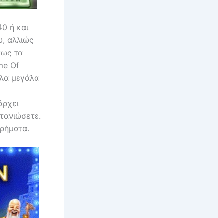
40 ή και
υ, αλλιώς
πως τα
me Of
λλα μεγάλα
άρχει
τανιώσετε.
χρήματα.