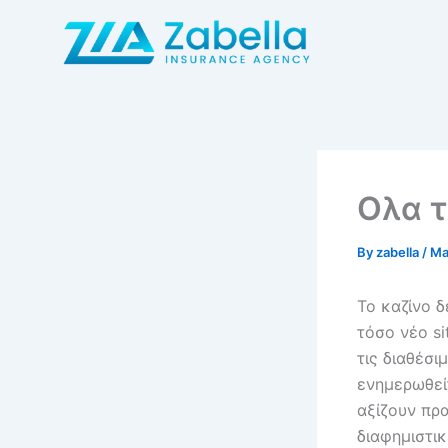
Skip
to
content
Ολα τ
By
zabella
/
Ma
Το καζίνο δ
τόσο νέο s
τις διαθέσ
ενημερωθείτ
αξίζουν πρα
διαφημιστι