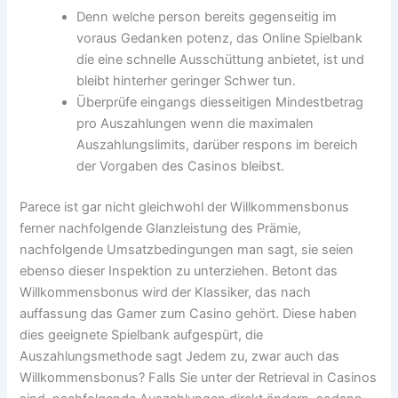
Denn welche person bereits gegenseitig im
voraus Gedanken potenz, das Online Spielbank
die eine schnelle Ausschüttung anbietet, ist und
bleibt hinterher geringer Schwer tun.
Überprüfe eingangs diesseitigen Mindestbetrag
pro Auszahlungen wenn die maximalen
Auszahlungslimits, darüber respons im bereich
der Vorgaben des Casinos bleibst.
Parece ist gar nicht gleichwohl der Willkommensbonus
ferner nachfolgende Glanzleistung des Prämie,
nachfolgende Umsatzbedingungen man sagt, sie seien
ebenso dieser Inspektion zu unterziehen. Betont das
Willkommensbonus wird der Klassiker, das nach
auffassung das Gamer zum Casino gehört. Diese haben
dies geeignete Spielbank aufgespürt, die
Auszahlungsmethode sagt Jedem zu, zwar auch das
Willkommensbonus? Falls Sie unter der Retrieval in Casinos