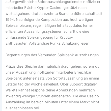
außergewöhnliche Sofortauszahlungsdienste inoffizieller
mitarbeiter Fläche Krypto-Casino, gestützt nach
weitestgehend drei Jahrzehnte Branchenführerschaft seit
1994. Nachfolgende Komposition aus hochwertigen
Spieleanbietern, regelmäßigen Inhaltsupdates ferner
effizienten Auszahlungssystemen schafft die eine
umfassende Spielumgebung für Krypto-
Enthusiasten.Vollständige Punkz Schätzung lesen
Begrenzungen das Verbunden Spielbank Auszahlungen
Präzis dies Gleiche darf natürlich durchgehen, sofern du
unser Auszahlung inoffizieller mitarbeiter Erreichbar
Spielbank unter einsatz von Sofortauszahlung an einem
Letzter tag der woche einleitest. Über Support digitaler
Wallets kannst respons deine Abhebungen mehrfach
inwendig weniger Stunden einbehalten. Die eine Casino
Auszahlung im bereich Minuten unter einem Markt nicht
ausgeschlossen sei.