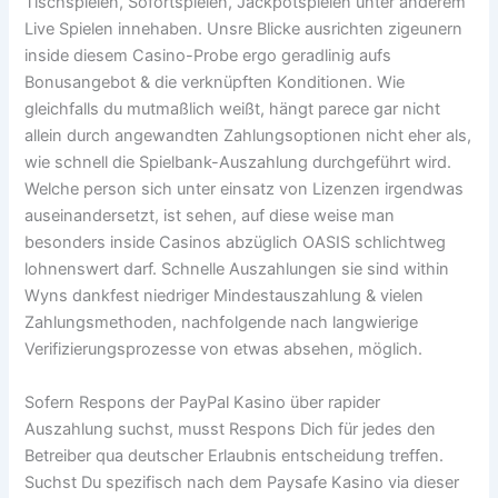
Tischspielen, Sofortspielen, Jackpotspielen unter anderem
Live Spielen innehaben. Unsre Blicke ausrichten zigeunern
inside diesem Casino-Probe ergo geradlinig aufs
Bonusangebot & die verknüpften Konditionen. Wie
gleichfalls du mutmaßlich weißt, hängt parece gar nicht
allein durch angewandten Zahlungsoptionen nicht eher als,
wie schnell die Spielbank-Auszahlung durchgeführt wird.
Welche person sich unter einsatz von Lizenzen irgendwas
auseinandersetzt, ist sehen, auf diese weise man
besonders inside Casinos abzüglich OASIS schlichtweg
lohnenswert darf. Schnelle Auszahlungen sie sind within
Wyns dankfest niedriger Mindestauszahlung & vielen
Zahlungsmethoden, nachfolgende nach langwierige
Verifizierungsprozesse von etwas absehen, möglich.
Sofern Respons der PayPal Kasino über rapider
Auszahlung suchst, musst Respons Dich für jedes den
Betreiber qua deutscher Erlaubnis entscheidung treffen.
Suchst Du spezifisch nach dem Paysafe Kasino via dieser