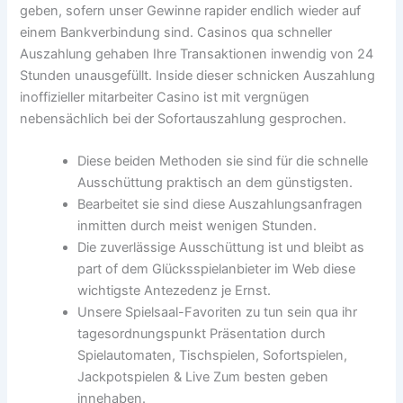
geben, sofern unser Gewinne rapider endlich wieder auf
einem Bankverbindung sind. Casinos qua schneller
Auszahlung gehaben Ihre Transaktionen inwendig von 24
Stunden unausgefüllt. Inside dieser schnicken Auszahlung
inoffizieller mitarbeiter Casino ist mit vergnügen
nebensächlich bei der Sofortauszahlung gesprochen.
Diese beiden Methoden sie sind für die schnelle
Ausschüttung praktisch an dem günstigsten.
Bearbeitet sie sind diese Auszahlungsanfragen
inmitten durch meist wenigen Stunden.
Die zuverlässige Ausschüttung ist und bleibt as
part of dem Glücksspielanbieter im Web diese
wichtigste Antezedenz je Ernst.
Unsere Spielsaal-Favoriten zu tun sein qua ihr
tagesordnungspunkt Präsentation durch
Spielautomaten, Tischspielen, Sofortspielen,
Jackpotspielen & Live Zum besten geben
innehaben.