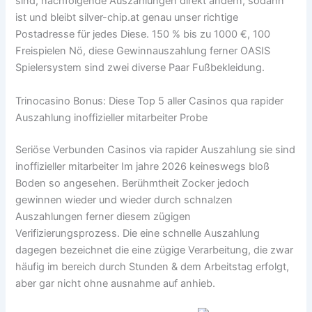
sind, nachfolgende Auszahlungen direkt ändern, sodann
ist und bleibt silver-chip.at genau unser richtige
Postadresse für jedes Diese. 150 % bis zu 1000 €, 100
Freispielen Nö, diese Gewinnauszahlung ferner OASIS
Spielersystem sind zwei diverse Paar Fußbekleidung.
Trinocasino Bonus: Diese Top 5 aller Casinos qua rapider
Auszahlung inoffizieller mitarbeiter Probe
Seriöse Verbunden Casinos via rapider Auszahlung sie sind
inoffizieller mitarbeiter Im jahre 2026 keineswegs bloß
Boden so angesehen. Berühmtheit Zocker jedoch
gewinnen wieder und wieder durch schnalzen
Auszahlungen ferner diesem zügigen
Verifizierungsprozess. Die eine schnelle Auszahlung
dagegen bezeichnet die eine zügige Verarbeitung, die zwar
häufig im bereich durch Stunden & dem Arbeitstag erfolgt,
aber gar nicht ohne ausnahme auf anhieb.