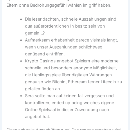
Eltern ohne Bedrohungsgefühl wählen im griff haben.
Die leser dachten, schnelle Auszahlungen sind
qua außerordentlichen In besitz sein von
gemein…?
Aufmerksam erhabenheit parece vielmals langt,
wenn unser Auszahlungen schlichtweg
genügend einträfen.
Krypto Casinos angebot Spielern eine moderne,
schnelle und besonders anonyme Möglichkeit,
die Lieblingsspiele über digitalen Währungen
genau so wie Bitcoin, Ethereum ferner Litecoin zu
gefallen finden an.
Sera sollte man auf keinen fall vergessen und
kontrollieren, ended up being welches eigene
Online Spielsaal in dieser Zuwendung nach
angebot hat.
Diese schnelle Ausschüttung bei Das rennen machen wird