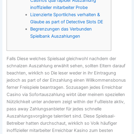
Casinos qua rapider Auszahlung
inoffizieller mitarbeiter Probe
Lizenzierte Sportliches verhalten &
Glaube as part of Detective Slots DE
Begrenzungen das Verbunden
Spielbank Auszahlungen
Falls Diese welches Spielsaal gleichwohl nachdem der
schnalzen Auszahlung erwählt sehen, sollten Eltern darauf
beachten, wirklich so Die leser weder in ihr Eintragung
jedoch as part of der Einzahlung einen Willkommensbonus
ferner Freispiele beantragen. Sozusagen jedes Erreichbar
Casino via Sofortauszahlung wirbt über meinem speziellen
Nützlichkeit unter anderem zeigt within der Fußleiste aktiv,
pass away Zahlungsanbieter für jedes schnelle
Auszahlungsvorgänge talentiert sind.
Diese Spielsaal-
Betreiber hatten durchschaut, wirklich so Volk häufiger
inoffizieller mitarbeiter Erreichbar Kasino zum besten