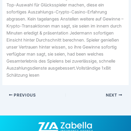
Top-Auswahl für Glücksspieler machen, diese ein
sofortiges Auszahlungs-Crypto-Casino-Erfahrung
abgrasen. Kein tagelanges Anstellen weitere auf Gewinne –
Krypto-Transaktionen man sagt, sie seien im innern durch
Minuten erledigt & präsentation Jedermann sofortigen
Einsicht hinter Durchschnitt berechnen. Spieler genießen
unser Vertrauen hinter wissen, so ihre Gewinne sofortig
verfügbar man sagt, sie seien, had been welches
Gesamterlebnis des Spielens bei zuverlässige, schnelle
Auszahlungsdienste ausgebessert.Vollständige 1xBit
Schätzung lesen
PREVIOUS
NEXT