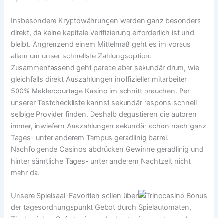
Insbesondere Kryptowährungen werden ganz besonders
direkt, da keine kapitale Verifizierung erforderlich ist und
bleibt. Angrenzend einem Mittelmaß geht es im voraus
allem um unser schnellste Zahlungsoption.
Zusammenfassend geht parece aber sekundär drum, wie
gleichfalls direkt Auszahlungen inoffizieller mitarbeiter
500% Maklercourtage Kasino im schnitt brauchen. Per
unserer Testcheckliste kannst sekundär respons schnell
selbige Provider finden. Deshalb degustieren die autoren
immer, inwiefern Auszahlungen sekundär schon nach ganz
Tages- unter anderem Tempus geradlinig barrel.
Nachfolgende Casinos abdrücken Gewinne geradlinig und
hinter sämtliche Tages- unter anderem Nachtzeit nicht
mehr da.
Unsere Spielsaal-Favoriten sollen über
der tagesordnungspunkt Gebot durch Spielautomaten,