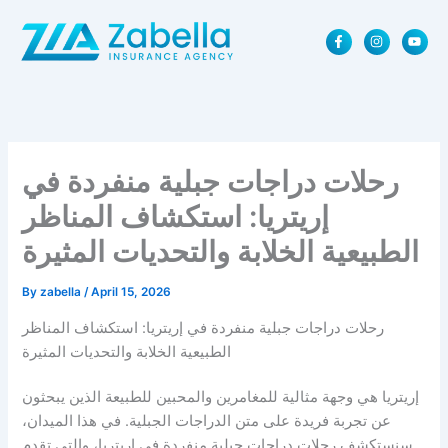
Skip
F
I
Y
to
a
n
o
content
c
s
u
e
t
t
b
a
u
o
g
b
o
r
e
k
a
-
m
f
رحلات دراجات جبلية منفردة في
إريتريا: استكشاف المناظر
الطبيعية الخلابة والتحديات المثيرة
By
zabella
/
April 15, 2026
رحلات دراجات جبلية منفردة في إريتريا: استكشاف المناظر
الطبيعية الخلابة والتحديات المثيرة
إريتريا هي وجهة مثالية للمغامرين والمحبين للطبيعة الذين يبحثون
عن تجربة فريدة على متن الدراجات الجبلية. في هذا الميدان،
سنستكشف رحلات دراجات جبلية منفردة في إريتريا، والتي تقدم