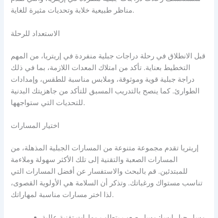
مناظر طبيعية خلابة وتحديات مثيرة للغاية.
الاستعداد للرحلة
قبل الانطلاق في رحلة دراجات جبلية منفردة في إريتريا، من المهم
التخطيط بعناية. تأكد من امتلاك المعدات اللازمة، بما في ذلك
دراجة جبلية قوية وموثوقة، وملابس مناسبة للطقس، وإمدادات
الطوارئ. كما ينصح بالتدريب المسبق للتأكد من جاهزيتك البدنية
للتحديات التي ستواجهها.
اختيار المسارات
إريتريا تقدم مجموعة متنوعة من المسارات الجبلية المذهلة، من
المسارات الصعبة والتقنية إلى تلك الأكثر سهولة وملاءمة
للمبتدئين. قم بالبحث والاستفسار عن أفضل المسارات التي
تناسب مستواك ورغباتك. وتذكر أن السلامة هي الأولوية القصوى،
لذا اختر مسارات مناسبة لمهاراتك.
مسار جبل إيسا: مسار صعب يتطلب مهارات تقنية عالية